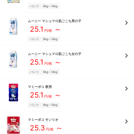
パンツ
9kg～14kg
ムーニー
マシュマロ肌ごこち男の子
25.1
～
円/枚
パンツ
9kg～14kg
ムーニー
マシュマロ肌ごこち女の子
25.1
～
円/枚
パンツ
9kg～14kg
マミーポコ
夜用
25.1
～
円/枚
パンツ
9kg～15kg
マミーポコ
サンリオ
25.3
～
円/枚