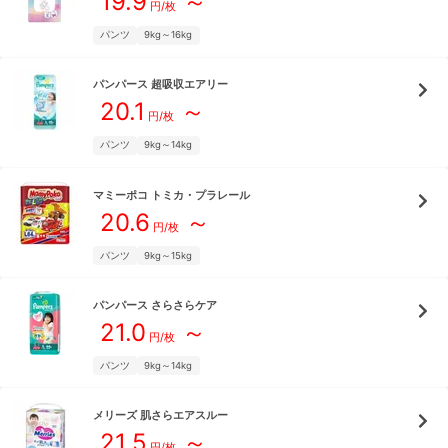
19.9
～
円/枚
パンツ
9kg～16kg
パンパース
超吸収エアリー
20.1
～
円/枚
パンツ
9kg～14kg
マミーポコ
トミカ・プラレール
20.6
～
円/枚
パンツ
9kg～15kg
パンパース
さらさらケア
21.0
～
円/枚
パンツ
9kg～14kg
メリーズ
肌さらエアスルー
21.5
～
円/枚