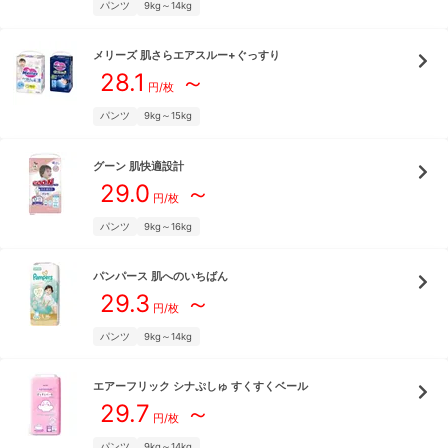
パンツ
9kg～14kg
メリーズ
肌さらエアスルー+ぐっすり
28.1
～
円/枚
パンツ
9kg～15kg
グーン
肌快適設計
29.0
～
円/枚
パンツ
9kg～16kg
パンパース
肌へのいちばん
29.3
～
円/枚
パンツ
9kg～14kg
エアーフリック
シナぷしゅ すくすくベール
29.7
～
円/枚
パンツ
9kg～14kg