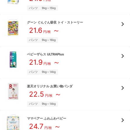
パンツ
9kg～15kg
グーン
ぐんぐん吸収 トイ・ストーリー
21.6
～
円/枚
パンツ
9kg～16kg
ベビーザらス
ULTRAPlus
21.9
～
円/枚
パンツ
9kg～14kg
楽天オリジナル
お買い物パンダ
22.5
～
円/枚
パンツ
9kg～14kg
ママベアー
ふわふわベビー
24.7
～
円/枚