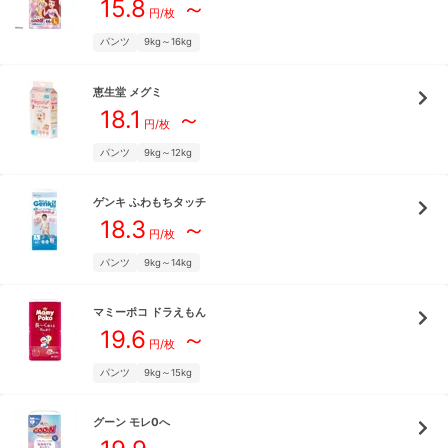
15.8
～
円/枚
パンツ
9kg～16kg
恵生堂
メグミ
18.1
～
円/枚
パンツ
9kg～12kg
ゲンキ
ふわもちタッチ
18.3
～
円/枚
パンツ
9kg～14kg
マミーポコ
ドラえもん
19.6
～
円/枚
パンツ
9kg～15kg
グーン
モレ0へ