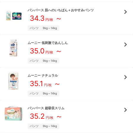
パンパース
肌へのいちばん＋おやすみパンツ
34.3
～
円/枚
パンツ
9kg～14kg
ムーニー
低刺激であんしん
35.0
～
円/枚
パンツ
9kg～14kg
ムーニー
ナチュラル
35.1
～
円/枚
パンツ
9kg～14kg
パンパース
超吸収スリム
35.2
～
円/枚
パンツ
9kg～14kg