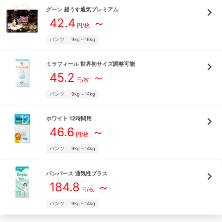
グーン
超うす通気プレミアム
42.4
～
円/枚
パンツ
9kg～16kg
ミラフィール
世界初サイズ調整可能
45.2
～
円/枚
パンツ
9kg～14kg
ホワイト
12時間用
46.6
～
円/枚
パンツ
9kg～14kg
パンパース
通気性プラス
184.8
～
円/枚
パンツ
9kg～14kg