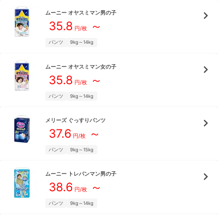
ムーニー
オヤスミマン男の子
35.8
～
円/枚
パンツ
9kg～14kg
ムーニー
オヤスミマン女の子
35.8
～
円/枚
パンツ
9kg～14kg
メリーズ
ぐっすりパンツ
37.6
～
円/枚
パンツ
9kg～15kg
ムーニー
トレパンマン男の子
38.6
～
円/枚
パンツ
9kg～14kg