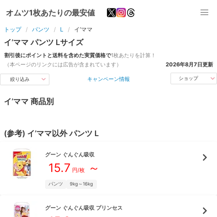
オムツ1枚あたりの最安値
トップ
パンツ
L
イ’ママ
イ’ママ
パンツ
L
サイズ
割引後にポイントと送料を含めた実質価格で
1枚あたりを計算！
（本ページのリンクには広告が含まれています）
2026年8月7日
更新
キャンペーン情報
ショップ
絞り込み
イ’ママ
商品別
(参考)
イ’ママ
以外
パンツ
L
グーン
ぐんぐん吸収
15.7
～
円/枚
パンツ
9kg～16kg
グーン
ぐんぐん吸収 プリンセス