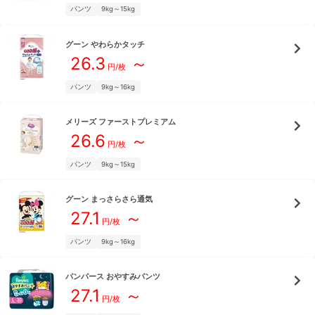
パンツ
9kg～15kg
グーン
やわらかタッチ
26.3
～
円/枚
パンツ
9kg～16kg
メリーズ
ファーストプレミアム
26.6
～
円/枚
パンツ
9kg～15kg
グーン
まっさらさら通気
27.1
～
円/枚
パンツ
9kg～16kg
パンパース
おやすみパンツ
27.1
～
円/枚