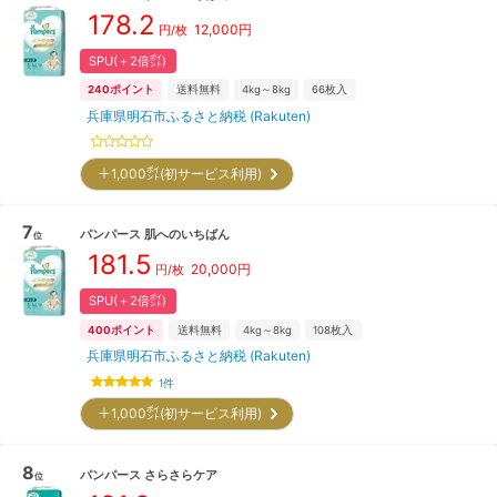
178.2
12,000
円
円/枚
SPU(＋2倍㌽)
240
ポイント
送料無料
4kg～8kg
66
枚入
兵庫県明石市ふるさと納税 (Rakuten)
＋1,000㌽(初サービス利用)
7
パンパース
肌へのいちばん
位
181.5
20,000
円
円/枚
SPU(＋2倍㌽)
400
ポイント
送料無料
4kg～8kg
108
枚入
兵庫県明石市ふるさと納税 (Rakuten)
1
件
＋1,000㌽(初サービス利用)
8
パンパース
さらさらケア
位