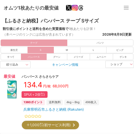
オムツ1枚あたりの最安値
【ふるさと納税】パンパース テープ Sサイズ
割引後にポイントと送料を含めた実質価格で
1枚あたりを計算！
（本ページのリンクには広告が含まれています）
2026年8月9日
更新
テープ
パンツ
新生児
S
M
L
ビッグ
すべて
パンパース
グーン
メリーズ
ムーニー
ゲンキ
キャンペーン情報
ショップ
絞り込み
最安値
パンパース
さらさらケア
134.4
68,000
円
円/枚
SPU(＋2倍㌽)
1360
ポイント
送料無料
4kg～8kg
496
枚入
兵庫県明石市ふるさと納税 (Rakuten)
＋1,000㌽(初サービス利用)