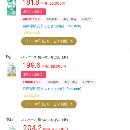
181.8
23,000
円
円/枚
SPU(＋2倍㌽)
460
ポイント
送料無料
4kg～8kg
124
枚入
兵庫県明石市ふるさと納税 (Rakuten)
＋1,000㌽(初サービス利用)
9
パンパース
肌へのいちばん
（新）
位
199.6
88,000
円
円/枚
SPU(＋2倍㌽)
1760
ポイント
送料無料
4kg～8kg
432
枚入
兵庫県明石市ふるさと納税 (Rakuten)
＋1,000㌽(初サービス利用)
10
パンパース
肌へのいちばん
（新）
位
204.2
45,000
円
円/枚