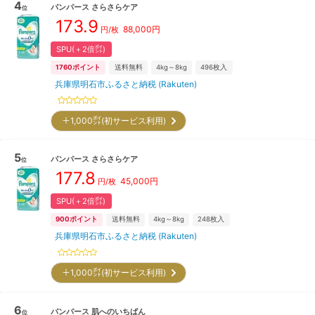
4
パンパース
さらさらケア
位
173.9
88,000
円
円/枚
SPU(＋2倍㌽)
1760
ポイント
送料無料
4kg～8kg
496
枚入
兵庫県明石市ふるさと納税 (Rakuten)
＋1,000㌽(初サービス利用)
5
パンパース
さらさらケア
位
177.8
45,000
円
円/枚
SPU(＋2倍㌽)
900
ポイント
送料無料
4kg～8kg
248
枚入
兵庫県明石市ふるさと納税 (Rakuten)
＋1,000㌽(初サービス利用)
6
パンパース
肌へのいちばん
位