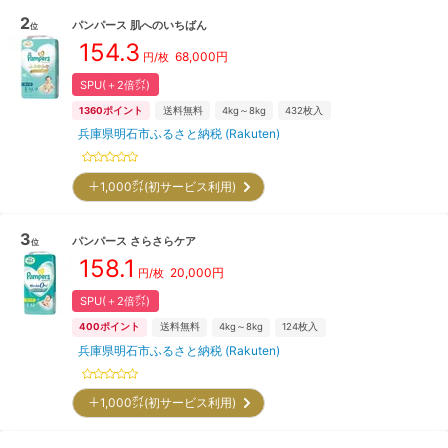
2
パンパース
肌へのいちばん
位
154.3
68,000
円
円/枚
SPU(＋2倍㌽)
1360
ポイント
送料無料
4kg～8kg
432
枚入
兵庫県明石市ふるさと納税 (Rakuten)
＋1,000㌽(初サービス利用)
3
パンパース
さらさらケア
位
158.1
20,000
円
円/枚
SPU(＋2倍㌽)
400
ポイント
送料無料
4kg～8kg
124
枚入
兵庫県明石市ふるさと納税 (Rakuten)
＋1,000㌽(初サービス利用)