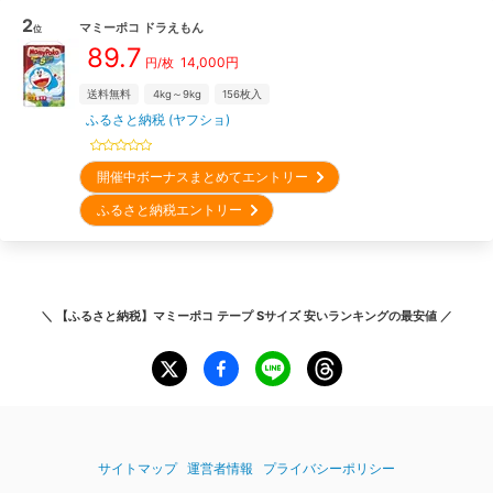
2
マミーポコ
ドラえもん
位
89.7
14,000
円
円/枚
送料無料
4kg～9kg
156
枚入
ふるさと納税 (ヤフショ)
開催中ボーナスまとめてエントリー
ふるさと納税エントリー
＼
【ふるさと納税】マミーポコ テープ Sサイズ 安いランキング
の最安値 ／
サイトマップ
運営者情報
プライバシーポリシー