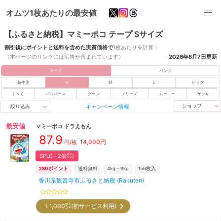
オムツ1枚あたりの最安値
【ふるさと納税】マミーポコ テープ Sサイズ
割引後にポイントと送料を含めた実質価格で
1枚あたりを計算！
（本ページのリンクには広告が含まれています）
2026年8月7日
更新
テープ
パンツ
新生児
S
M
L
ビッグ
すべて
パンパース
グーン
メリーズ
ムーニー
ゲンキ
キャンペーン情報
ショップ
絞り込み
最安値
マミーポコ
ドラえもん
87.9
14,000
円
円/枚
SPU(＋2倍㌽)
280
ポイント
送料無料
4kg～9kg
156
枚入
香川県観音寺市ふるさと納税 (Rakuten)
＋1,000㌽(初サービス利用)