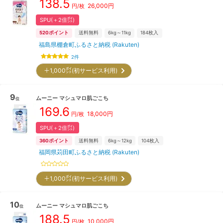
138.5
26,000
円
円/枚
SPU(＋2倍㌽)
520
ポイント
送料無料
6kg～11kg
184
枚入
福島県棚倉町ふるさと納税 (Rakuten)
2
件
＋1,000㌽(初サービス利用)
9
ムーニー
マシュマロ肌ごこち
位
169.6
18,000
円
円/枚
SPU(＋2倍㌽)
360
ポイント
送料無料
6kg～12kg
104
枚入
福岡県苅田町ふるさと納税 (Rakuten)
＋1,000㌽(初サービス利用)
10
ムーニー
マシュマロ肌ごこち
位
188.5
10,000
円
円/枚