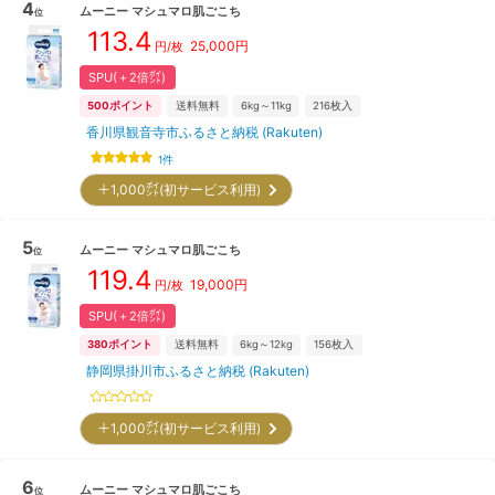
4
ムーニー
マシュマロ肌ごこち
位
113.4
25,000
円
円/枚
SPU(＋2倍㌽)
500
ポイント
送料無料
6kg～11kg
216
枚入
香川県観音寺市ふるさと納税 (Rakuten)
1
件
＋1,000㌽(初サービス利用)
5
ムーニー
マシュマロ肌ごこち
位
119.4
19,000
円
円/枚
SPU(＋2倍㌽)
380
ポイント
送料無料
6kg～12kg
156
枚入
静岡県掛川市ふるさと納税 (Rakuten)
＋1,000㌽(初サービス利用)
6
ムーニー
マシュマロ肌ごこち
位