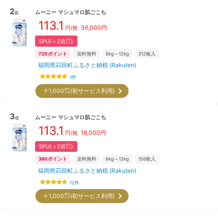
2
ムーニー
マシュマロ肌ごこち
位
113.1
36,000
円
円/枚
SPU(＋2倍㌽)
720
ポイント
送料無料
6kg～12kg
312
枚入
福岡県苅田町ふるさと納税 (Rakuten)
1
件
＋1,000㌽(初サービス利用)
3
ムーニー
マシュマロ肌ごこち
位
113.1
18,000
円
円/枚
SPU(＋2倍㌽)
360
ポイント
送料無料
6kg～12kg
156
枚入
福岡県苅田町ふるさと納税 (Rakuten)
12
件
＋1,000㌽(初サービス利用)