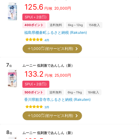
125.6
20,000
円
円/枚
SPU(＋2倍㌽)
400
ポイント
送料無料
6kg～12kg
156
枚入
福島県棚倉町ふるさと納税 (Rakuten)
4
件
＋1,000㌽(初サービス利用)
7
ムーニー
低刺激であんしん
（新）
位
133.2
25,000
円
円/枚
SPU(＋2倍㌽)
500
ポイント
送料無料
6kg～11kg
184
枚入
香川県観音寺市ふるさと納税 (Rakuten)
3
件
＋1,000㌽(初サービス利用)
8
ムーニー
低刺激であんしん
（新）
位