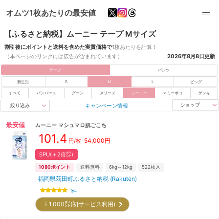
オムツ1枚あたりの最安値
【ふるさと納税】ムーニー テープ Mサイズ
割引後にポイントと送料を含めた実質価格で
1枚あたりを計算！
（本ページのリンクには広告が含まれています）
2026年8月8日
更新
テープ
パンツ
新生児
S
M
L
ビッグ
すべて
パンパース
グーン
メリーズ
ムーニー
マミーポコ
ゲンキ
キャンペーン情報
ショップ
絞り込み
最安値
ムーニー
マシュマロ肌ごこち
101.4
54,000
円
円/枚
SPU(＋2倍㌽)
1080
ポイント
送料無料
6kg～12kg
522
枚入
福岡県苅田町ふるさと納税 (Rakuten)
1
件
＋1,000㌽(初サービス利用)