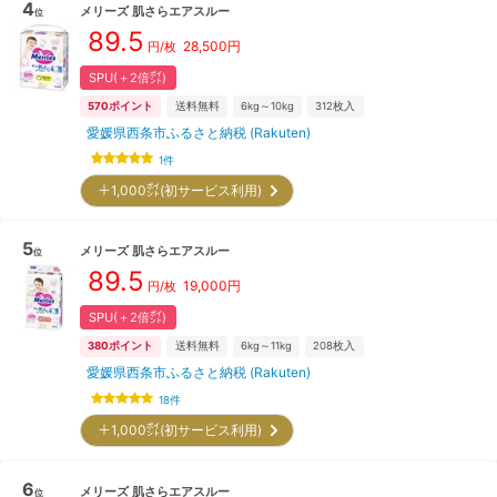
4
メリーズ
肌さらエアスルー
位
89.5
28,500
円
円/枚
SPU(＋2倍㌽)
570
ポイント
送料無料
6kg～10kg
312
枚入
愛媛県西条市ふるさと納税 (Rakuten)
1
件
＋1,000㌽(初サービス利用)
5
メリーズ
肌さらエアスルー
位
89.5
19,000
円
円/枚
SPU(＋2倍㌽)
380
ポイント
送料無料
6kg～11kg
208
枚入
愛媛県西条市ふるさと納税 (Rakuten)
18
件
＋1,000㌽(初サービス利用)
6
メリーズ
肌さらエアスルー
位