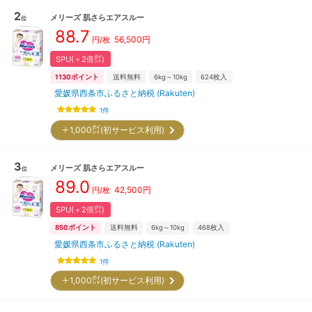
2
メリーズ
肌さらエアスルー
位
88.7
56,500
円
円/枚
SPU(＋2倍㌽)
1130
ポイント
送料無料
6kg～10kg
624
枚入
愛媛県西条市ふるさと納税 (Rakuten)
1
件
＋1,000㌽(初サービス利用)
3
メリーズ
肌さらエアスルー
位
89.0
42,500
円
円/枚
SPU(＋2倍㌽)
850
ポイント
送料無料
6kg～10kg
468
枚入
愛媛県西条市ふるさと納税 (Rakuten)
1
件
＋1,000㌽(初サービス利用)