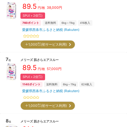
89.5
38,000
円
円/枚
SPU(＋2倍㌽)
760
ポイント
送料無料
6kg～11kg
416
枚入
愛媛県西条市ふるさと納税 (Rakuten)
＋1,000㌽(初サービス利用)
7
メリーズ
肌さらエアスルー
位
89.5
57,000
円
円/枚
SPU(＋2倍㌽)
1140
ポイント
送料無料
6kg～11kg
624
枚入
愛媛県西条市ふるさと納税 (Rakuten)
＋1,000㌽(初サービス利用)
8
メリーズ
肌さらエアスルー
位