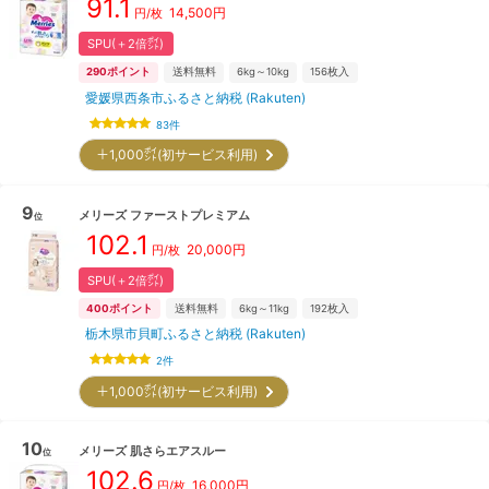
91.1
14,500
円
円/枚
SPU(＋2倍㌽)
290
ポイント
送料無料
6kg～10kg
156
枚入
愛媛県西条市ふるさと納税 (Rakuten)
83
件
＋1,000㌽(初サービス利用)
9
メリーズ
ファーストプレミアム
位
102.1
20,000
円
円/枚
SPU(＋2倍㌽)
400
ポイント
送料無料
6kg～11kg
192
枚入
栃木県市貝町ふるさと納税 (Rakuten)
2
件
＋1,000㌽(初サービス利用)
10
メリーズ
肌さらエアスルー
位
102.6
16,000
円
円/枚