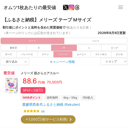
オムツ1枚あたりの最安値
【ふるさと納税】メリーズ テープ Mサイズ
割引後にポイントと送料を含めた実質価格で
1枚あたりを計算！
（本ページのリンクには広告が含まれています）
2026年8月9日
更新
テープ
パンツ
新生児
S
M
L
ビッグ
すべて
パンパース
グーン
メリーズ
ムーニー
マミーポコ
ゲンキ
キャンペーン情報
ショップ
絞り込み
最安値
メリーズ
肌さらエアスルー
88.6
70,500
円
円/枚
SPU(＋2倍㌽)
1410
ポイント
送料無料
6kg～10kg
780
枚入
愛媛県西条市ふるさと納税 (Rakuten)
1
件
＋1,000㌽(初サービス利用)