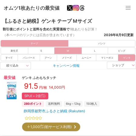
オムツ1枚あたりの最安値
【ふるさと納税】ゲンキ テープ Mサイズ
割引後にポイントと送料を含めた実質価格で
1枚あたりを計算！
（本ページのリンクには広告が含まれています）
2026年8月9日
更新
テープ
パンツ
新生児
S
M
L
ビッグ
すべて
パンパース
グーン
メリーズ
ムーニー
マミーポコ
ゲンキ
キャンペーン情報
ショップ
絞り込み
最安値
ゲンキ
ふわもちタッチ
91.5
14,000
円
円/枚
SPU(＋2倍㌽)
280
ポイント
送料無料
6kg～12kg
150
枚入
静岡県裾野市ふるさと納税 (Rakuten)
＋1,000㌽(初サービス利用)