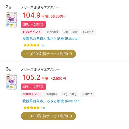
2
メリーズ
肌さらエアスルー
位
104.9
56,500
円
円/枚
SPU(＋2倍㌽)
1130
ポイント
送料無料
9kg～14kg
528
枚入
愛媛県西条市ふるさと納税 (Rakuten)
1
件
＋1,000㌽(初サービス利用)
3
メリーズ
肌さらエアスルー
位
105.2
42,500
円
円/枚
SPU(＋2倍㌽)
850
ポイント
送料無料
9kg～14kg
396
枚入
愛媛県西条市ふるさと納税 (Rakuten)
1
件
＋1,000㌽(初サービス利用)