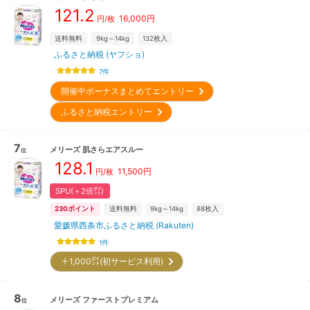
121.2
16,000
円
円/枚
送料無料
9kg～14kg
132
枚入
ふるさと納税 (ヤフショ)
7
件
開催中ボーナスまとめてエントリー
ふるさと納税エントリー
7
メリーズ
肌さらエアスルー
位
128.1
11,500
円
円/枚
SPU(＋2倍㌽)
230
ポイント
送料無料
9kg～14kg
88
枚入
愛媛県西条市ふるさと納税 (Rakuten)
1
件
＋1,000㌽(初サービス利用)
8
メリーズ
ファーストプレミアム
位