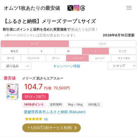
オムツ1枚あたりの最安値
【ふるさと納税】メリーズ テープ Lサイズ
割引後にポイントと送料を含めた実質価格で
1枚あたりを計算！
（本ページのリンクには広告が含まれています）
2026年8月10日
更新
テープ
パンツ
新生児
S
M
L
ビッグ
すべて
パンパース
グーン
メリーズ
ムーニー
マミーポコ
キャンペーン情報
ショップ
絞り込み
最安値
メリーズ
肌さらエアスルー
104.7
70,500
円
円/枚
SPU(＋2倍㌽)
1410
ポイント
送料無料
9kg～14kg
660
枚入
愛媛県西条市ふるさと納税 (Rakuten)
1
件
＋1,000㌽(初サービス利用)