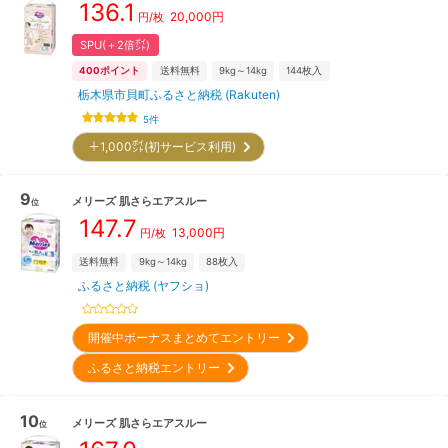
136.1
20,000
円
円/枚
SPU(＋2倍㌽)
400
ポイント
送料無料
9kg～14kg
144
枚入
栃木県市貝町ふるさと納税 (Rakuten)
5
件
＋1,000㌽(初サービス利用)
9
メリーズ
肌さらエアスルー
位
147.7
13,000
円
円/枚
送料無料
9kg～14kg
88
枚入
ふるさと納税 (ヤフショ)
開催中ボーナスまとめてエントリー
ふるさと納税エントリー
10
メリーズ
肌さらエアスルー
位