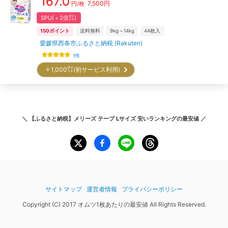
167.0
7,500
円
円/枚
SPU(＋2倍㌽)
150
ポイント
送料無料
9kg～14kg
44
枚入
愛媛県西条市ふるさと納税 (Rakuten)
1
件
＋1,000㌽(初サービス利用)
＼
【ふるさと納税】メリーズ テープ Lサイズ 安いランキング
の最安値 ／
サイトマップ
運営者情報
プライバシーポリシー
Copyright (C) 2017 オムツ1枚あたりの最安値 All Rights Reserved.