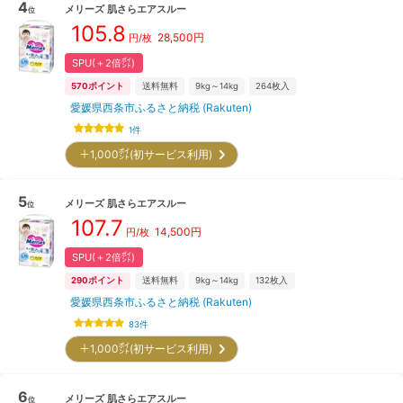
4
メリーズ
肌さらエアスルー
位
105.8
28,500
円
円/枚
SPU(＋2倍㌽)
570
ポイント
送料無料
9kg～14kg
264
枚入
愛媛県西条市ふるさと納税 (Rakuten)
1
件
＋1,000㌽(初サービス利用)
5
メリーズ
肌さらエアスルー
位
107.7
14,500
円
円/枚
SPU(＋2倍㌽)
290
ポイント
送料無料
9kg～14kg
132
枚入
愛媛県西条市ふるさと納税 (Rakuten)
83
件
＋1,000㌽(初サービス利用)
6
メリーズ
肌さらエアスルー
位