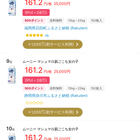
161.2
25,000
円
円/枚
SPU(＋2倍㌽)
500
ポイント
送料無料
12kg～22kg
152
枚入
福岡県苅田町ふるさと納税 (Rakuten)
1
件
＋1,000㌽(初サービス利用)
9
ムーニー
マシュマロ肌ごこち女の子
位
161.2
25,000
円
円/枚
SPU(＋2倍㌽)
500
ポイント
送料無料
12kg～22kg
152
枚入
静岡県掛川市ふるさと納税 (Rakuten)
＋1,000㌽(初サービス利用)
10
ムーニー
マシュマロ肌ごこち女の子
位
161.2
25,000
円
円/枚