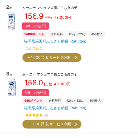
2
ムーニー
マシュマロ肌ごこち女の子
位
156.9
73,000
円
円/枚
SPU(＋2倍㌽)
1460
ポイント
送料無料
12kg～22kg
456
枚入
福岡県苅田町ふるさと納税 (Rakuten)
＋1,000㌽(初サービス利用)
3
ムーニー
マシュマロ肌ごこち男の子
位
158.0
49,000
円
円/枚
SPU(＋2倍㌽)
980
ポイント
送料無料
12kg～22kg
304
枚入
福岡県苅田町ふるさと納税 (Rakuten)
1
件
＋1,000㌽(初サービス利用)