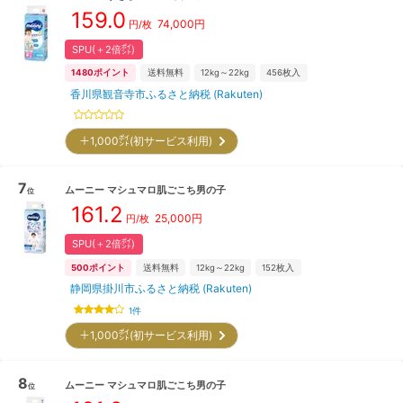
159.0
74,000
円
円/枚
SPU(＋2倍㌽)
1480
ポイント
送料無料
12kg～22kg
456
枚入
香川県観音寺市ふるさと納税 (Rakuten)
＋1,000㌽(初サービス利用)
7
ムーニー
マシュマロ肌ごこち男の子
位
161.2
25,000
円
円/枚
SPU(＋2倍㌽)
500
ポイント
送料無料
12kg～22kg
152
枚入
静岡県掛川市ふるさと納税 (Rakuten)
1
件
＋1,000㌽(初サービス利用)
8
ムーニー
マシュマロ肌ごこち男の子
位