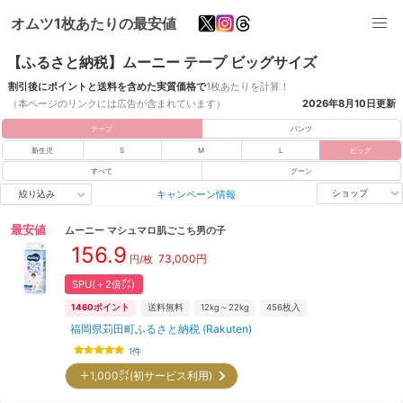
オムツ1枚あたりの最安値
【ふるさと納税】ムーニー テープ ビッグサイズ
割引後にポイントと送料を含めた実質価格で
1枚あたりを計算！
（本ページのリンクには広告が含まれています）
2026年8月10日
更新
テープ
パンツ
新生児
S
M
L
ビッグ
すべて
グーン
キャンペーン情報
ショップ
絞り込み
最安値
ムーニー
マシュマロ肌ごこち男の子
156.9
73,000
円
円/枚
SPU(＋2倍㌽)
1460
ポイント
送料無料
12kg～22kg
456
枚入
福岡県苅田町ふるさと納税 (Rakuten)
1
件
＋1,000㌽(初サービス利用)