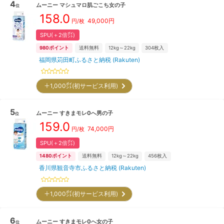
4
ムーニー
マシュマロ肌ごこち女の子
位
158.0
49,000
円
円/枚
SPU(＋2倍㌽)
980
ポイント
送料無料
12kg～22kg
304
枚入
福岡県苅田町ふるさと納税 (Rakuten)
＋1,000㌽(初サービス利用)
5
ムーニー
すきまモレ0へ男の子
位
159.0
74,000
円
円/枚
SPU(＋2倍㌽)
1480
ポイント
送料無料
12kg～22kg
456
枚入
香川県観音寺市ふるさと納税 (Rakuten)
＋1,000㌽(初サービス利用)
6
ムーニー
すきまモレ0へ女の子
位