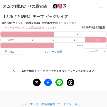
オムツ1枚あたりの最安値
【ふるさと納税】テープ ビッグサイズ
割引後にポイントと送料を含めた実質価格で
1枚あたりを計算！
（本ページのリンクには広告が含まれています）
2026年8月6日
更新
テープ
パンツ
新生児
S
M
L
ビッグ
すべて
グーン
キャンペーン情報
ショップ
絞り込み
＼
【ふるさと納税】テープ ビッグサイズ 安いランキング
の最安値 ／
サイトマップ
運営者情報
プライバシーポリシー