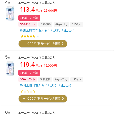
4
ムーニー
マシュマロ肌ごこち
位
113.4
25,000
円
円/枚
SPU(＋2倍㌽)
500
ポイント
送料無料
6kg～11kg
216
枚入
香川県観音寺市ふるさと納税 (Rakuten)
1
件
＋1,000㌽(初サービス利用)
5
ムーニー
マシュマロ肌ごこち
位
119.4
19,000
円
円/枚
SPU(＋2倍㌽)
380
ポイント
送料無料
6kg～12kg
156
枚入
静岡県掛川市ふるさと納税 (Rakuten)
＋1,000㌽(初サービス利用)
6
ムーニー
マシュマロ肌ごこち
位