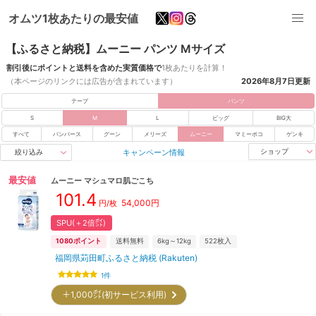
オムツ1枚あたりの最安値
【ふるさと納税】ムーニー パンツ Mサイズ
割引後にポイントと送料を含めた実質価格で
1枚あたりを計算！
（本ページのリンクには広告が含まれています）
2026年8月7日
更新
テープ
パンツ
S
M
L
ビッグ
BIG大
すべて
パンパース
グーン
メリーズ
ムーニー
マミーポコ
ゲンキ
キャンペーン情報
ショップ
絞り込み
最安値
ムーニー
マシュマロ肌ごこち
101.4
54,000
円
円/枚
SPU(＋2倍㌽)
1080
ポイント
送料無料
6kg～12kg
522
枚入
福岡県苅田町ふるさと納税 (Rakuten)
1
件
＋1,000㌽(初サービス利用)