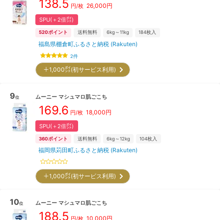
138.5
26,000
円
円/枚
SPU(＋2倍㌽)
520
ポイント
送料無料
6kg～11kg
184
枚入
福島県棚倉町ふるさと納税 (Rakuten)
2
件
＋1,000㌽(初サービス利用)
9
ムーニー
マシュマロ肌ごこち
位
169.6
18,000
円
円/枚
SPU(＋2倍㌽)
360
ポイント
送料無料
6kg～12kg
104
枚入
福岡県苅田町ふるさと納税 (Rakuten)
＋1,000㌽(初サービス利用)
10
ムーニー
マシュマロ肌ごこち
位
188.5
10,000
円
円/枚