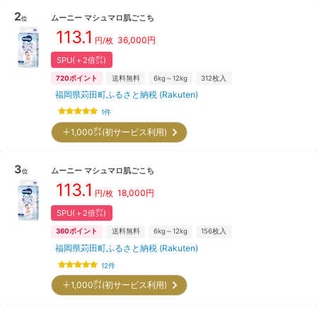
2
ムーニー
マシュマロ肌ごこち
位
113.1
36,000
円
円/枚
SPU(＋2倍㌽)
720
ポイント
送料無料
6kg～12kg
312
枚入
福岡県苅田町ふるさと納税 (Rakuten)
1
件
＋1,000㌽(初サービス利用)
3
ムーニー
マシュマロ肌ごこち
位
113.1
18,000
円
円/枚
SPU(＋2倍㌽)
360
ポイント
送料無料
6kg～12kg
156
枚入
福岡県苅田町ふるさと納税 (Rakuten)
12
件
＋1,000㌽(初サービス利用)