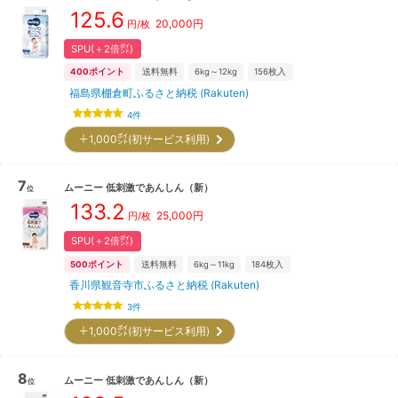
125.6
20,000
円
円/枚
SPU(＋2倍㌽)
400
ポイント
送料無料
6kg～12kg
156
枚入
福島県棚倉町ふるさと納税 (Rakuten)
4
件
＋1,000㌽(初サービス利用)
7
ムーニー
低刺激であんしん
（新）
位
133.2
25,000
円
円/枚
SPU(＋2倍㌽)
500
ポイント
送料無料
6kg～11kg
184
枚入
香川県観音寺市ふるさと納税 (Rakuten)
3
件
＋1,000㌽(初サービス利用)
8
ムーニー
低刺激であんしん
（新）
位