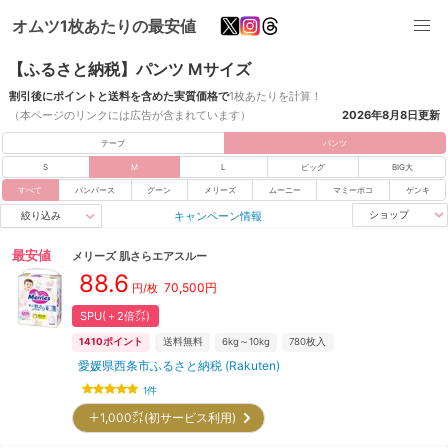
オムツ1枚あたりの最安値
【ふるさと納税】パンツ Mサイズ
割引後にポイントと送料を含めた実質価格で
1枚あたりを計算！
（本ページのリンクには広告が含まれています）
2026年8月8日
更新
テープ
パンツ
S
M
L
ビッグ
BIG大
すべて
パンパース
グーン
メリーズ
ムーニー
マミーポコ
ゲンキ
キャンペーン情報
ショップ
絞り込み
最安値
メリーズ
肌さらエアスルー
88.6
70,500
円
円/枚
SPU(＋2倍㌽)
1410
ポイント
送料無料
6kg～10kg
780
枚入
愛媛県西条市ふるさと納税 (Rakuten)
1
件
＋1,000㌽(初サービス利用)