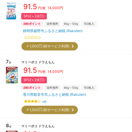
91.5
14,000
円
円/枚
SPU(＋2倍㌽)
280
ポイント
送料無料
6kg～12kg
150
枚入
静岡県裾野市ふるさと納税 (Rakuten)
＋1,000㌽(初サービス利用)
7
マミーポコ
ドラえもん
位
91.5
14,000
円
円/枚
SPU(＋2倍㌽)
280
ポイント
送料無料
6kg～12kg
150
枚入
香川県観音寺市ふるさと納税 (Rakuten)
4
件
＋1,000㌽(初サービス利用)
8
マミーポコ
ドラえもん
位