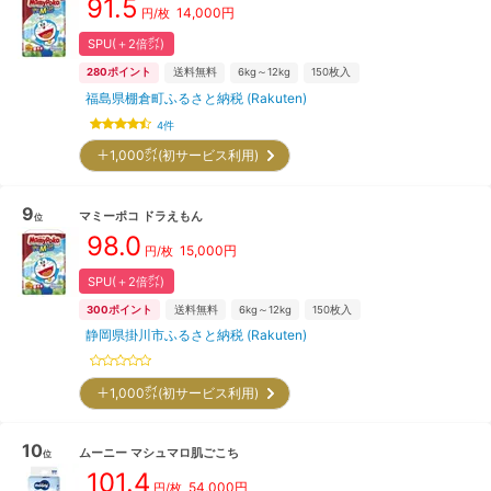
91.5
14,000
円
円/枚
SPU(＋2倍㌽)
280
ポイント
送料無料
6kg～12kg
150
枚入
福島県棚倉町ふるさと納税 (Rakuten)
4
件
＋1,000㌽(初サービス利用)
9
マミーポコ
ドラえもん
位
98.0
15,000
円
円/枚
SPU(＋2倍㌽)
300
ポイント
送料無料
6kg～12kg
150
枚入
静岡県掛川市ふるさと納税 (Rakuten)
＋1,000㌽(初サービス利用)
10
ムーニー
マシュマロ肌ごこち
位
101.4
54,000
円
円/枚