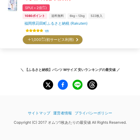
SPU(＋2倍㌽)
1080
ポイント
送料無料
6kg～12kg
522
枚入
福岡県苅田町ふるさと納税 (Rakuten)
1
件
＋1,000㌽(初サービス利用)
＼
【ふるさと納税】パンツ Mサイズ 安いランキング
の最安値 ／
サイトマップ
運営者情報
プライバシーポリシー
Copyright (C) 2017 オムツ1枚あたりの最安値 All Rights Reserved.