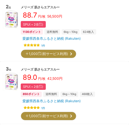
2
メリーズ
肌さらエアスルー
位
88.7
56,500
円
円/枚
SPU(＋2倍㌽)
1130
ポイント
送料無料
6kg～10kg
624
枚入
愛媛県西条市ふるさと納税 (Rakuten)
1
件
＋1,000㌽(初サービス利用)
3
メリーズ
肌さらエアスルー
位
89.0
42,500
円
円/枚
SPU(＋2倍㌽)
850
ポイント
送料無料
6kg～10kg
468
枚入
愛媛県西条市ふるさと納税 (Rakuten)
1
件
＋1,000㌽(初サービス利用)