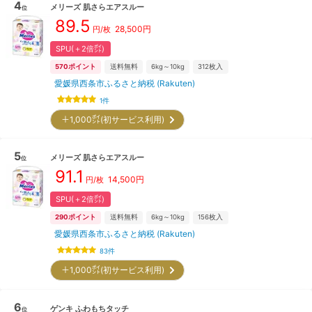
4
メリーズ
肌さらエアスルー
位
89.5
28,500
円
円/枚
SPU(＋2倍㌽)
570
ポイント
送料無料
6kg～10kg
312
枚入
愛媛県西条市ふるさと納税 (Rakuten)
1
件
＋1,000㌽(初サービス利用)
5
メリーズ
肌さらエアスルー
位
91.1
14,500
円
円/枚
SPU(＋2倍㌽)
290
ポイント
送料無料
6kg～10kg
156
枚入
愛媛県西条市ふるさと納税 (Rakuten)
83
件
＋1,000㌽(初サービス利用)
6
ゲンキ
ふわもちタッチ
位