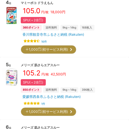
4
マミーポコ
ドラえもん
位
105.0
18,000
円
円/枚
SPU(＋2倍㌽)
360
ポイント
送料無料
9kg～14kg
168
枚入
香川県観音寺市ふるさと納税 (Rakuten)
16
件
＋1,000㌽(初サービス利用)
5
メリーズ
肌さらエアスルー
位
105.2
42,500
円
円/枚
SPU(＋2倍㌽)
850
ポイント
送料無料
9kg～14kg
396
枚入
愛媛県西条市ふるさと納税 (Rakuten)
1
件
＋1,000㌽(初サービス利用)
6
メリーズ
肌さらエアスルー
位