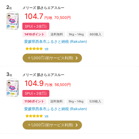
2
メリーズ
肌さらエアスルー
位
104.7
70,500
円
円/枚
SPU(＋2倍㌽)
1410
ポイント
送料無料
9kg～14kg
660
枚入
愛媛県西条市ふるさと納税 (Rakuten)
1
件
＋1,000㌽(初サービス利用)
3
メリーズ
肌さらエアスルー
位
104.9
56,500
円
円/枚
SPU(＋2倍㌽)
1130
ポイント
送料無料
9kg～14kg
528
枚入
愛媛県西条市ふるさと納税 (Rakuten)
1
件
＋1,000㌽(初サービス利用)