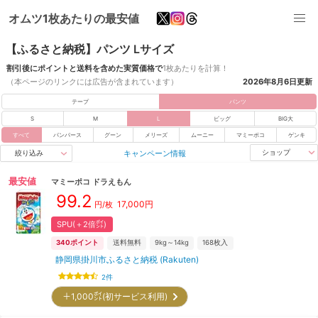
オムツ1枚あたりの最安値
【ふるさと納税】パンツ Lサイズ
割引後にポイントと送料を含めた実質価格で
1枚あたりを計算！
（本ページのリンクには広告が含まれています）
2026年8月6日
更新
テープ
パンツ
S
M
L
ビッグ
BIG大
すべて
パンパース
グーン
メリーズ
ムーニー
マミーポコ
ゲンキ
キャンペーン情報
ショップ
絞り込み
最安値
マミーポコ
ドラえもん
99.2
17,000
円
円/枚
SPU(＋2倍㌽)
340
ポイント
送料無料
9kg～14kg
168
枚入
静岡県掛川市ふるさと納税 (Rakuten)
2
件
＋1,000㌽(初サービス利用)