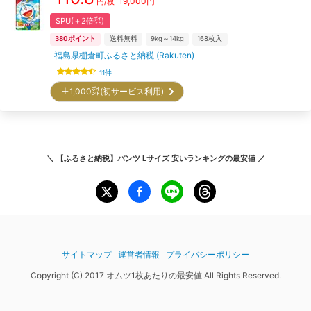
19,000
円
円/枚
SPU(＋2倍㌽)
380
ポイント
送料無料
9kg～14kg
168
枚入
福島県棚倉町ふるさと納税 (Rakuten)
11
件
＋1,000㌽(初サービス利用)
＼
【ふるさと納税】パンツ Lサイズ 安いランキング
の最安値 ／
サイトマップ
運営者情報
プライバシーポリシー
Copyright (C) 2017 オムツ1枚あたりの最安値 All Rights Reserved.