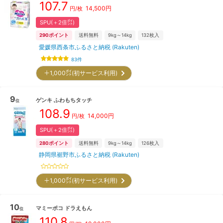
107.7
14,500
円
円/枚
SPU(＋2倍㌽)
290
ポイント
送料無料
9kg～14kg
132
枚入
愛媛県西条市ふるさと納税 (Rakuten)
83
件
＋1,000㌽(初サービス利用)
9
ゲンキ
ふわもちタッチ
位
108.9
14,000
円
円/枚
SPU(＋2倍㌽)
280
ポイント
送料無料
9kg～14kg
126
枚入
静岡県裾野市ふるさと納税 (Rakuten)
＋1,000㌽(初サービス利用)
10
マミーポコ
ドラえもん
位
110.8