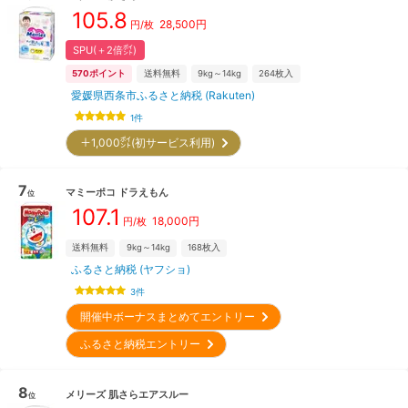
105.8
28,500
円
円/枚
SPU(＋2倍㌽)
570
ポイント
送料無料
9kg～14kg
264
枚入
愛媛県西条市ふるさと納税 (Rakuten)
1
件
＋1,000㌽(初サービス利用)
7
マミーポコ
ドラえもん
位
107.1
18,000
円
円/枚
送料無料
9kg～14kg
168
枚入
ふるさと納税 (ヤフショ)
3
件
開催中ボーナスまとめてエントリー
ふるさと納税エントリー
8
メリーズ
肌さらエアスルー
位