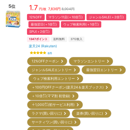
5
1.7
位
7,836
円
8,904円
円/枚
12%OFF
マラソン11店(＋10倍㌽)
ジャンルSALE(＋2倍㌽)
最強翌日(＋1倍㌽)
ウェブ検索利用(＋1倍㌽)
SPU(＋2倍㌽)
1347
ポイント
送料無料
3712
枚入
楽天24 (Rakuten)
8
件
12%OFFクーポン
マラソンエントリー
ジャンルSALEエントリー
最強翌日エントリー
ウェブ検索利用エントリー
＋100円OFFクーポン(楽天24＆楽天ブックス)
＋10倍㌽(ママ割 初登録)
＋1,000㌽(初サービス利用)
ラクマ(買い回りに)
楽券(買い回りに)
サーティワン(買い回りに)