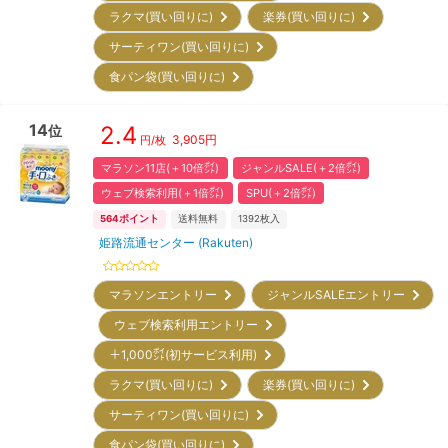
ラクマ(買い回りに)
楽券(買い回りに)
サーティワン(買い回りに)
食パン袋(買い回りに)
14
2.4
位
3,905
円
円/枚
マラソン11店(＋10倍㌽)
ジャンルSALE(＋2倍㌽)
ウェブ検索利用(＋1倍㌽)
SPU(＋2倍㌽)
564
ポイント
送料無料
1392
枚入
姫路流通センター (Rakuten)
マラソンエントリー
ジャンルSALEエントリー
ウェブ検索利用エントリー
＋1,000㌽(初サービス利用)
ラクマ(買い回りに)
楽券(買い回りに)
サーティワン(買い回りに)
食パン袋(買い回りに)