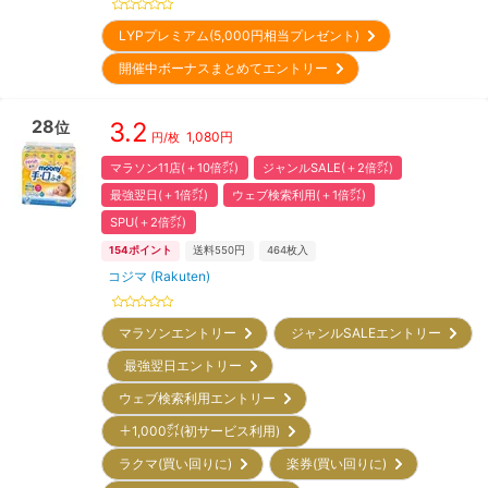
LYPプレミアム(5,000円相当プレゼント)
開催中ボーナスまとめてエントリー
28
3.2
位
1,080
円
円/枚
マラソン11店(＋10倍㌽)
ジャンルSALE(＋2倍㌽)
最強翌日(＋1倍㌽)
ウェブ検索利用(＋1倍㌽)
SPU(＋2倍㌽)
154
ポイント
送料550円
464
枚入
コジマ (Rakuten)
マラソンエントリー
ジャンルSALEエントリー
最強翌日エントリー
ウェブ検索利用エントリー
＋1,000㌽(初サービス利用)
ラクマ(買い回りに)
楽券(買い回りに)