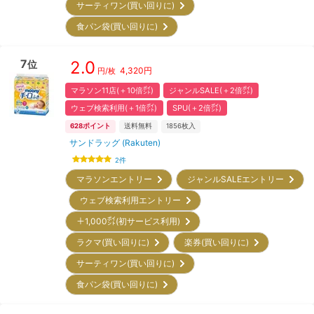
サーティワン(買い回りに)
食パン袋(買い回りに)
7
2.0
位
4,320
円
円/枚
マラソン11店(＋10倍㌽)
ジャンルSALE(＋2倍㌽)
ウェブ検索利用(＋1倍㌽)
SPU(＋2倍㌽)
628
ポイント
送料無料
1856
枚入
サンドラッグ (Rakuten)
2
件
マラソンエントリー
ジャンルSALEエントリー
ウェブ検索利用エントリー
＋1,000㌽(初サービス利用)
ラクマ(買い回りに)
楽券(買い回りに)
サーティワン(買い回りに)
食パン袋(買い回りに)