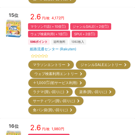
15
2.6
位
4,172
円
円/枚
マラソン11店(＋10倍㌽)
ジャンルSALE(＋2倍㌽)
ウェブ検索利用(＋1倍㌽)
SPU(＋2倍㌽)
596
ポイント
送料無料
1392
枚入
姫路流通センター (Rakuten)
マラソンエントリー
ジャンルSALEエントリー
ウェブ検索利用エントリー
＋1,000㌽(初サービス利用)
ラクマ(買い回りに)
楽券(買い回りに)
サーティワン(買い回りに)
食パン袋(買い回りに)
16
2.6
位
1,980
円
円/枚