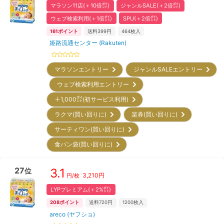
マラソン11店(＋10倍㌽)
ジャンルSALE(＋2倍㌽)
ウェブ検索利用(＋1倍㌽)
SPU(＋2倍㌽)
161
ポイント
送料399円
464
枚入
姫路流通センター (Rakuten)
マラソンエントリー
ジャンルSALEエントリー
ウェブ検索利用エントリー
＋1,000㌽(初サービス利用)
ラクマ(買い回りに)
楽券(買い回りに)
サーティワン(買い回りに)
食パン袋(買い回りに)
27
3.1
位
3,210
円
円/枚
LYPプレミアム(＋2%㌽)
208
ポイント
送料720円
1200
枚入
areco (ヤフショ)