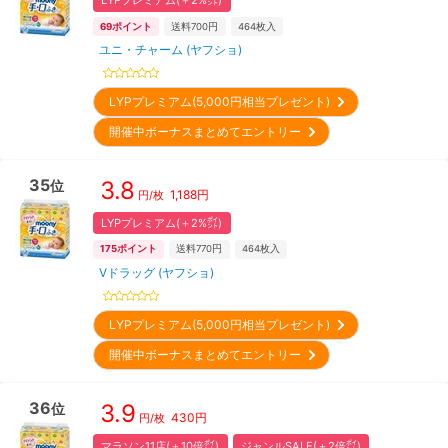
LYPプレミアム(＋2%㌽)
69
ポイント
送料700円
464
枚入
ユニ・チャーム (ヤフショ)
LYPプレミアム(5,000円相当プレゼント)
開催中ボーナスまとめてエントリー
35
3.8
位
1,188
円
円/枚
LYPプレミアム(＋2%㌽)
175
ポイント
送料770円
464
枚入
Vドラッグ (ヤフショ)
LYPプレミアム(5,000円相当プレゼント)
開催中ボーナスまとめてエントリー
36
3.9
位
430
円
円/枚
マラソン11店(＋10倍㌽)
ジャンルSALE(＋2倍㌽)