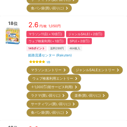
食パン袋(買い回りに)
18
2.6
位
1,050
円
円/枚
マラソン11店(＋10倍㌽)
ジャンルSALE(＋2倍㌽)
ウェブ検索利用(＋1倍㌽)
SPU(＋2倍㌽)
145
ポイント
送料299円
464
枚入
姫路流通センター (Rakuten)
1
件
マラソンエントリー
ジャンルSALEエントリー
ウェブ検索利用エントリー
＋1,000㌽(初サービス利用)
ラクマ(買い回りに)
楽券(買い回りに)
サーティワン(買い回りに)
食パン袋(買い回りに)