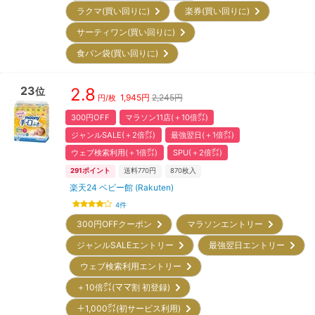
ラクマ(買い回りに)
楽券(買い回りに)
サーティワン(買い回りに)
食パン袋(買い回りに)
23
2.8
位
1,945
円
2,245円
円/枚
300円OFF
マラソン11店(＋10倍㌽)
ジャンルSALE(＋2倍㌽)
最強翌日(＋1倍㌽)
ウェブ検索利用(＋1倍㌽)
SPU(＋2倍㌽)
291
ポイント
送料770円
870
枚入
楽天24 ベビー館 (Rakuten)
4
件
300円OFFクーポン
マラソンエントリー
ジャンルSALEエントリー
最強翌日エントリー
ウェブ検索利用エントリー
＋10倍㌽(ママ割 初登録)
＋1,000㌽(初サービス利用)