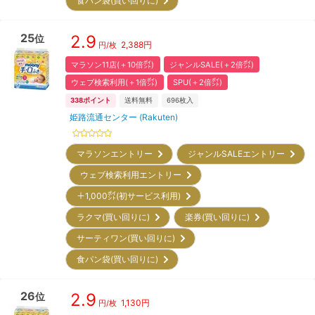
食パン袋(買い回りに)
25
2.9
位
2,388
円
円/枚
マラソン11店(＋10倍㌽)
ジャンルSALE(＋2倍㌽)
ウェブ検索利用(＋1倍㌽)
SPU(＋2倍㌽)
338
ポイント
送料無料
696
枚入
姫路流通センター (Rakuten)
マラソンエントリー
ジャンルSALEエントリー
ウェブ検索利用エントリー
＋1,000㌽(初サービス利用)
ラクマ(買い回りに)
楽券(買い回りに)
サーティワン(買い回りに)
食パン袋(買い回りに)
26
2.9
位
1,130
円
円/枚