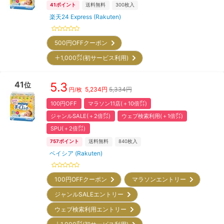
41
ポイント
送料無料
300
枚入
楽天24 Express (Rakuten)
500円OFFクーポン
＋1,000㌽(初サービス利用)
41
5.3
位
5,234
円
5,334円
円/枚
100円OFF
マラソン11店(＋10倍㌽)
ジャンルSALE(＋2倍㌽)
ウェブ検索利用(＋1倍㌽)
SPU(＋2倍㌽)
757
ポイント
送料無料
840
枚入
ベイシア (Rakuten)
100円OFFクーポン
マラソンエントリー
ジャンルSALEエントリー
ウェブ検索利用エントリー