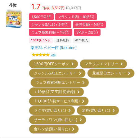
4
1.7
位
8,517
円
10,017円
円/枚
1,500円OFF
マラソン11店(＋10倍㌽)
ジャンルSALE(＋2倍㌽)
最強翌日(＋1倍㌽)
ウェブ検索利用(＋1倍㌽)
SPU(＋2倍㌽)
1301
ポイント
送料無料
4176
枚入
楽天24 ベビー館 (Rakuten)
4
件
1,500円OFFクーポン
マラソンエントリー
ジャンルSALEエントリー
最強翌日エントリー
ウェブ検索利用エントリー
＋10倍㌽(ママ割 初登録)
＋1,000㌽(初サービス利用)
ラクマ(買い回りに)
楽券(買い回りに)
サーティワン(買い回りに)
食パン袋(買い回りに)