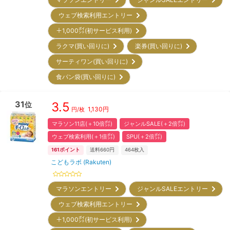
ウェブ検索利用エントリー
＋1,000㌽(初サービス利用)
ラクマ(買い回りに)
楽券(買い回りに)
サーティワン(買い回りに)
食パン袋(買い回りに)
31
3.5
位
1,130
円
円/枚
マラソン11店(＋10倍㌽)
ジャンルSALE(＋2倍㌽)
ウェブ検索利用(＋1倍㌽)
SPU(＋2倍㌽)
161
ポイント
送料660円
464
枚入
こどもラボ (Rakuten)
マラソンエントリー
ジャンルSALEエントリー
ウェブ検索利用エントリー
＋1,000㌽(初サービス利用)