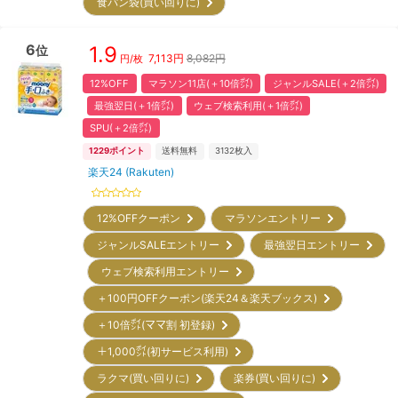
食パン袋(買い回りに)
6
1.9
位
7,113
円
8,082円
円/枚
12%OFF
マラソン11店(＋10倍㌽)
ジャンルSALE(＋2倍㌽)
最強翌日(＋1倍㌽)
ウェブ検索利用(＋1倍㌽)
SPU(＋2倍㌽)
1229
ポイント
送料無料
3132
枚入
楽天24 (Rakuten)
12%OFFクーポン
マラソンエントリー
ジャンルSALEエントリー
最強翌日エントリー
ウェブ検索利用エントリー
＋100円OFFクーポン(楽天24＆楽天ブックス)
＋10倍㌽(ママ割 初登録)
＋1,000㌽(初サービス利用)
ラクマ(買い回りに)
楽券(買い回りに)