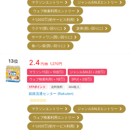
マラソンエントリー
ジャンルSALEエントリー
ウェブ検索利用エントリー
＋1,000㌽(初サービス利用)
ラクマ(買い回りに)
楽券(買い回りに)
サーティワン(買い回りに)
食パン袋(買い回りに)
13
2.4
位
1,270
円
円/枚
マラソン11店(＋10倍㌽)
ジャンルSALE(＋2倍㌽)
ウェブ検索利用(＋1倍㌽)
SPU(＋2倍㌽)
177
ポイント
送料無料
464
枚入
姫路流通センター (Rakuten)
マラソンエントリー
ジャンルSALEエントリー
ウェブ検索利用エントリー
＋1,000㌽(初サービス利用)