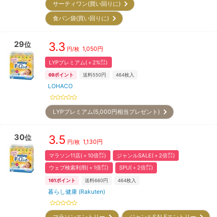
サーティワン(買い回りに)
食パン袋(買い回りに)
29
3.3
位
1,050
円
円/枚
LYPプレミアム(＋2%㌽)
69
ポイント
送料550円
464
枚入
LOHACO
LYPプレミアム(5,000円相当プレゼント)
30
3.5
位
1,130
円
円/枚
マラソン11店(＋10倍㌽)
ジャンルSALE(＋2倍㌽)
ウェブ検索利用(＋1倍㌽)
SPU(＋2倍㌽)
161
ポイント
送料660円
464
枚入
暮らし健康 (Rakuten)
マラソンエントリー
ジャンルSALEエントリー