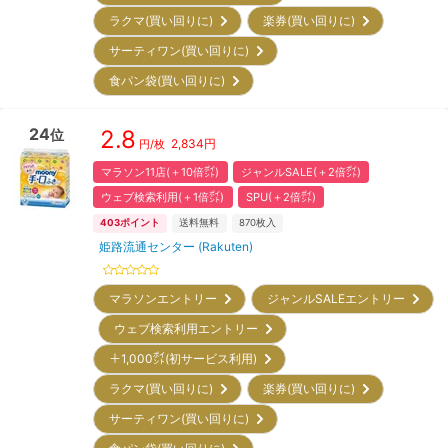
ラクマ(買い回りに)
楽券(買い回りに)
サーティワン(買い回りに)
食パン袋(買い回りに)
24
2.8
位
2,834
円
円/枚
マラソン11店(＋10倍㌽)
ジャンルSALE(＋2倍㌽)
ウェブ検索利用(＋1倍㌽)
SPU(＋2倍㌽)
403
ポイント
送料無料
870
枚入
姫路流通センター (Rakuten)
マラソンエントリー
ジャンルSALEエントリー
ウェブ検索利用エントリー
＋1,000㌽(初サービス利用)
ラクマ(買い回りに)
楽券(買い回りに)
サーティワン(買い回りに)