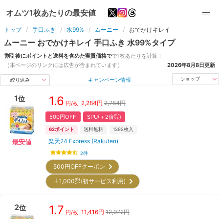
オムツ1枚あたりの最安値
トップ
手口ふき
水99%
ムーニー
おでかけキレイ
ムーニー
おでかけキレイ
手口ふき
水99%
タイプ
割引後にポイントと送料を含めた実質価格で
で1枚あたりを計算！
（本ページのリンクには広告が含まれています）
2026年8月8日
更新
キャンペーン情報
ショップ
絞り込み
1
1.6
位
2,284
円
2,784円
円/枚
500円OFF
SPU(＋2倍㌽)
62
ポイント
送料無料
1392
枚入
楽天24 Express (Rakuten)
最安値
2
件
500円OFFクーポン
＋1,000㌽(初サービス利用)
2
1.7
位
11,416
円
12,972円
円/枚