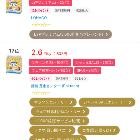
LYPプレミアム(＋2%㌽)
129
ポイント
送料550円
928
枚入
LOHACO
LYPプレミアム(5,000円相当プレゼント)
17
2.6
位
2,805
円
円/枚
マラソン11店(＋10倍㌽)
ジャンルSALE(＋2倍㌽)
ウェブ検索利用(＋1倍㌽)
SPU(＋2倍㌽)
403
ポイント
送料無料
928
枚入
姫路流通センター (Rakuten)
マラソンエントリー
ジャンルSALEエントリー
ウェブ検索利用エントリー
＋1,000㌽(初サービス利用)
ラクマ(買い回りに)
楽券(買い回りに)
サーティワン(買い回りに)