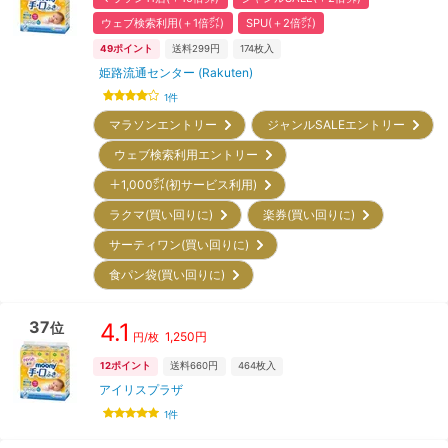
ウェブ検索利用(＋1倍㌽)
SPU(＋2倍㌽)
49
ポイント
送料299円
174
枚入
姫路流通センター (Rakuten)
1
件
マラソンエントリー
ジャンルSALEエントリー
ウェブ検索利用エントリー
＋1,000㌽(初サービス利用)
ラクマ(買い回りに)
楽券(買い回りに)
サーティワン(買い回りに)
食パン袋(買い回りに)
37
4.1
位
1,250
円
円/枚
12
ポイント
送料660円
464
枚入
アイリスプラザ
1
件