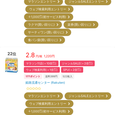
マラソンエントリー
ジャンルSALEエントリー
ウェブ検索利用エントリー
＋1,000㌽(初サービス利用)
ラクマ(買い回りに)
楽券(買い回りに)
サーティワン(買い回りに)
食パン袋(買い回りに)
22
2.8
位
1,220
円
円/枚
マラソン11店(＋10倍㌽)
ジャンルSALE(＋2倍㌽)
ウェブ検索利用(＋1倍㌽)
SPU(＋2倍㌽)
177
ポイント
送料399円
522
枚入
姫路流通センター (Rakuten)
マラソンエントリー
ジャンルSALEエントリー
ウェブ検索利用エントリー
＋1,000㌽(初サービス利用)