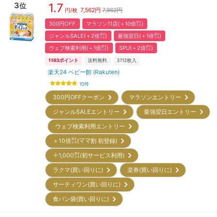
3
1.7
位
7,562
円
7,862円
円/枚
300円OFF
マラソン11店(＋10倍㌽)
ジャンルSALE(＋2倍㌽)
最強翌日(＋1倍㌽)
ウェブ検索利用(＋1倍㌽)
SPU(＋2倍㌽)
1163
ポイント
送料無料
3712
枚入
楽天24 ベビー館 (Rakuten)
10
件
300円OFFクーポン
マラソンエントリー
ジャンルSALEエントリー
最強翌日エントリー
ウェブ検索利用エントリー
＋10倍㌽(ママ割 初登録)
＋1,000㌽(初サービス利用)
ラクマ(買い回りに)
楽券(買い回りに)
サーティワン(買い回りに)
食パン袋(買い回りに)