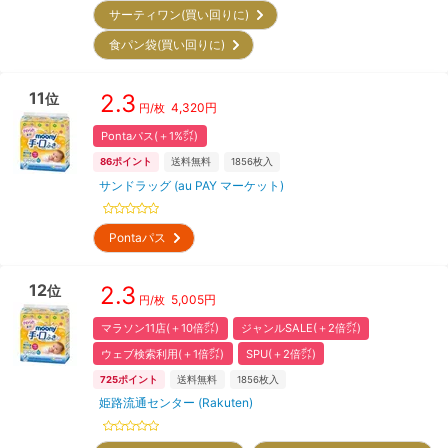
サーティワン(買い回りに)
食パン袋(買い回りに)
11
2.3
位
4,320
円
円/枚
Pontaパス(＋1%㌽)
86
ポイント
送料無料
1856
枚入
サンドラッグ (au PAY マーケット)
Pontaパス
12
2.3
位
5,005
円
円/枚
マラソン11店(＋10倍㌽)
ジャンルSALE(＋2倍㌽)
ウェブ検索利用(＋1倍㌽)
SPU(＋2倍㌽)
725
ポイント
送料無料
1856
枚入
姫路流通センター (Rakuten)