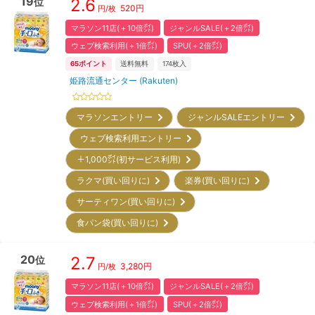
19
2.6
位
520
円
円/枚
マラソン11店(＋10倍㌽)
ジャンルSALE(＋2倍㌽)
ウェブ検索利用(＋1倍㌽)
SPU(＋2倍㌽)
65
ポイント
送料無料
174
枚入
姫路流通センター (Rakuten)
マラソンエントリー
ジャンルSALEエントリー
ウェブ検索利用エントリー
＋1,000㌽(初サービス利用)
ラクマ(買い回りに)
楽券(買い回りに)
サーティワン(買い回りに)
食パン袋(買い回りに)
20
2.7
位
3,280
円
円/枚
マラソン11店(＋10倍㌽)
ジャンルSALE(＋2倍㌽)
ウェブ検索利用(＋1倍㌽)
SPU(＋2倍㌽)