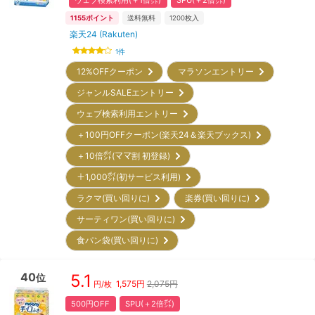
1155
ポイント
送料無料
1200
枚入
楽天24 (Rakuten)
1
件
12%OFFクーポン
マラソンエントリー
ジャンルSALEエントリー
ウェブ検索利用エントリー
＋100円OFFクーポン(楽天24＆楽天ブックス)
＋10倍㌽(ママ割 初登録)
＋1,000㌽(初サービス利用)
ラクマ(買い回りに)
楽券(買い回りに)
サーティワン(買い回りに)
食パン袋(買い回りに)
40
5.1
位
1,575
円
2,075円
円/枚
500円OFF
SPU(＋2倍㌽)