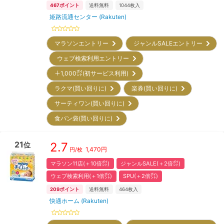
467
ポイント
送料無料
1044
枚入
姫路流通センター (Rakuten)
マラソンエントリー
ジャンルSALEエントリー
ウェブ検索利用エントリー
＋1,000㌽(初サービス利用)
ラクマ(買い回りに)
楽券(買い回りに)
サーティワン(買い回りに)
食パン袋(買い回りに)
21
2.7
位
1,470
円
円/枚
マラソン11店(＋10倍㌽)
ジャンルSALE(＋2倍㌽)
ウェブ検索利用(＋1倍㌽)
SPU(＋2倍㌽)
209
ポイント
送料無料
464
枚入
快適ホーム (Rakuten)