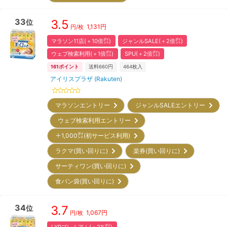
33
3.5
位
1,131
円
円/枚
マラソン11店(＋10倍㌽)
ジャンルSALE(＋2倍㌽)
ウェブ検索利用(＋1倍㌽)
SPU(＋2倍㌽)
161
ポイント
送料660円
464
枚入
アイリスプラザ (Rakuten)
マラソンエントリー
ジャンルSALEエントリー
ウェブ検索利用エントリー
＋1,000㌽(初サービス利用)
ラクマ(買い回りに)
楽券(買い回りに)
サーティワン(買い回りに)
食パン袋(買い回りに)
34
3.7
位
1,067
円
円/枚