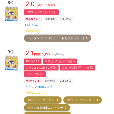
8
2.0
位
3,950
円
円/枚
LYPプレミアム(＋2%㌽)
250
ポイント
送料無料
1856
枚入
LOHACO
LYPプレミアム(5,000円相当プレゼント)
9
2.1
位
5,156
円
5,256円
円/枚
100円OFF
マラソン11店(＋10倍㌽)
ジャンルSALE(＋2倍㌽)
ウェブ検索利用(＋1倍㌽)
SPU(＋2倍㌽)
741
ポイント
送料無料
2088
枚入
ベイシア (Rakuten)
100円OFFクーポン
マラソンエントリー
ジャンルSALEエントリー