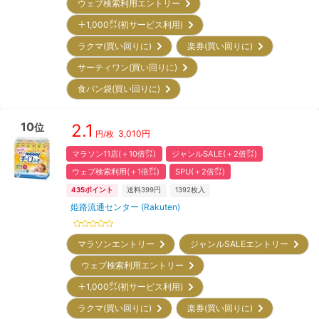
ウェブ検索利用エントリー
＋1,000㌽(初サービス利用)
ラクマ(買い回りに)
楽券(買い回りに)
サーティワン(買い回りに)
食パン袋(買い回りに)
10
2.1
位
3,010
円
円/枚
マラソン11店(＋10倍㌽)
ジャンルSALE(＋2倍㌽)
ウェブ検索利用(＋1倍㌽)
SPU(＋2倍㌽)
435
ポイント
送料399円
1392
枚入
姫路流通センター (Rakuten)
マラソンエントリー
ジャンルSALEエントリー
ウェブ検索利用エントリー
＋1,000㌽(初サービス利用)
ラクマ(買い回りに)
楽券(買い回りに)