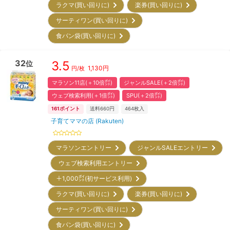
ラクマ(買い回りに)
楽券(買い回りに)
サーティワン(買い回りに)
食パン袋(買い回りに)
32
3.5
位
1,130
円
円/枚
マラソン11店(＋10倍㌽)
ジャンルSALE(＋2倍㌽)
ウェブ検索利用(＋1倍㌽)
SPU(＋2倍㌽)
161
ポイント
送料660円
464
枚入
子育てママの店 (Rakuten)
マラソンエントリー
ジャンルSALEエントリー
ウェブ検索利用エントリー
＋1,000㌽(初サービス利用)
ラクマ(買い回りに)
楽券(買い回りに)
サーティワン(買い回りに)
食パン袋(買い回りに)