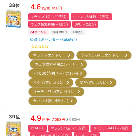
38
4.6
位
458
円
円/枚
マラソン11店(＋10倍㌽)
ジャンルSALE(＋2倍㌽)
ウェブ検索利用(＋1倍㌽)
SPU(＋2倍㌽)
64
ポイント
送料399円
174
枚入
姫路流通センター (Rakuten)
マラソンエントリー
ジャンルSALEエントリー
ウェブ検索利用エントリー
＋1,000㌽(初サービス利用)
ラクマ(買い回りに)
楽券(買い回りに)
サーティワン(買い回りに)
食パン袋(買い回りに)
39
4.9
位
7,093
円
8,060円
円/枚
12%OFF
マラソン11店(＋10倍㌽)
ジャンルSALE(＋2倍㌽)
ウェブ検索利用(＋1倍㌽)
SPU(＋2倍㌽)