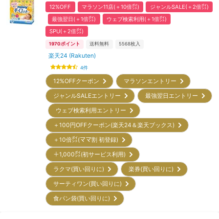
12%OFF
マラソン11店(＋10倍㌽)
ジャンルSALE(＋2倍㌽)
最強翌日(＋1倍㌽)
ウェブ検索利用(＋1倍㌽)
SPU(＋2倍㌽)
1970
ポイント
送料無料
5568
枚入
楽天24 (Rakuten)
4
件
12%OFFクーポン
マラソンエントリー
ジャンルSALEエントリー
最強翌日エントリー
ウェブ検索利用エントリー
＋100円OFFクーポン(楽天24＆楽天ブックス)
＋10倍㌽(ママ割 初登録)
＋1,000㌽(初サービス利用)
ラクマ(買い回りに)
楽券(買い回りに)
サーティワン(買い回りに)
食パン袋(買い回りに)