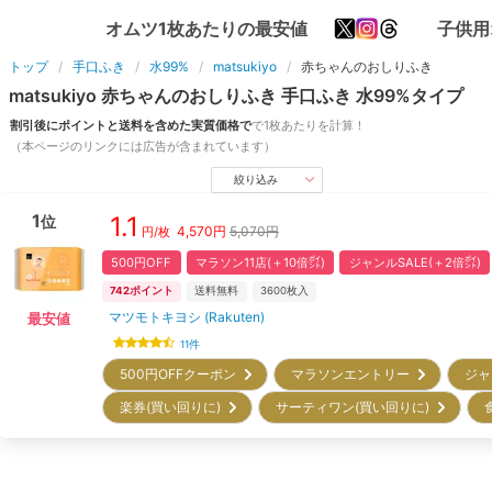
オムツ1枚あたりの最安値
子供用
トップ
手口ふき
水99%
matsukiyo
赤ちゃんのおしりふき
matsukiyo
赤ちゃんのおしりふき
手口ふき
水99%
タイプ
割引後にポイントと送料を含めた実質価格で
で1枚あたりを計算！
（本ページのリンクには広告が含まれています）
絞り込み
1
1.1
位
4,570
円
5,070円
円/枚
500円OFF
マラソン11店(＋10倍㌽)
ジャンルSALE(＋2倍㌽)
742
ポイント
送料無料
3600
枚入
マツモトキヨシ (Rakuten)
最安値
11
件
500円OFFクーポン
マラソンエントリー
ジャ
楽券(買い回りに)
サーティワン(買い回りに)