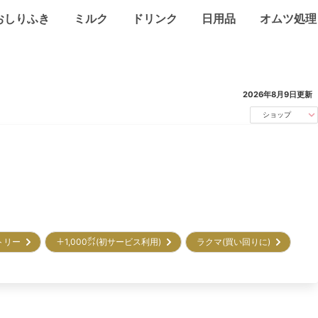
おしりふき
ミルク
ドリンク
日用品
オムツ処理
2026年8月9日
更新
ショップ
トリー
＋1,000㌽(初サービス利用)
ラクマ(買い回りに)