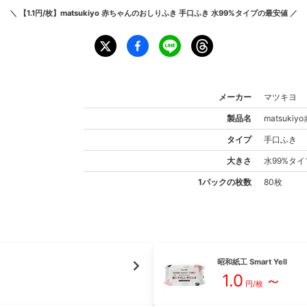
＼
【1.1円/枚】matsukiyo 赤ちゃんのおしりふき 手口ふき 水99%タイプ
の最安値 ／
メーカー
マツキヨ
製品名
matsukiyo
タイプ
手口ふき
大きさ
水99%
タイ
1パックの枚数
80枚
昭和紙工
Smart Yell
1.0
～
円/枚