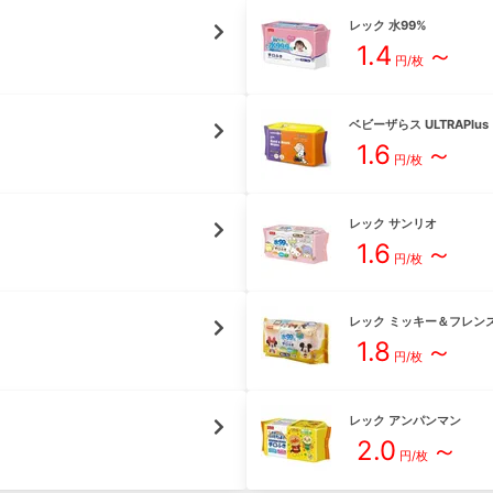
レック
水99%
1.4
～
円/枚
ベビーザらス
ULTRAPlus
1.6
～
円/枚
レック
サンリオ
1.6
～
円/枚
レック
ミッキー＆フレン
1.8
～
円/枚
レック
アンパンマン
2.0
～
円/枚