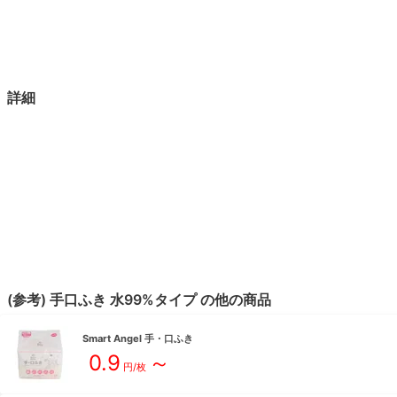
詳細
(参考)
手口ふき
水99%
タイプ
の他の商品
Smart Angel
手・口ふき
0.9
～
円/枚