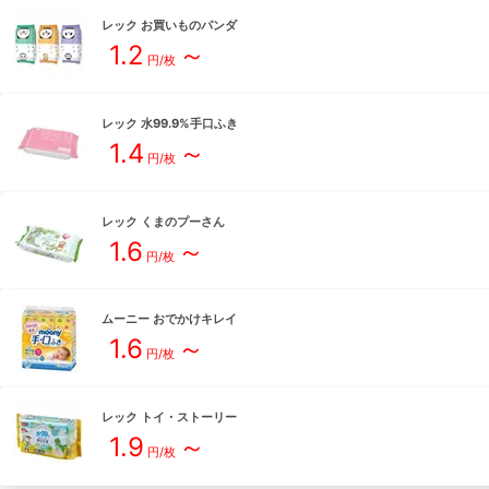
レック
お買いものパンダ
1.2
～
円/枚
レック
水99.9%手口ふき
1.4
～
円/枚
レック
くまのプーさん
1.6
～
円/枚
ムーニー
おでかけキレイ
1.6
～
円/枚
レック
トイ・ストーリー
1.9
～
円/枚