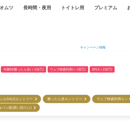
オムツ
長時間・夜用
トイトレ用
プレミアム
キャンペーン情報
W勝利!勝ったら倍(＋2倍㌽)
ウェブ検索利用(＋1倍㌽)
SPU(＋2倍㌽)
ンルSALEエントリー
勝ったら倍エントリー
ウェブ検索利用エン
食パン袋(買い回りに)