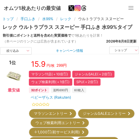
オムツ1枚あたりの最安値
トップ
手口ふき
水99%
レック
ウルトラプラス スヌーピー
レック
ウルトラプラス スヌーピー
手口ふき
水99%
タイプ
割引後にポイントと送料を含めた実質価格で
で1枚あたりを計算！
（本ページのリンクには広告が含まれています）
2026年8月8日
更新
キャンペーン情報
ショップ
絞り込み
1
15.9
位
299
円
円/枚
マラソン11店(＋10倍㌽)
ジャンルSALE(＋2倍㌽)
ウェブ検索利用(＋1倍㌽)
SPU(＋2倍㌽)
最安値
32
ポイント
送料690円
60
枚入
ベビーザらス (Rakuten)
マラソンエントリー
ジャンルSALEエントリー
ウェブ検索利用エントリー
＋1,000㌽(初サービス利用)