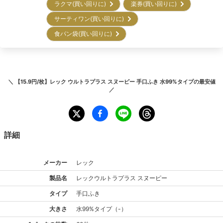
ラクマ(買い回りに)
楽券(買い回りに)
サーティワン(買い回りに)
食パン袋(買い回りに)
＼
【15.9円/枚】レック ウルトラプラス スヌーピー 手口ふき 水99%タイプ
の最安値
／
詳細
メーカー
レック
製品名
レック
ウルトラプラス スヌーピー
タイプ
手口ふき
大きさ
水99%
タイプ
（
-
）