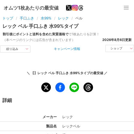
オムツ1枚あたりの最安値
トップ
手口ふき
水99%
レック
ベル
レック
ベル
手口ふき
水99%
タイプ
割引後にポイントと送料を含めた実質価格で
で1枚あたりを計算！
（本ページのリンクには広告が含まれています）
2026年8月6日
更新
キャンペーン情報
ショップ
絞り込み
＼
【】レック ベル 手口ふき 水99%タイプ
の最安値 ／
詳細
メーカー
レック
製品名
レック
ベル