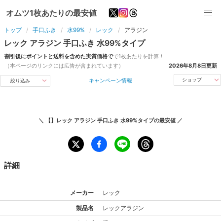
オムツ1枚あたりの最安値
トップ
手口ふき
水99%
レック
アラジン
レック
アラジン
手口ふき
水99%
タイプ
割引後にポイントと送料を含めた実質価格で
で1枚あたりを計算！
（本ページのリンクには広告が含まれています）
2026年8月8日
更新
キャンペーン情報
ショップ
絞り込み
＼
【】レック アラジン 手口ふき 水99%タイプ
の最安値 ／
詳細
メーカー
レック
製品名
レック
アラジン