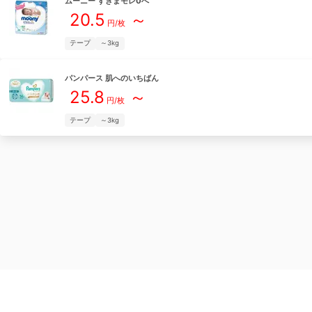
ムーニー
すきまモレ0へ
20.5
～
円/枚
テープ
～3kg
パンパース
肌へのいちばん
25.8
～
円/枚
テープ
～3kg