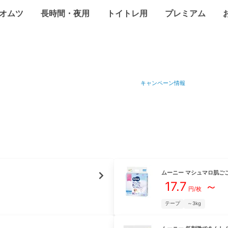
オムツ
長時間・夜用
トイトレ用
プレミアム
キャンペーン情報
ムーニー
マシュマロ肌ご
17.7
～
円/枚
テープ
～3kg