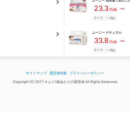
ムーニー
低刺激であんし
23.3
～
円/枚
テープ
～3kg
ムーニー
ナチュラル
33.8
～
円/枚
テープ
～3kg
サイトマップ
運営者情報
プライバシーポリシー
Copyright (C) 2017 オムツ1枚あたりの最安値 All Rights Reserved.