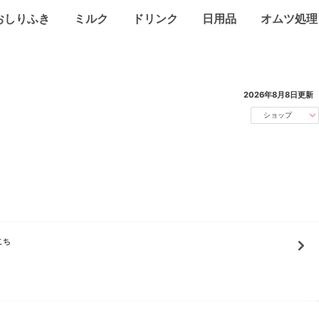
おしりふき
ミルク
ドリンク
日用品
オムツ処理
2026年8月8日
更新
ショップ
こち