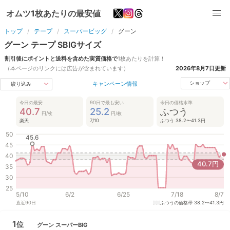
オムツ1枚あたりの最安値
トップ
テープ
スーパービッグ
グーン
グーン
テープ
SBIG
サイズ
割引後にポイントと送料を含めた実質価格で
1枚あたりを計算！
（本ページのリンクには広告が含まれています）
2026年8月7日
更新
キャンペーン情報
ショップ
絞り込み
今日の最安
90日で最も安い
今日の価格水準
40.7
25.2
ふつう
円/枚
円/枚
楽天
7/10
ふつう 38.2〜41.3円
50
45.6
45
40
40.7
円
35
30
25
5/10
6/2
6/25
7/18
8/7
直近
90
日
ふつうの価格帯
38.2〜41.3円
1
位
グーン
スーパーBIG