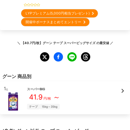
LYPプレミアム(5,000円相当プレゼント)
開催中ボーナスまとめてエントリー
＼
【40.7円/枚】グーン テープ スーパービッグサイズ
の最安値 ／
グーン
商品別
1
スーパーBIG
位
41.9
～
円/枚
テープ
15kg～35kg