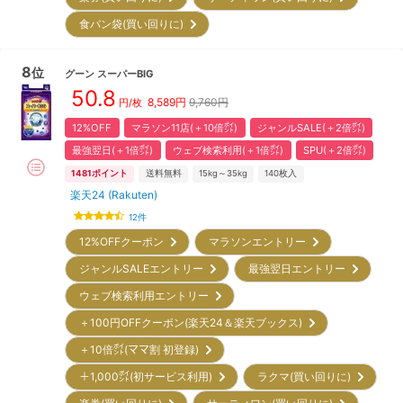
食パン袋(買い回りに)
8
位
グーン
スーパーBIG
50.8
8,589
円
9,760円
円/枚
12%OFF
マラソン11店(＋10倍㌽)
ジャンルSALE(＋2倍㌽)
最強翌日(＋1倍㌽)
ウェブ検索利用(＋1倍㌽)
SPU(＋2倍㌽)
1481
ポイント
送料無料
15kg～35kg
140
枚入
楽天24 (Rakuten)
12
件
12%OFFクーポン
マラソンエントリー
ジャンルSALEエントリー
最強翌日エントリー
ウェブ検索利用エントリー
＋100円OFFクーポン(楽天24＆楽天ブックス)
＋10倍㌽(ママ割 初登録)
＋1,000㌽(初サービス利用)
ラクマ(買い回りに)