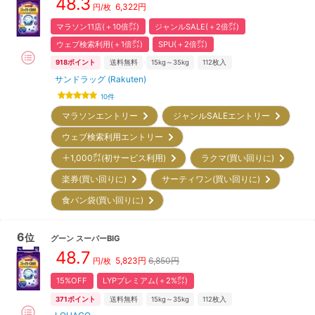
48.3
6,322
円
円/枚
マラソン11店(＋10倍㌽)
ジャンルSALE(＋2倍㌽)
ウェブ検索利用(＋1倍㌽)
SPU(＋2倍㌽)
918
ポイント
送料無料
15kg～35kg
112
枚入
サンドラッグ (Rakuten)
10
件
マラソンエントリー
ジャンルSALEエントリー
ウェブ検索利用エントリー
＋1,000㌽(初サービス利用)
ラクマ(買い回りに)
楽券(買い回りに)
サーティワン(買い回りに)
食パン袋(買い回りに)
6
位
グーン
スーパーBIG
48.7
5,823
円
6,850円
円/枚
15%OFF
LYPプレミアム(＋2%㌽)
371
ポイント
送料無料
15kg～35kg
112
枚入