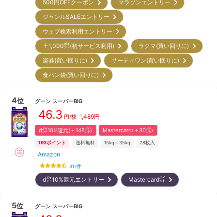
500円OFFクーポン
マラソンエントリー
ジャンルSALEエントリー
ウェブ検索利用エントリー
＋1,000㌽(初サービス利用)
ラクマ(買い回りに)
楽券(買い回りに)
サーティワン(買い回りに)
食パン袋(買い回りに)
4
位
グーン
スーパーBIG
46.3
1,489
円
円/枚
d㌽10%還元(＋148㌽)
Mastercard(＋30㌽)
193
ポイント
送料無料
15kg～35kg
28
枚入
Amazon
317
件
d㌽10%還元エントリー
Mastercard㌽
5
位
グーン
スーパーBIG