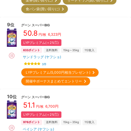
楽券(買い回りに)
サーティワン(買い回りに)
食パン袋(買い回りに)
9
位
グーン
スーパーBIG
50.8
6,323
円
円/枚
LYPプレミアム(＋2%㌽)
633
ポイント
送料無料
15kg～35kg
112
枚入
サンドラッグ (ヤフショ)
3
件
LYPプレミアム(5,000円相当プレゼント)
開催中ボーナスまとめてエントリー
10
位
グーン
スーパーBIG
51.1
6,700
円
円/枚
LYPプレミアム(＋2%㌽)
976
ポイント
送料無料
15kg～35kg
112
枚入
ベイシア (ヤフショ)