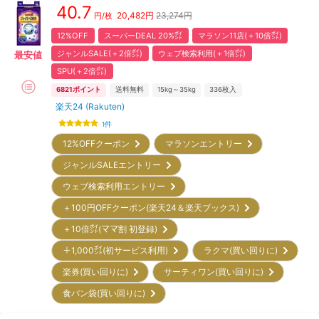
40.7
20,482
円
23,274円
円/枚
12%OFF
スーパーDEAL 20%㌽
マラソン11店(＋10倍㌽)
ジャンルSALE(＋2倍㌽)
ウェブ検索利用(＋1倍㌽)
最安値
SPU(＋2倍㌽)
6821
ポイント
送料無料
15kg～35kg
336
枚入
楽天24 (Rakuten)
1
件
12%OFFクーポン
マラソンエントリー
ジャンルSALEエントリー
ウェブ検索利用エントリー
＋100円OFFクーポン(楽天24＆楽天ブックス)
＋10倍㌽(ママ割 初登録)
＋1,000㌽(初サービス利用)
ラクマ(買い回りに)
楽券(買い回りに)
サーティワン(買い回りに)
食パン袋(買い回りに)