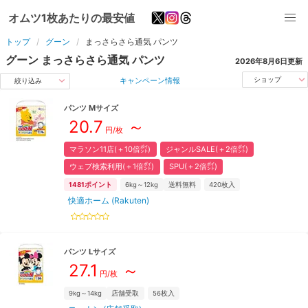
オムツ1枚あたりの最安値
トップ
グーン
まっさらさら通気
パンツ
グーン
まっさらさら通気
パンツ
2026年8月6日
更新
キャンペーン情報
ショップ
絞り込み
パンツ
M
サイズ
20.7
～
円/枚
マラソン11店(＋10倍㌽)
ジャンルSALE(＋2倍㌽)
ウェブ検索利用(＋1倍㌽)
SPU(＋2倍㌽)
1481
ポイント
6kg～12kg
送料無料
420
枚入
快適ホーム (Rakuten)
パンツ
L
サイズ
27.1
～
円/枚
9kg～14kg
店舗受取
56
枚入