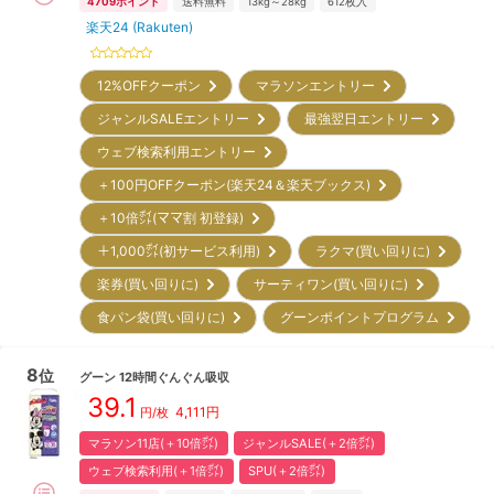
4709
ポイント
送料無料
13kg～28kg
612
枚入
楽天24 (Rakuten)
12%OFFクーポン
マラソンエントリー
ジャンルSALEエントリー
最強翌日エントリー
ウェブ検索利用エントリー
＋100円OFFクーポン(楽天24＆楽天ブックス)
＋10倍㌽(ママ割 初登録)
＋1,000㌽(初サービス利用)
ラクマ(買い回りに)
楽券(買い回りに)
サーティワン(買い回りに)
食パン袋(買い回りに)
グーンポイントプログラム
8
位
グーン
12時間ぐんぐん吸収
39.1
4,111
円
円/枚
マラソン11店(＋10倍㌽)
ジャンルSALE(＋2倍㌽)
ウェブ検索利用(＋1倍㌽)
SPU(＋2倍㌽)