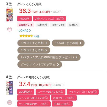
3
位
グーン
ぐんぐん吸収
36.3
4,624
円
5,440円
円/枚
15%OFF
LYPプレミアム(＋2%㌽)
926
ポイント
送料無料
13kg～28kg
102
枚入
LOHACO
55
件
15%OFFまとめ割
15%OFFまとめ割
15%OFFまとめ割
LYPプレミアム(5,000円相当プレゼント)
グーンポイントプログラム
4
位
グーン
12時間ぐんぐん吸収
37.4
10,286
円
10,486円
円/枚
200円OFF
スーパーDEAL 10%㌽
マラソン11店(＋10倍㌽)
ジャンルSALE(＋2倍㌽)
最強翌日(＋1倍㌽)
ウェブ検索利用(＋1倍㌽)
SPU(＋2倍㌽)