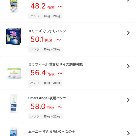
48.2
～
円/枚
パンツ
13kg～28kg
メリーズ
ぐっすりパンツ
50.1
～
円/枚
パンツ
15kg～28kg
ミラフィール
世界初サイズ調整可能
56.4
～
円/枚
パンツ
15kg～28kg
Smart Angel
夜用パンツ
58.0
～
円/枚
パンツ
15kg～22kg
ムーニー
すきまモレ0へ女の子