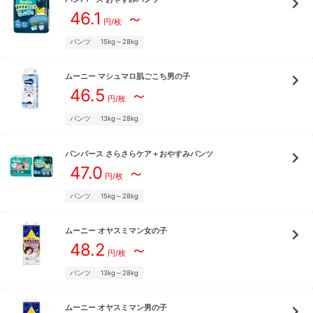
46.1
～
円/枚
パンツ
15kg～28kg
ムーニー
マシュマロ肌ごこち男の子
46.5
～
円/枚
パンツ
13kg～28kg
パンパース
さらさらケア＋おやすみパンツ
47.0
～
円/枚
パンツ
15kg～28kg
ムーニー
オヤスミマン女の子
48.2
～
円/枚
パンツ
13kg～28kg
ムーニー
オヤスミマン男の子