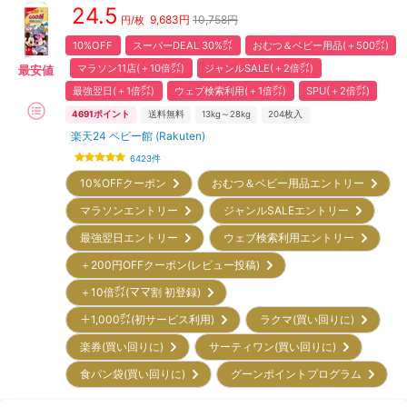
24.5
9,683
円
10,758円
円/枚
10%OFF
スーパーDEAL 30%㌽
おむつ＆ベビー用品(＋500㌽)
マラソン11店(＋10倍㌽)
ジャンルSALE(＋2倍㌽)
最安値
最強翌日(＋1倍㌽)
ウェブ検索利用(＋1倍㌽)
SPU(＋2倍㌽)
4691
ポイント
送料無料
13kg～28kg
204
枚入
楽天24 ベビー館 (Rakuten)
6423
件
10%OFFクーポン
おむつ＆ベビー用品エントリー
マラソンエントリー
ジャンルSALEエントリー
最強翌日エントリー
ウェブ検索利用エントリー
＋200円OFFクーポン(レビュー投稿)
＋10倍㌽(ママ割 初登録)
＋1,000㌽(初サービス利用)
ラクマ(買い回りに)
楽券(買い回りに)
サーティワン(買い回りに)
食パン袋(買い回りに)
グーンポイントプログラム