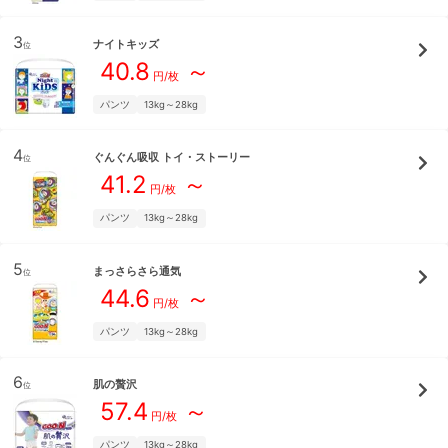
3
ナイトキッズ
位
40.8
～
円/枚
パンツ
13kg～28kg
4
ぐんぐん吸収 トイ・ストーリー
位
41.2
～
円/枚
パンツ
13kg～28kg
5
まっさらさら通気
位
44.6
～
円/枚
パンツ
13kg～28kg
6
肌の贅沢
位
57.4
～
円/枚
パンツ
13kg～28kg