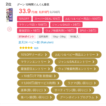
2
位
グーン
12時間ぐんぐん吸収
33.9
8,819
円
9,798円
円/枚
10%OFF
スーパーDEAL 10%㌽
おむつ＆ベビー用品(＋500㌽)
マラソン11店(＋10倍㌽)
ジャンルSALE(＋2倍㌽)
最強翌日(＋1倍㌽)
ウェブ検索利用(＋1倍㌽)
SPU(＋2倍㌽)
2724
ポイント
送料無料
13kg～28kg
180
枚入
楽天24 ベビー館 (Rakuten)
16
件
10%OFFクーポン
おむつ＆ベビー用品エントリー
マラソンエントリー
ジャンルSALEエントリー
最強翌日エントリー
ウェブ検索利用エントリー
＋10倍㌽(ママ割 初登録)
＋1,000㌽(初サービス利用)
ラクマ(買い回りに)
楽券(買い回りに)
サーティワン(買い回りに)
食パン袋(買い回りに)
グーンポイントプログラム