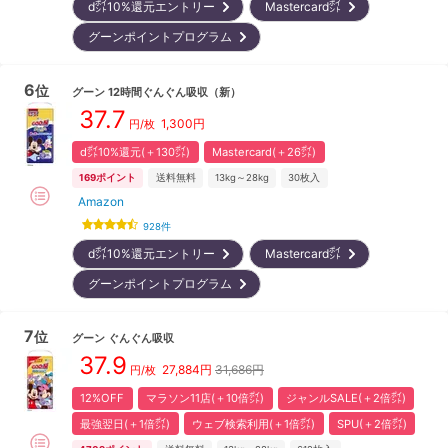
d㌽10%還元エントリー
Mastercard㌽
グーンポイントプログラム
6
位
グーン
12時間ぐんぐん吸収
（新）
37.7
1,300
円
円/枚
d㌽10%還元(＋130㌽)
Mastercard(＋26㌽)
169
ポイント
送料無料
13kg～28kg
30
枚入
Amazon
928
件
d㌽10%還元エントリー
Mastercard㌽
グーンポイントプログラム
7
位
グーン
ぐんぐん吸収
37.9
27,884
円
31,686円
円/枚
12%OFF
マラソン11店(＋10倍㌽)
ジャンルSALE(＋2倍㌽)
最強翌日(＋1倍㌽)
ウェブ検索利用(＋1倍㌽)
SPU(＋2倍㌽)