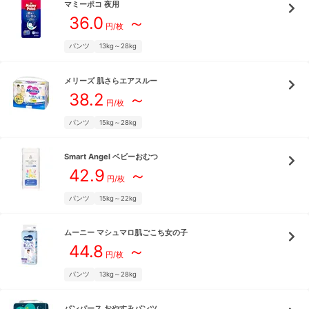
マミーポコ
夜用
36.0
～
円/枚
パンツ
13kg～28kg
メリーズ
肌さらエアスルー
38.2
～
円/枚
パンツ
15kg～28kg
Smart Angel
ベビーおむつ
42.9
～
円/枚
パンツ
15kg～22kg
ムーニー
マシュマロ肌ごこち女の子
44.8
～
円/枚
パンツ
13kg～28kg
パンパース
おやすみパンツ