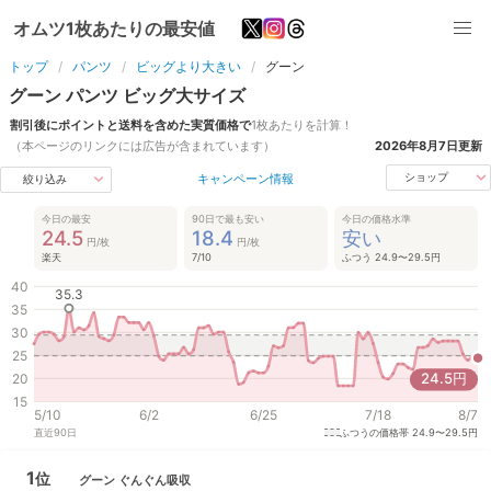
オムツ1枚あたりの最安値
トップ
パンツ
ビッグより大きい
グーン
グーン
パンツ
ビッグ大
サイズ
割引後にポイントと送料を含めた実質価格で
1枚あたりを計算！
（本ページのリンクには広告が含まれています）
2026年8月7日
更新
キャンペーン情報
ショップ
絞り込み
今日の最安
90日で最も安い
今日の価格水準
24.5
18.4
安い
円/枚
円/枚
楽天
7/10
ふつう 24.9〜29.5円
40
35.3
35
30
25
24.5
円
20
15
5/10
6/2
6/25
7/18
8/7
直近
90
日
ふつうの価格帯
24.9〜29.5円
1
位
グーン
ぐんぐん吸収