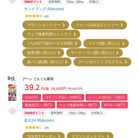
596
ポイント
送料無料
13kg～28kg
90
枚入
サンドラッグ (Rakuten)
8
件
マラソンエントリー
ジャンルSALEエントリー
ウェブ検索利用エントリー
＋1,000㌽(初サービス利用)
ラクマ(買い回りに)
楽券(買い回りに)
サーティワン(買い回りに)
食パン袋(買い回りに)
グーンポイントプログラム
9
位
グーン
ぐんぐん吸収
39.2
14,491
円
16,467円
円/枚
12%OFF
マラソン11店(＋10倍㌽)
ジャンルSALE(＋2倍㌽)
最強翌日(＋1倍㌽)
ウェブ検索利用(＋1倍㌽)
SPU(＋2倍㌽)
2508
ポイント
送料無料
13kg～28kg
306
枚入
楽天24 (Rakuten)
2
件
12%OFFクーポン
マラソンエントリー