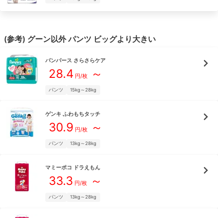
(参考)
グーン
以外
パンツ
ビッグより大きい
パンパース
さらさらケア
28.4
～
円/枚
パンツ
15kg～28kg
ゲンキ
ふわもちタッチ
30.9
～
円/枚
パンツ
13kg～28kg
マミーポコ
ドラえもん
33.3
～
円/枚
パンツ
13kg～28kg