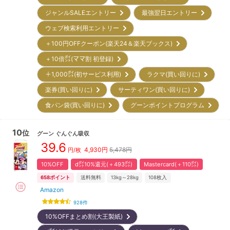
ジャンルSALEエントリー
最強翌日エントリー
ウェブ検索利用エントリー
＋100円OFFクーポン(楽天24＆楽天ブックス)
＋10倍㌽(ママ割 初登録)
＋1,000㌽(初サービス利用)
ラクマ(買い回りに)
楽券(買い回りに)
サーティワン(買い回りに)
食パン袋(買い回りに)
グーンポイントプログラム
10
位
グーン
ぐんぐん吸収
39.6
4,930
円
5,478円
円/枚
10%OFF
d㌽10%還元(＋493㌽)
Mastercard(＋110㌽)
658
ポイント
送料無料
13kg～28kg
108
枚入
Amazon
928
件
10%OFFまとめ割(大王製紙)