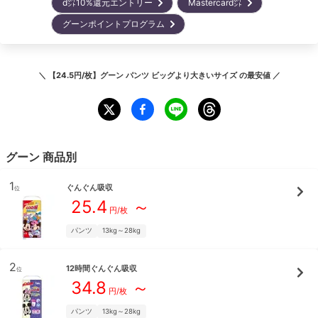
d㌽10%還元エントリー
Mastercard㌽
グーンポイントプログラム
＼
【24.5円/枚】グーン パンツ ビッグより大きいサイズ
の最安値 ／
グーン
商品別
1
ぐんぐん吸収
位
25.4
～
円/枚
パンツ
13kg～28kg
2
12時間ぐんぐん吸収
位
34.8
～
円/枚
パンツ
13kg～28kg