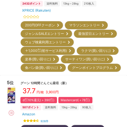
2432
ポイント
送料無料
13kg～28kg
210
枚入
XPRICE (Rakuten)
200円OFFクーポン
マラソンエントリー
ジャンルSALEエントリー
最強翌日エントリー
ウェブ検索利用エントリー
＋1,000㌽(初サービス利用)
ラクマ(買い回りに)
楽券(買い回りに)
サーティワン(買い回りに)
食パン袋(買い回りに)
グーンポイントプログラム
5
位
グーン
12時間ぐんぐん吸収
（新）
37.7
3,900
円
円/枚
d㌽10%還元(＋390㌽)
Mastercard(＋78㌽)
507
ポイント
送料無料
13kg～28kg
90
枚入
Amazon
928
件