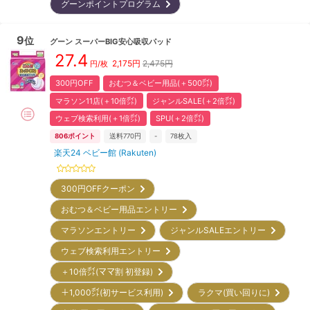
グーンポイントプログラム
9
位
グーン
スーパーBIG安心吸収パッド
27.4
2,175
円
2,475円
円/枚
300円OFF
おむつ＆ベビー用品(＋500㌽)
マラソン11店(＋10倍㌽)
ジャンルSALE(＋2倍㌽)
ウェブ検索利用(＋1倍㌽)
SPU(＋2倍㌽)
806
ポイント
送料770円
-
78
枚入
楽天24 ベビー館 (Rakuten)
300円OFFクーポン
おむつ＆ベビー用品エントリー
マラソンエントリー
ジャンルSALEエントリー
ウェブ検索利用エントリー
＋10倍㌽(ママ割 初登録)
＋1,000㌽(初サービス利用)
ラクマ(買い回りに)