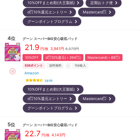
10%OFFまとめ割(大王製紙)
定期おトク便
d㌽10%還元エントリー
Mastercard㌽
グーンポイントプログラム
4
位
グーン
スーパーBIG安心吸収パッド
21.9
3,941
円
4,379円
円/枚
10%OFF
d㌽10%還元(＋394㌽)
Mastercard(＋88㌽)
526
ポイント
送料無料
-
156
枚入
Amazon
581
件
10%OFFまとめ割(大王製紙)
d㌽10%還元エントリー
Mastercard㌽
グーンポイントプログラム
5
位
グーン
スーパーBIG安心吸収パッド
22.7
4,143
円
円/枚