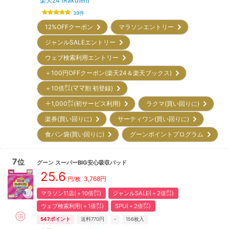
楽天24 (Rakuten)
39
件
12%OFFクーポン
マラソンエントリー
ジャンルSALEエントリー
ウェブ検索利用エントリー
＋100円OFFクーポン(楽天24＆楽天ブックス)
＋10倍㌽(ママ割 初登録)
＋1,000㌽(初サービス利用)
ラクマ(買い回りに)
楽券(買い回りに)
サーティワン(買い回りに)
食パン袋(買い回りに)
グーンポイントプログラム
7
位
グーン
スーパーBIG安心吸収パッド
25.6
3,768
円
円/枚
マラソン11店(＋10倍㌽)
ジャンルSALE(＋2倍㌽)
ウェブ検索利用(＋1倍㌽)
SPU(＋2倍㌽)
547
ポイント
送料770円
-
156
枚入