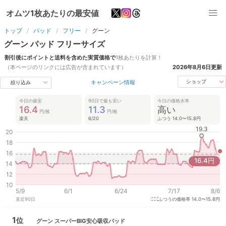
オムツ1枚あたりの最安値
トップ
パッド
フリー
グーン
グーン
パッド
フリー
サイズ
割引後にポイントと送料を含めた実質価格で
1枚あたりを計算！
（本ページのリンクには広告が含まれています）
2026年8月6日
更新
キャンペーン情報
ショップ
絞り込み
今日の最安
90日で最も安い
今日の価格水準
16.4
11.3
高い
円/枚
円/枚
楽天
6/20
ふつう 14.0〜15.8円
19.3
20
18
16
16.4
円
14
12
10
5/9
6/1
6/24
7/17
8/6
直近
90
日
ふつうの価格帯
14.0〜15.8円
1
位
グーン
スーパーBIG安心吸収パッド