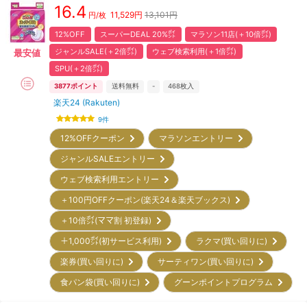
16.4
11,529
円
13,101円
円/枚
12%OFF
スーパーDEAL 20%㌽
マラソン11店(＋10倍㌽)
ジャンルSALE(＋2倍㌽)
ウェブ検索利用(＋1倍㌽)
最安値
SPU(＋2倍㌽)
3877
ポイント
送料無料
-
468
枚入
楽天24 (Rakuten)
9
件
12%OFFクーポン
マラソンエントリー
ジャンルSALEエントリー
ウェブ検索利用エントリー
＋100円OFFクーポン(楽天24＆楽天ブックス)
＋10倍㌽(ママ割 初登録)
＋1,000㌽(初サービス利用)
ラクマ(買い回りに)
楽券(買い回りに)
サーティワン(買い回りに)
食パン袋(買い回りに)
グーンポイントプログラム