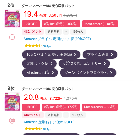
2
位
グーン
スーパーBIG安心吸収パッド
19.4
3,503
円
4,379円
円/枚
10%OFF
d㌽10%還元(＋350㌽)
Mastercard(＋88㌽)
482
ポイント
送料無料
-
156
枚入
Amazonプライム 定期おトク便(10%OFF)
581
件
10%OFFまとめ割(大王製紙)
プライム会員
定期おトク便
d㌽10%還元エントリー
Mastercard㌽
グーンポイントプログラム
3
位
グーン
スーパーBIG安心吸収パッド
20.8
3,722
円
4,379円
円/枚
10%OFF
d㌽10%還元(＋372㌽)
Mastercard(＋66㌽)
482
ポイント
送料無料
-
156
枚入
Amazon 定期おトク便(5%OFF)
581
件