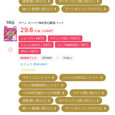
楽券(買い回りに)
サーティワン(買い回りに)
食パン袋(買い回りに)
グーンポイントプログラム
10
位
グーン
スーパーBIG安心吸収パッド
29.8
5,669
円
円/枚
ショップ(＋4倍㌽)
マラソン11店(＋10倍㌽)
ジャンルSALE(＋2倍㌽)
ウェブ検索利用(＋1倍㌽)
SPU(＋2倍㌽)
1025
ポイント
送料無料
-
156
枚入
セイムス (Rakuten)
マラソンエントリー
ジャンルSALEエントリー
ウェブ検索利用エントリー
＋1,000㌽(初サービス利用)
ラクマ(買い回りに)
楽券(買い回りに)
サーティワン(買い回りに)
食パン袋(買い回りに)
グーンポイントプログラム