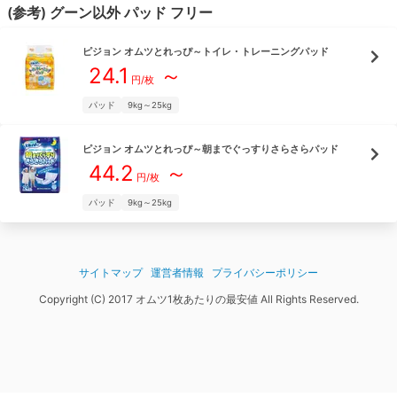
(参考)
グーン
以外
パッド
フリー
ピジョン
オムツとれっぴ～トイレ・トレーニングパッド
24.1
～
円/枚
パッド
9kg～25kg
ピジョン
オムツとれっぴ～朝までぐっすりさらさらパッド
44.2
～
円/枚
パッド
9kg～25kg
サイトマップ
運営者情報
プライバシーポリシー
Copyright (C) 2017 オムツ1枚あたりの最安値 All Rights Reserved.