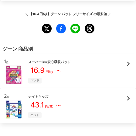
＼
【16.4円/枚】グーン パッド フリーサイズ
の最安値 ／
グーン
商品別
1
スーパーBIG安心吸収パッド
位
16.9
～
円/枚
パッド
2
ナイトキッズ
位
43.1
～
円/枚
パッド