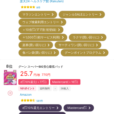
楽天24 ヘルスケア館 (Rakuten)
8
件
マラソンエントリー
ジャンルSALEエントリー
ウェブ検索利用エントリー
＋10倍㌽(ママ割 初登録)
＋1,000㌽(初サービス利用)
ラクマ(買い回りに)
楽券(買い回りに)
サーティワン(買い回りに)
食パン袋(買い回りに)
グーンポイントプログラム
8
位
グーン
スーパーBIG安心吸収パッド
25.7
770
円
円/枚
d㌽10%還元(＋77㌽)
Mastercard(＋16㌽)
101
ポイント
送料無料
-
26
枚入
Amazon
581
件
d㌽10%還元エントリー
Mastercard㌽