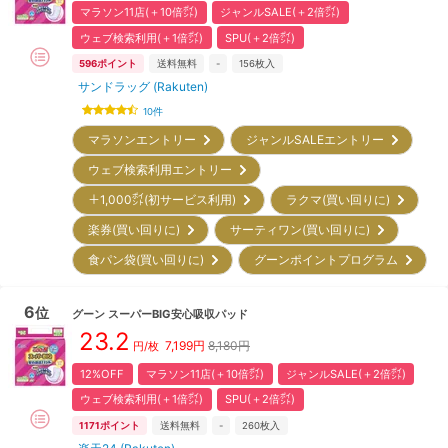
マラソン11店(＋10倍㌽)
ジャンルSALE(＋2倍㌽)
ウェブ検索利用(＋1倍㌽)
SPU(＋2倍㌽)
596
ポイント
送料無料
-
156
枚入
サンドラッグ (Rakuten)
10
件
マラソンエントリー
ジャンルSALEエントリー
ウェブ検索利用エントリー
＋1,000㌽(初サービス利用)
ラクマ(買い回りに)
楽券(買い回りに)
サーティワン(買い回りに)
食パン袋(買い回りに)
グーンポイントプログラム
6
位
グーン
スーパーBIG安心吸収パッド
23.2
7,199
円
8,180円
円/枚
12%OFF
マラソン11店(＋10倍㌽)
ジャンルSALE(＋2倍㌽)
ウェブ検索利用(＋1倍㌽)
SPU(＋2倍㌽)
1171
ポイント
送料無料
-
260
枚入