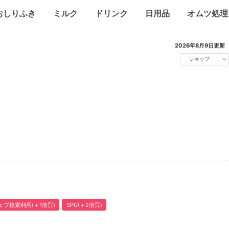
おしりふき
ミルク
ドリンク
日用品
オムツ処理
2026年8月9日
更新
ショップ
ェブ検索利用(＋1倍㌽)
SPU(＋2倍㌽)