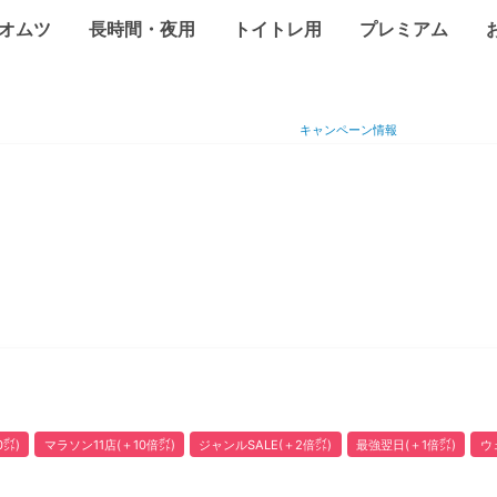
オムツ
長時間・夜用
トイトレ用
プレミアム
キャンペーン情報
㌽)
マラソン11店(＋10倍㌽)
ジャンルSALE(＋2倍㌽)
最強翌日(＋1倍㌽)
ウ