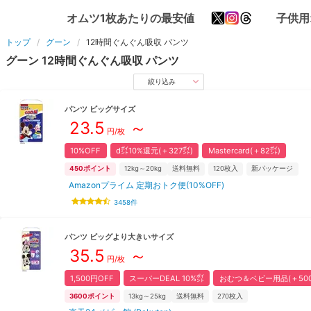
オムツ1枚あたりの最安値
子供用
トップ
グーン
12時間ぐんぐん吸収
パンツ
グーン
12時間ぐんぐん吸収
パンツ
絞り込み
パンツ
ビッグ
サイズ
23.5
～
円/枚
10%OFF
d㌽10%還元(＋327㌽)
Mastercard(＋82㌽)
450
ポイント
12kg～20kg
送料無料
120
枚入
新パッケージ
Amazonプライム 定期おトク便(10%OFF)
3458
件
パンツ
ビッグより大きい
サイズ
35.5
～
円/枚
1,500円OFF
スーパーDEAL 10%㌽
おむつ＆ベビー用品(＋500
3600
ポイント
13kg～25kg
送料無料
270
枚入