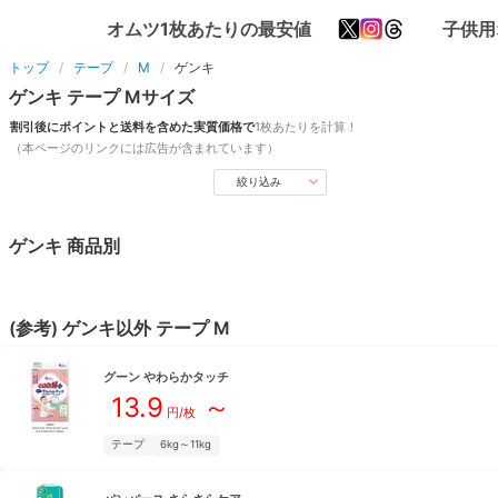
オムツ1枚あたりの最安値
子供用
トップ
テープ
M
ゲンキ
ゲンキ
テープ
M
サイズ
割引後にポイントと送料を含めた実質価格で
1枚あたりを計算！
（本ページのリンクには広告が含まれています）
絞り込み
ゲンキ
商品別
(参考)
ゲンキ
以外
テープ
M
グーン
やわらかタッチ
13.9
～
円/枚
テープ
6kg～11kg