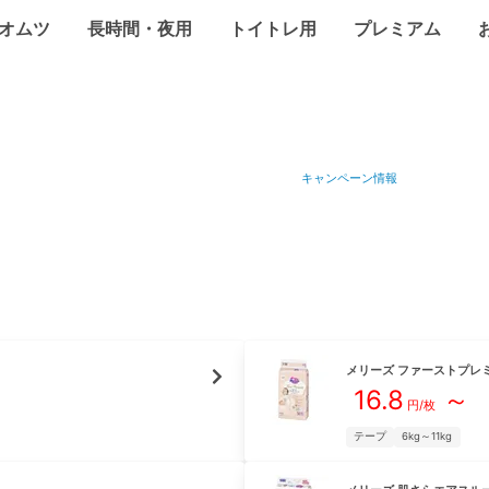
オムツ
長時間・夜用
トイトレ用
プレミアム
キャンペーン情報
メリーズ
ファーストプレ
16.8
～
円/枚
テープ
6kg～11kg