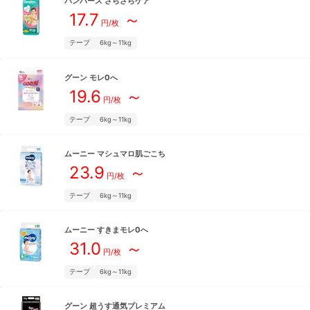
パンパース
さらさらケア
17.7
～
円/枚
テープ
6kg～11kg
グーン
モレ0へ
19.6
～
円/枚
テープ
6kg～11kg
ムーニー
マシュマロ肌ごこち
23.9
～
円/枚
テープ
6kg～11kg
ムーニー
すきまモレ0へ
31.0
～
円/枚
テープ
6kg～11kg
グーン
超うす通気プレミアム