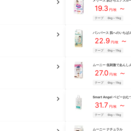
メリーズ
肌さらエアスル
19.3
～
円/枚
テープ
6kg～11kg
パンパース
肌へのいちば
22.9
～
円/枚
テープ
6kg～11kg
ムーニー
低刺激であんし
27.0
～
円/枚
テープ
6kg～11kg
Smart Angel
ベビーおむ
31.7
～
円/枚
テープ
6kg～11kg
ムーニー
ナチュラル