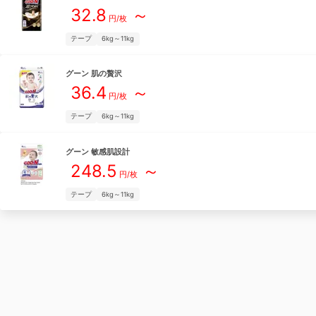
32.8
～
円/枚
テープ
6kg～11kg
グーン
肌の贅沢
36.4
～
円/枚
テープ
6kg～11kg
グーン
敏感肌設計
248.5
～
円/枚
テープ
6kg～11kg