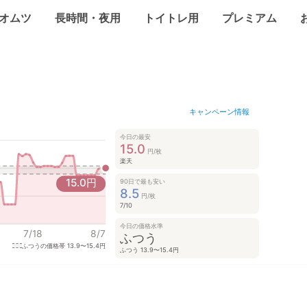
オムツ
長時間・夜用
トイトレ用
プレミアム
キャンペーン情報
今日の最安
15.0
円/枚
楽天
15.0
円
90日で最も安い
8.5
円/枚
7/10
今日の価格水準
7/18
8/7
ふつう
ふつうの価格帯
13.9〜15.4円
ふつう 13.9〜15.4円