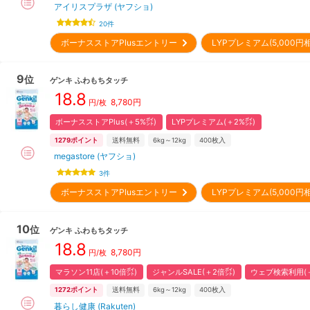
アイリスプラザ (ヤフショ)
20
件
ボーナスストアPlusエントリー
LYPプレミアム(5,000
9
位
ゲンキ
ふわもちタッチ
18.8
8,780
円
円/枚
ボーナスストアPlus(＋5%㌽)
LYPプレミアム(＋2%㌽)
1279
ポイント
送料無料
6kg～12kg
400
枚入
megastore (ヤフショ)
3
件
ボーナスストアPlusエントリー
LYPプレミアム(5,000
10
位
ゲンキ
ふわもちタッチ
18.8
8,780
円
円/枚
マラソン11店(＋10倍㌽)
ジャンルSALE(＋2倍㌽)
ウェブ検索利用(＋
1272
ポイント
送料無料
6kg～12kg
400
枚入
暮らし健康 (Rakuten)