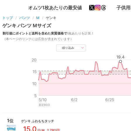
オムツ1枚あたりの最安値
子供用
トップ
パンツ
M
ゲンキ
ゲンキ
パンツ
M
サイズ
割引後にポイントと送料を含めた実質価格で
1枚あたりを計算！
（本ページのリンクには広告が含まれています）
絞り込み
19.4
20
15
10
5
5/10
6/2
6/25
直近
90
日
1
位
ゲンキ
ふわもちタッチ
15.0
2,780
円
円/枚