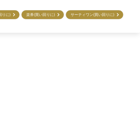
回りに)
楽券(買い回りに)
サーティワン(買い回りに)