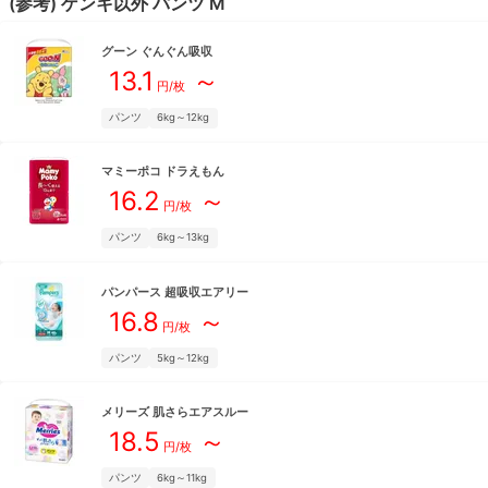
(参考)
ゲンキ
以外
パンツ
M
グーン
ぐんぐん吸収
13.1
～
円/枚
パンツ
6kg～12kg
マミーポコ
ドラえもん
16.2
～
円/枚
パンツ
6kg～13kg
パンパース
超吸収エアリー
16.8
～
円/枚
パンツ
5kg～12kg
メリーズ
肌さらエアスルー
18.5
～
円/枚
パンツ
6kg～11kg