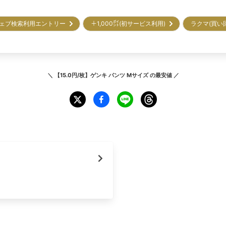
ェブ検索利用エントリー
＋1,000㌽(初サービス利用)
ラクマ(買い
＼
【15.0円/枚】ゲンキ パンツ Mサイズ
の最安値 ／