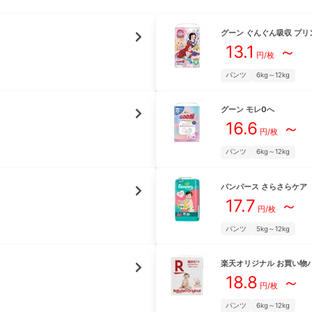
グーン
ぐんぐん吸収 プリ
13.1
～
円/枚
パンツ
6kg～12kg
グーン
モレ0へ
16.6
～
円/枚
パンツ
6kg～12kg
パンパース
さらさらケア
17.7
～
円/枚
パンツ
5kg～12kg
楽天オリジナル
お買い物
18.8
～
円/枚
パンツ
6kg～12kg