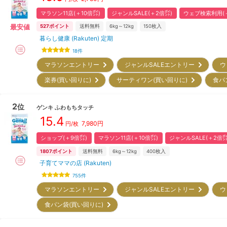
マラソン11店(＋10倍㌽)
ジャンルSALE(＋2倍㌽)
ウェブ検索利用(＋
最安値
527
ポイント
送料無料
6kg～12kg
150
枚入
暮らし健康 (Rakuten) 定期
18
件
マラソンエントリー
ジャンルSALEエントリー
ウ
楽券(買い回りに)
サーティワン(買い回りに)
食パ
2
位
ゲンキ
ふわもちタッチ
15.4
7,980
円
円/枚
ショップ(＋9倍㌽)
マラソン11店(＋10倍㌽)
ジャンルSALE(＋2倍㌽
1807
ポイント
送料無料
6kg～12kg
400
枚入
子育てママの店 (Rakuten)
755
件
マラソンエントリー
ジャンルSALEエントリー
ウ
食パン袋(買い回りに)