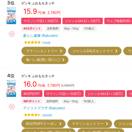
3
位
ゲンキ
ふわもちタッチ
15.9
2,780
円
円/枚
マラソン11店(＋10倍㌽)
ジャンルSALE(＋2倍㌽)
ウェブ検索利用(＋
402
ポイント
送料無料
6kg～12kg
150
枚入
暮らし健康 (Rakuten)
1710
件
マラソンエントリー
ジャンルSALEエントリー
ウ
食パン袋(買い回りに)
4
位
ゲンキ
ふわもちタッチ
16.0
2,780
円
3,580円
円/枚
800円OFF
マラソン11店(＋10倍㌽)
ジャンルSALE(＋2倍㌽)
387
ポイント
送料無料
6kg～12kg
150
枚入
アイリスプラザ (Rakuten)
2600
件
800円OFFクーポン
マラソンエントリー
ジャンル