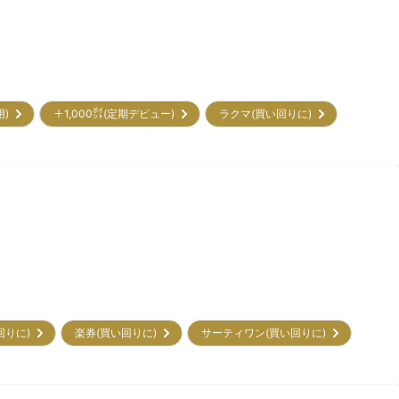
用)
＋1,000㌽(定期デビュー)
ラクマ(買い回りに)
回りに)
楽券(買い回りに)
サーティワン(買い回りに)