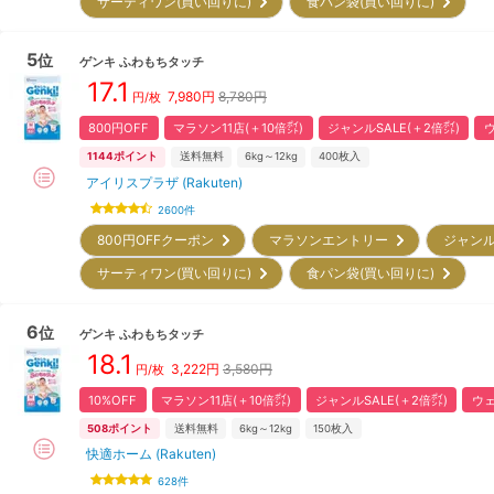
サーティワン(買い回りに)
食パン袋(買い回りに)
5
位
ゲンキ
ふわもちタッチ
17.1
7,980
円
8,780円
円/枚
800円OFF
マラソン11店(＋10倍㌽)
ジャンルSALE(＋2倍㌽)
1144
ポイント
送料無料
6kg～12kg
400
枚入
アイリスプラザ (Rakuten)
2600
件
800円OFFクーポン
マラソンエントリー
ジャンル
サーティワン(買い回りに)
食パン袋(買い回りに)
6
位
ゲンキ
ふわもちタッチ
18.1
3,222
円
3,580円
円/枚
10%OFF
マラソン11店(＋10倍㌽)
ジャンルSALE(＋2倍㌽)
ウェ
508
ポイント
送料無料
6kg～12kg
150
枚入
快適ホーム (Rakuten)
628
件