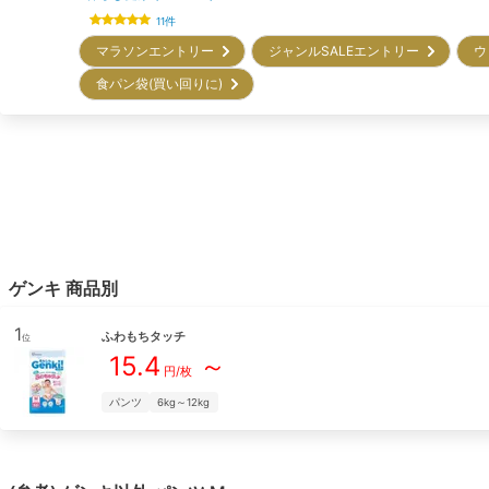
11
件
マラソンエントリー
ジャンルSALEエントリー
ウ
食パン袋(買い回りに)
ゲンキ
商品別
1
ふわもちタッチ
位
15.4
～
円/枚
パンツ
6kg～12kg