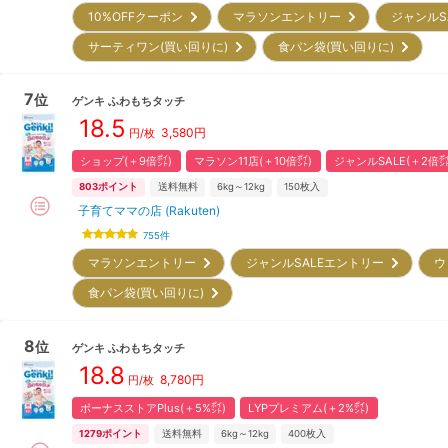
10%OFFクーポン
マラソンエントリー
ジャンルS
サーティワン(買い回りに)
食パン袋(買い回りに)
7
位
ゲンキ
ふわもちタッチ
18.5
3,580
円
円/枚
ショップ(＋9倍㌽)
マラソン11店(＋10倍㌽)
ジャンルSALE(＋2倍㌽
803
ポイント
送料無料
6kg～12kg
150
枚入
子育てママの店 (Rakuten)
755
件
マラソンエントリー
ジャンルSALEエントリー
ウ
食パン袋(買い回りに)
8
位
ゲンキ
ふわもちタッチ
18.8
8,780
円
円/枚
ボーナスストアPlus(＋5%㌽)
LYPプレミアム(＋2%㌽)
1279
ポイント
送料無料
6kg～12kg
400
枚入