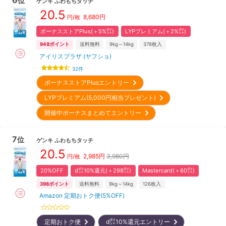
位
ゲンキ
ふわもちタッチ
20.5
8,680
円
円/枚
ボーナスストアPlus(＋5%㌽)
LYPプレミアム(＋2%㌽)
948
ポイント
送料無料
9kg～14kg
378
枚入
アイリスプラザ (ヤフショ)
32
件
ボーナスストアPlusエントリー
LYPプレミアム(5,000円相当プレゼント)
開催中ボーナスまとめてエントリー
7
位
ゲンキ
ふわもちタッチ
20.5
2,985
円
3,980円
円/枚
20%OFF
d㌽10%還元(＋298㌽)
Mastercard(＋60㌽)
398
ポイント
送料無料
9kg～14kg
126
枚入
Amazon 定期おトク便(5%OFF)
定期おトク便
d㌽10%還元エントリー