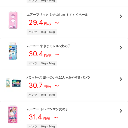
パンツ
9kg～14kg
エアーフリック
シナぷしゅ すくすくベール
29.4
～
円/枚
パンツ
9kg～14kg
ムーニー
すきまモレ0へ女の子
30.4
～
円/枚
パンツ
9kg～14kg
パンパース
肌へのいちばん＋おやすみパンツ
30.7
～
円/枚
パンツ
9kg～14kg
ムーニー
トレパンマン女の子
31.4
～
円/枚
パンツ
9kg～14kg