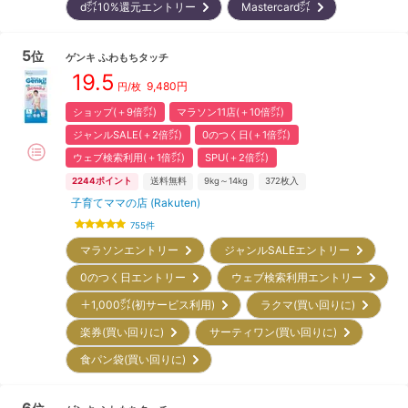
d㌽10%還元エントリー
Mastercard㌽
5
位
ゲンキ
ふわもちタッチ
19.5
9,480
円
円/枚
ショップ(＋9倍㌽)
マラソン11店(＋10倍㌽)
ジャンルSALE(＋2倍㌽)
0のつく日(＋1倍㌽)
ウェブ検索利用(＋1倍㌽)
SPU(＋2倍㌽)
2244
ポイント
送料無料
9kg～14kg
372
枚入
子育てママの店 (Rakuten)
755
件
マラソンエントリー
ジャンルSALEエントリー
0のつく日エントリー
ウェブ検索利用エントリー
＋1,000㌽(初サービス利用)
ラクマ(買い回りに)
楽券(買い回りに)
サーティワン(買い回りに)
食パン袋(買い回りに)
6