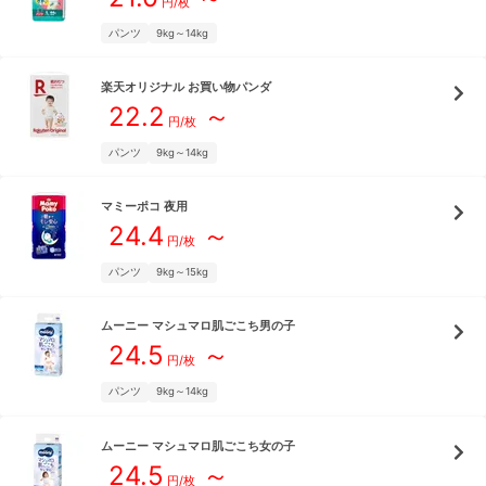
円/枚
パンツ
9kg～14kg
楽天オリジナル
お買い物パンダ
22.2
～
円/枚
パンツ
9kg～14kg
マミーポコ
夜用
24.4
～
円/枚
パンツ
9kg～15kg
ムーニー
マシュマロ肌ごこち男の子
24.5
～
円/枚
パンツ
9kg～14kg
ムーニー
マシュマロ肌ごこち女の子
24.5
～
円/枚