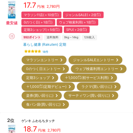
17.7
2,780
円
円/枚
マラソン11店(＋10倍㌽)
ジャンルSALE(＋2倍㌽)
0のつく日(＋1倍㌽)
ウェブ検索利用(＋1倍㌽)
最安値
定期3ショップ(＋5倍㌽)
SPU(＋2倍㌽)
552
ポイント
送料無料
9kg～14kg
126
枚入
暮らし健康 (Rakuten) 定期
18
件
マラソンエントリー
ジャンルSALEエントリー
0のつく日エントリー
ウェブ検索利用エントリー
定期3ショップ
＋1,000㌽(初サービス利用)
＋1,000㌽(定期デビュー)
ラクマ(買い回りに)
楽券(買い回りに)
サーティワン(買い回りに)
食パン袋(買い回りに)
2
位
ゲンキ
ふわもちタッチ
18.7
2,780
円
円/枚