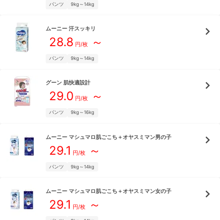
パンツ
9kg～14kg
ムーニー
汗スッキリ
28.8
～
円/枚
パンツ
9kg～14kg
グーン
肌快適設計
29.0
～
円/枚
パンツ
9kg～16kg
ムーニー
マシュマロ肌ごこち＋オヤスミマン男の子
29.1
～
円/枚
パンツ
9kg～14kg
ムーニー
マシュマロ肌ごこち＋オヤスミマン女の子
29.1
～
円/枚