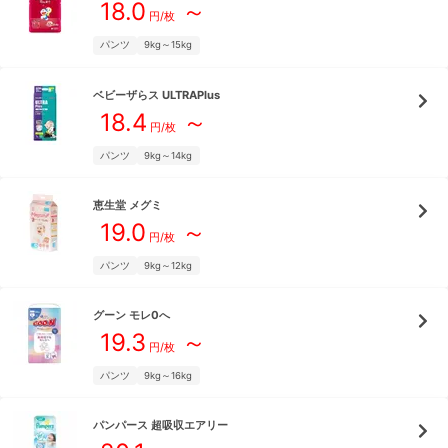
18.0
～
円/枚
パンツ
9kg～15kg
ベビーザらス
ULTRAPlus
18.4
～
円/枚
パンツ
9kg～14kg
恵生堂
メグミ
19.0
～
円/枚
パンツ
9kg～12kg
グーン
モレ0へ
19.3
～
円/枚
パンツ
9kg～16kg
パンパース
超吸収エアリー