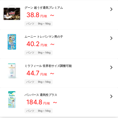
グーン
超うす通気プレミアム
38.8
～
円/枚
パンツ
9kg～16kg
ムーニー
トレパンマン男の子
40.2
～
円/枚
パンツ
9kg～14kg
ミラフィール
世界初サイズ調整可能
44.7
～
円/枚
パンツ
9kg～14kg
パンパース
通気性プラス
184.8
～
円/枚
パンツ
9kg～14kg