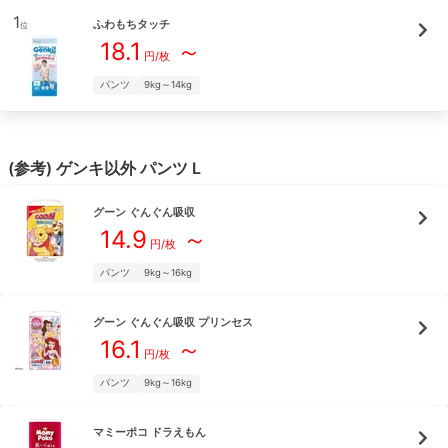
1
ふわもちタッチ
位
18.1
～
円/枚
パンツ
9kg～14kg
(参考)
ゲンキ
以外
パンツ
L
グーン
ぐんぐん吸収
14.9
～
円/枚
パンツ
9kg～16kg
グーン
ぐんぐん吸収 プリンセス
16.1
～
円/枚
パンツ
9kg～16kg
マミーポコ
ドラえもん