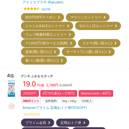
アイリスプラザ (Rakuten)
2607
件
800円OFFクーポン
マラソンエントリー
ジャンルSALEエントリー
0のつく日エントリー
ウェブ検索利用エントリー
＋1,000㌽(初サービス利用)
ラクマ(買い回りに)
楽券(買い回りに)
サーティワン(買い回りに)
食パン袋(買い回りに)
4
位
ゲンキ
ふわもちタッチ
19.0
2,786
円
3,980円
円/枚
20%OFF
d㌽10%還元(＋278㌽)
Mastercard(＋80㌽)
398
ポイント
送料無料
9kg～14kg
126
枚入
Amazonプライム 定期おトク便(10%OFF)
プライム会員
定期おトク便