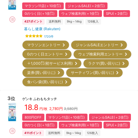
マラソン11店(＋10倍㌽)
ジャンルSALE(＋2倍㌽)
0のつく日(＋1倍㌽)
ウェブ検索利用(＋1倍㌽)
SPU(＋2倍㌽)
427
ポイント
送料無料
9kg～14kg
126
枚入
暮らし健康 (Rakuten)
1720
件
マラソンエントリー
ジャンルSALEエントリー
0のつく日エントリー
ウェブ検索利用エントリー
＋1,000㌽(初サービス利用)
ラクマ(買い回りに)
楽券(買い回りに)
サーティワン(買い回りに)
食パン袋(買い回りに)
3
位
ゲンキ
ふわもちタッチ
18.8
2,780
円
3,580円
円/枚
800円OFF
マラソン11店(＋10倍㌽)
ジャンルSALE(＋2倍㌽)
0のつく日(＋1倍㌽)
ウェブ検索利用(＋1倍㌽)
SPU(＋2倍㌽)
411
ポイント
送料無料
9kg～14kg
126
枚入