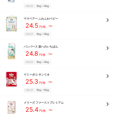
パンツ
9kg～14kg
ママベアー
ふわふわベビー
24.5
～
円/枚
パンツ
9kg～14kg
パンパース
肌へのいちばん
24.8
～
円/枚
パンツ
9kg～14kg
マミーポコ
サンリオ
25.3
～
円/枚
パンツ
9kg～15kg
メリーズ
ファーストプレミアム
25.4
～
円/枚