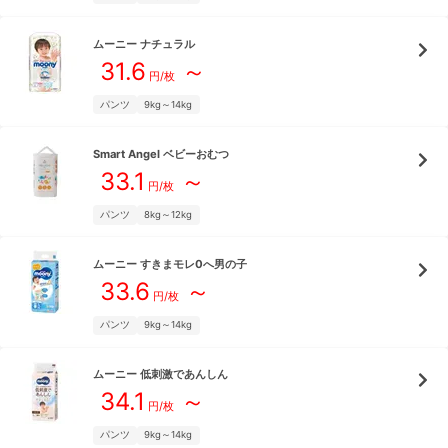
ムーニー
ナチュラル
31.6
～
円/枚
パンツ
9kg～14kg
Smart Angel
ベビーおむつ
33.1
～
円/枚
パンツ
8kg～12kg
ムーニー
すきまモレ0へ男の子
33.6
～
円/枚
パンツ
9kg～14kg
ムーニー
低刺激であんしん
34.1
～
円/枚
パンツ
9kg～14kg