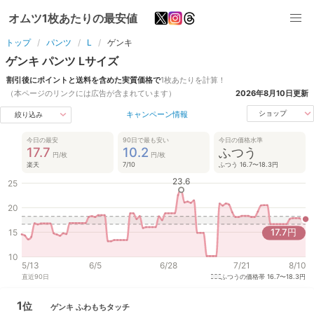
オムツ1枚あたりの最安値
トップ
パンツ
L
ゲンキ
ゲンキ
パンツ
L
サイズ
割引後にポイントと送料を含めた実質価格で
1枚あたりを計算！
（本ページのリンクには広告が含まれています）
2026年8月10日
更新
キャンペーン情報
ショップ
絞り込み
今日の最安
90日で最も安い
今日の価格水準
17.7
10.2
ふつう
円/枚
円/枚
楽天
7/10
ふつう 16.7〜18.3円
23.6
25
20
17.7
円
15
10
5/13
6/5
6/28
7/21
8/10
直近
90
日
ふつうの価格帯
16.7〜18.3円
1
位
ゲンキ
ふわもちタッチ