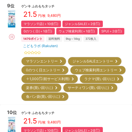
9
位
ゲンキ
ふわもちタッチ
21.5
9,480
円
円/枚
マラソン11店(＋10倍㌽)
ジャンルSALE(＋2倍㌽)
0のつく日(＋1倍㌽)
ウェブ検索利用(＋1倍㌽)
SPU(＋2倍㌽)
1470
ポイント
送料無料
9kg～14kg
372
枚入
こどもラボ (Rakuten)
マラソンエントリー
ジャンルSALEエントリー
0のつく日エントリー
ウェブ検索利用エントリー
＋1,000㌽(初サービス利用)
ラクマ(買い回りに)
楽券(買い回りに)
サーティワン(買い回りに)
食パン袋(買い回りに)
10
位
ゲンキ
ふわもちタッチ
21.5
9,480
円
円/枚
マラソン11店(＋10倍㌽)
ジャンルSALE(＋2倍㌽)