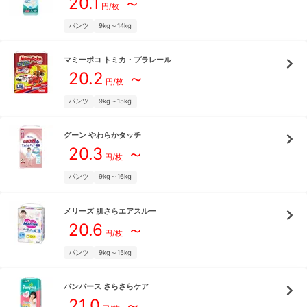
20.1
～
円/枚
パンツ
9kg～14kg
マミーポコ
トミカ・プラレール
20.2
～
円/枚
パンツ
9kg～15kg
グーン
やわらかタッチ
20.3
～
円/枚
パンツ
9kg～16kg
メリーズ
肌さらエアスルー
20.6
～
円/枚
パンツ
9kg～15kg
パンパース
さらさらケア
21.0
～