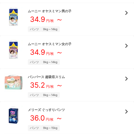
ムーニー
オヤスミマン男の子
34.9
～
円/枚
パンツ
9kg～14kg
ムーニー
オヤスミマン女の子
34.9
～
円/枚
パンツ
9kg～14kg
パンパース
超吸収スリム
35.2
～
円/枚
パンツ
9kg～14kg
メリーズ
ぐっすりパンツ
36.0
～
円/枚
パンツ
9kg～15kg