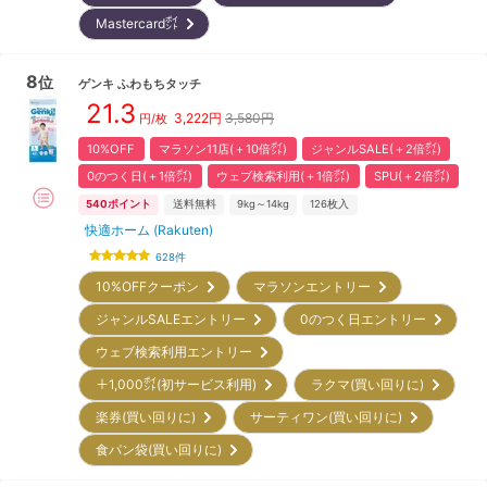
Mastercard㌽
8
位
ゲンキ
ふわもちタッチ
21.3
3,222
円
3,580円
円/枚
10%OFF
マラソン11店(＋10倍㌽)
ジャンルSALE(＋2倍㌽)
0のつく日(＋1倍㌽)
ウェブ検索利用(＋1倍㌽)
SPU(＋2倍㌽)
540
ポイント
送料無料
9kg～14kg
126
枚入
快適ホーム (Rakuten)
628
件
10%OFFクーポン
マラソンエントリー
ジャンルSALEエントリー
0のつく日エントリー
ウェブ検索利用エントリー
＋1,000㌽(初サービス利用)
ラクマ(買い回りに)
楽券(買い回りに)
サーティワン(買い回りに)
食パン袋(買い回りに)