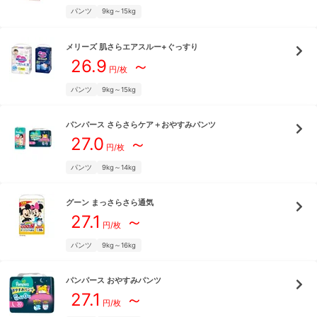
パンツ
9kg～15kg
メリーズ
肌さらエアスルー+ぐっすり
26.9
～
円/枚
パンツ
9kg～15kg
パンパース
さらさらケア＋おやすみパンツ
27.0
～
円/枚
パンツ
9kg～14kg
グーン
まっさらさら通気
27.1
～
円/枚
パンツ
9kg～16kg
パンパース
おやすみパンツ
27.1
～
円/枚