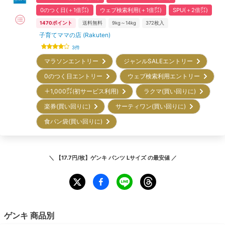
0のつく日(＋1倍㌽)
ウェブ検索利用(＋1倍㌽)
SPU(＋2倍㌽)
1470
ポイント
送料無料
9kg～14kg
372
枚入
子育てママの店 (Rakuten)
3
件
マラソンエントリー
ジャンルSALEエントリー
0のつく日エントリー
ウェブ検索利用エントリー
＋1,000㌽(初サービス利用)
ラクマ(買い回りに)
楽券(買い回りに)
サーティワン(買い回りに)
食パン袋(買い回りに)
＼
【17.7円/枚】ゲンキ パンツ Lサイズ
の最安値 ／
ゲンキ
商品別