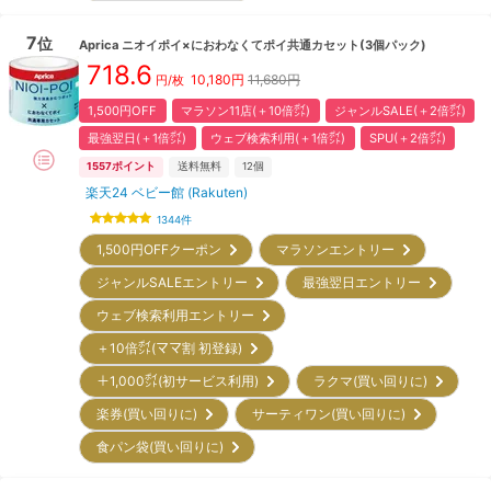
7
位
Aprica
ニオイポイ×におわなくてポイ共通カセット(3個パック)
718.6
10,180
円
11,680円
円/枚
1,500円OFF
マラソン11店(＋10倍㌽)
ジャンルSALE(＋2倍㌽)
最強翌日(＋1倍㌽)
ウェブ検索利用(＋1倍㌽)
SPU(＋2倍㌽)
1557
ポイント
送料無料
12
個
楽天24 ベビー館 (Rakuten)
1344
件
1,500円OFFクーポン
マラソンエントリー
ジャンルSALEエントリー
最強翌日エントリー
ウェブ検索利用エントリー
＋10倍㌽(ママ割 初登録)
＋1,000㌽(初サービス利用)
ラクマ(買い回りに)
楽券(買い回りに)
サーティワン(買い回りに)
食パン袋(買い回りに)