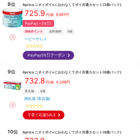
8
位
Aprica
ニオイポイ×におわなくてポイ共通カセット(3個パック)
725.9
6,891
円
円/枚
PayPay(＋5%㌽)
358
ポイント
送料無料
9
個
ベビーザらス
PayPay5%㌽クーポン
9
位
Aprica
ニオイポイ×におわなくてポイ共通カセット(6個パック)
732.8
4,398
円
円/枚
実店舗
6
個
西松屋 (実店舗)
子育て応援SALE
10
位
Aprica
ニオイポイ×におわなくてポイ共通カセット(6個パック)