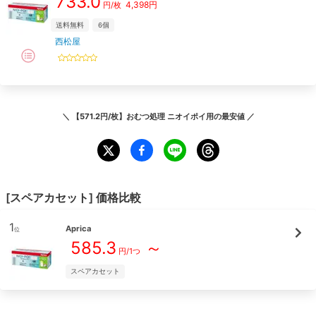
733.0
4,398
円
円/枚
送料無料
6
個
西松屋
＼
【571.2円/枚】おむつ処理 ニオイポイ用
の最安値 ／
[
スペアカセット
] 価格比較
1
Aprica
位
585.3
～
円/
1つ
スペアカセット