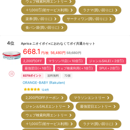
ウェブ検索利用エントリー
＋1,000㌽(初サービス利用)
ラクマ(買い回りに)
楽券(買い回りに)
サーティワン(買い回りに)
食パン袋(買い回りに)
4
位
Aprica
ニオイポイ×におわなくてポイ共通カセット
668.1
56,480
円
58,680円
円/枚
2,200円OFF
マラソン11店(＋10倍㌽)
ジャンルSALE(＋2倍㌽)
最強翌日(＋1倍㌽)
ウェブ検索利用(＋1倍㌽)
SPU(＋2倍㌽)
8379
ポイント
送料無料
72
個
ORANGE-BABY (Rakuten)
124
件
2,200円OFFクーポン
マラソンエントリー
ジャンルSALEエントリー
最強翌日エントリー
ウェブ検索利用エントリー
＋1,000㌽(初サービス利用)
ラクマ(買い回りに)