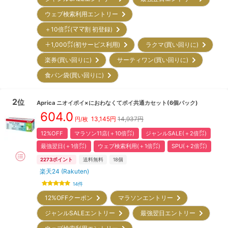
ウェブ検索利用エントリー
＋10倍㌽(ママ割 初登録)
＋1,000㌽(初サービス利用)
ラクマ(買い回りに)
楽券(買い回りに)
サーティワン(買い回りに)
食パン袋(買い回りに)
2
位
Aprica
ニオイポイ×におわなくてポイ共通カセット(6個パック)
604.0
13,145
円
14,937円
円/枚
12%OFF
マラソン11店(＋10倍㌽)
ジャンルSALE(＋2倍㌽)
最強翌日(＋1倍㌽)
ウェブ検索利用(＋1倍㌽)
SPU(＋2倍㌽)
2273
ポイント
送料無料
18
個
楽天24 (Rakuten)
14
件
12%OFFクーポン
マラソンエントリー
ジャンルSALEエントリー
最強翌日エントリー