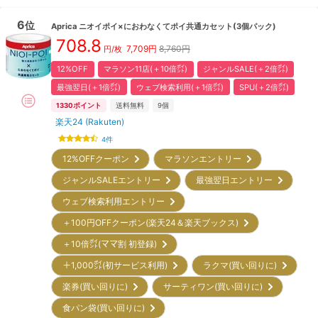
6
位
Aprica
ニオイポイ×におわなくてポイ共通カセット(3個パック)
708.8
7,709
円
8,760円
円/枚
12%OFF
マラソン11店(＋10倍㌽)
ジャンルSALE(＋2倍㌽)
最強翌日(＋1倍㌽)
ウェブ検索利用(＋1倍㌽)
SPU(＋2倍㌽)
1330
ポイント
送料無料
9
個
楽天24 (Rakuten)
4
件
12%OFFクーポン
マラソンエントリー
ジャンルSALEエントリー
最強翌日エントリー
ウェブ検索利用エントリー
＋100円OFFクーポン(楽天24＆楽天ブックス)
＋10倍㌽(ママ割 初登録)
＋1,000㌽(初サービス利用)
ラクマ(買い回りに)
楽券(買い回りに)
サーティワン(買い回りに)
食パン袋(買い回りに)