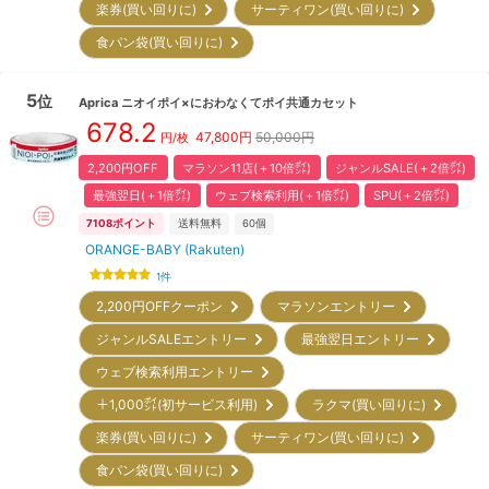
楽券(買い回りに)
サーティワン(買い回りに)
食パン袋(買い回りに)
5
位
Aprica
ニオイポイ×におわなくてポイ共通カセット
678.2
47,800
円
50,000円
円/枚
2,200円OFF
マラソン11店(＋10倍㌽)
ジャンルSALE(＋2倍㌽)
最強翌日(＋1倍㌽)
ウェブ検索利用(＋1倍㌽)
SPU(＋2倍㌽)
7108
ポイント
送料無料
60
個
ORANGE-BABY (Rakuten)
1
件
2,200円OFFクーポン
マラソンエントリー
ジャンルSALEエントリー
最強翌日エントリー
ウェブ検索利用エントリー
＋1,000㌽(初サービス利用)
ラクマ(買い回りに)
楽券(買い回りに)
サーティワン(買い回りに)
食パン袋(買い回りに)