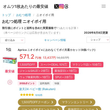
オムツ1枚あたりの最安値
トップ
おむつ処理
ニオイポイ用
おむつ処理
ニオイポイ用
割引後にポイントと送料を含めた実質価格で
1つ
あたりを計算！
（本ページのリンクには広告が含まれています）
2026年8月8日
更新
キャンペーン情報
ショップ
絞り込み
1
位
Aprica
ニオイポイ×におわなくてポイ共通カセット(6個パック)
571.2
13,437
円
14,937円
円/枚
1,500円OFF
スーパーDEAL 10%㌽
マラソン11店(＋10倍㌽)
ジャンルSALE(＋2倍㌽)
最強翌日(＋1倍㌽)
最安値
ウェブ検索利用(＋1倍㌽)
SPU(＋2倍㌽)
3155
ポイント
送料無料
18
個
楽天24 ベビー館 (Rakuten)
1010
件
1,500円OFFクーポン
マラソンエントリー
ジャンルSALEエントリー
最強翌日エントリー