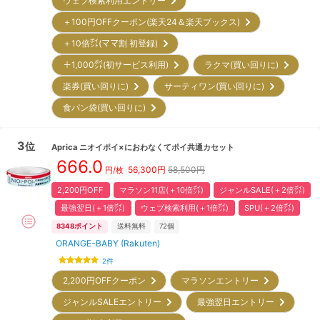
ウェブ検索利用エントリー
＋100円OFFクーポン(楽天24＆楽天ブックス)
＋10倍㌽(ママ割 初登録)
＋1,000㌽(初サービス利用)
ラクマ(買い回りに)
楽券(買い回りに)
サーティワン(買い回りに)
食パン袋(買い回りに)
3
位
Aprica
ニオイポイ×におわなくてポイ共通カセット
666.0
56,300
円
58,500円
円/枚
2,200円OFF
マラソン11店(＋10倍㌽)
ジャンルSALE(＋2倍㌽)
最強翌日(＋1倍㌽)
ウェブ検索利用(＋1倍㌽)
SPU(＋2倍㌽)
8348
ポイント
送料無料
72
個
ORANGE-BABY (Rakuten)
2
件
2,200円OFFクーポン
マラソンエントリー
ジャンルSALEエントリー
最強翌日エントリー