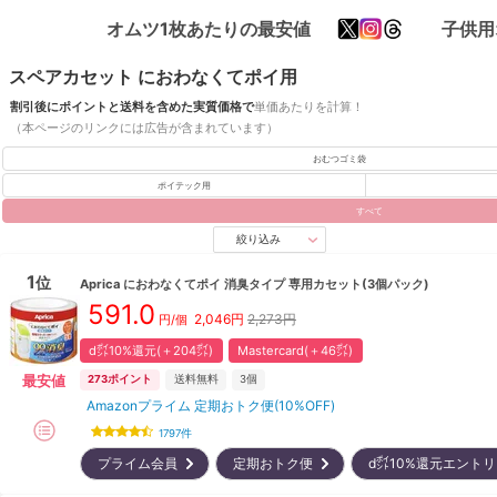
オムツ1枚あたりの最安値
子供用
スペアカセット におわなくてポイ用
割引後にポイントと送料を含めた実質価格で
単価あたりを計算！
（本ページのリンクには広告が含まれています）
おむつゴミ袋
ポイテック用
すべて
絞り込み
1
位
Aprica
におわなくてポイ 消臭タイプ 専用カセット(3個パック)
591.0
2,046
円
2,273円
円/
個
d㌽10%還元(＋204㌽)
Mastercard(＋46㌽)
最安値
273
ポイント
送料無料
3
個
Amazonプライム 定期おトク便(10%OFF)
1797
件
プライム会員
定期おトク便
d㌽10%還元エント