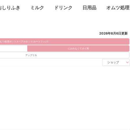
おしりふき
ミルク
ドリンク
日用品
オムツ処理
2026年8月6日
更新
おむつ処理ポットスペアカセット(カートリッジ)
におわなくてポイ用
アップリカ
ショップ