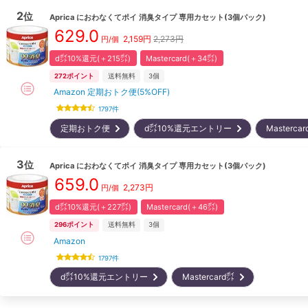
2
位
Aprica
におわなくてポイ 消臭タイプ 専用カセット(3個パック)
629.0
2,159
円
2,273円
円/
個
d㌽10%還元(＋215㌽)
Mastercard(＋34㌽)
272
ポイント
送料無料
3
個
Amazon 定期おトク便(5%OFF)
1797
件
定期おトク便
d㌽10%還元エントリー
Masterc
3
位
Aprica
におわなくてポイ 消臭タイプ 専用カセット(3個パック)
659.0
2,273
円
円/
個
d㌽10%還元(＋227㌽)
Mastercard(＋46㌽)
296
ポイント
送料無料
3
個
Amazon
1797
件
d㌽10%還元エントリー
Mastercard㌽