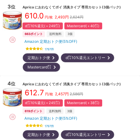
3
位
Aprica
におわなくてポイ 消臭タイプ 専用カセット(3個パック)
610.0
2,493
円
2,624円
円/枚
d㌽10%還元(＋249㌽)
Mastercard(＋40㌽)
663
ポイント
送料無料
3
個
Amazon 定期おトク便(5%OFF)
1797
件
定期おトク便
d㌽10%還元エントリー
Mastercard㌽
4
位
Aprica
におわなくてポイ 消臭タイプ 専用カセット(3個パック)
612.7
2,457
円
2,586円
円/枚
d㌽10%還元(＋245㌽)
Mastercard(＋38㌽)
619
ポイント
送料無料
3
個
Amazon 定期おトク便(5%OFF)
1797
件
定期おトク便
d㌽10%還元エントリー