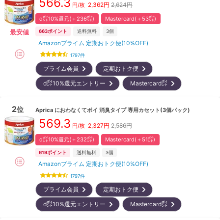
566.3
2,362
円
2,624円
円/枚
d㌽10%還元(＋236㌽)
Mastercard(＋53㌽)
最安値
663
ポイント
送料無料
3
個
Amazonプライム 定期おトク便(10%OFF)
1797
件
プライム会員
定期おトク便
d㌽10%還元エントリー
Mastercard㌽
2
位
Aprica
におわなくてポイ 消臭タイプ 専用カセット(3個パック)
569.3
2,327
円
2,586円
円/枚
d㌽10%還元(＋232㌽)
Mastercard(＋51㌽)
619
ポイント
送料無料
3
個
Amazonプライム 定期おトク便(10%OFF)
1797
件
プライム会員
定期おトク便
d㌽10%還元エントリー
Mastercard㌽