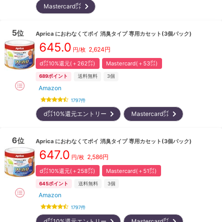
Mastercard㌽
5
位
Aprica
におわなくてポイ 消臭タイプ 専用カセット(3個パック)
645.0
2,624
円
円/枚
d㌽10%還元(＋262㌽)
Mastercard(＋53㌽)
689
ポイント
送料無料
3
個
Amazon
1797
件
d㌽10%還元エントリー
Mastercard㌽
6
位
Aprica
におわなくてポイ 消臭タイプ 専用カセット(3個パック)
647.0
2,586
円
円/枚
d㌽10%還元(＋258㌽)
Mastercard(＋51㌽)
645
ポイント
送料無料
3
個
Amazon
1797
件
d㌽10%還元エントリー
Mastercard㌽