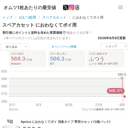
オムツ1枚あたりの最安値
トップ
おむつ処理
スペアカセット
におわなくてポイ用
スペアカセット
におわなくてポイ用
割引後にポイントと送料を含めた実質価格で
1個
あたりを計算！
（本ページのリンクには広告が含まれています）
2026年8月8日
更新
キャンペーン情報
ショップ
絞り込み
今日の最安
3日で最も安い
今日の価格水準
566.3
566.3
ふつう
円/枚
円/枚
Amazon
8/7
ふつう 566.3〜591.0円
600
591.0
590
580
566.3
円
570
560
5/11
6/3
6/26
7/19
8/8
直近
3
日
ふつうの価格帯
566.3〜591.0円
1
位
Aprica
におわなくてポイ 消臭タイプ 専用カセット(3個パック)