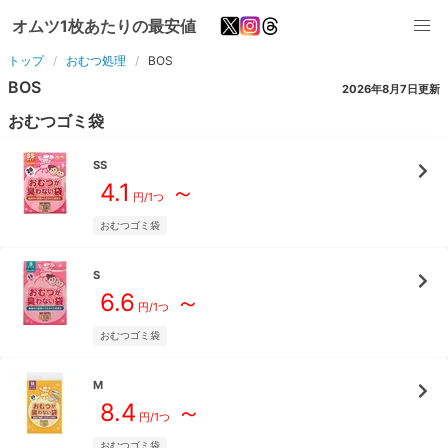
オムツ1枚あたりの最安値
トップ
おむつ処理
BOS
BOS
2026年8月7日
更新
おむつゴミ袋
SS
4.1
～
円/
1つ
おむつゴミ袋
S
6.6
～
円/
1つ
おむつゴミ袋
M
8.4
～
円/
1つ
おむつゴミ袋