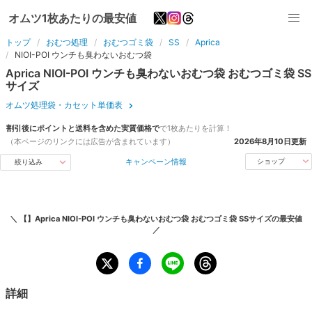
オムツ1枚あたりの最安値
トップ
おむつ処理
おむつゴミ袋
SS
Aprica
NIOI-POI ウンチも臭わないおむつ袋
Aprica
NIOI-POI ウンチも臭わないおむつ袋
おむつゴミ袋
SS
サイズ
オムツ処理袋・カセット単価表
割引後にポイントと送料を含めた実質価格で
で
1枚
あたりを計算！
（本ページのリンクには広告が含まれています）
2026年8月10日
更新
キャンペーン情報
ショップ
絞り込み
＼
【】Aprica NIOI-POI ウンチも臭わないおむつ袋 おむつゴミ袋 SSサイズ
の最安値
／
詳細