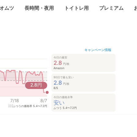
オムツ
長時間・夜用
トイトレ用
プレミアム
キャンペーン情報
今日の最安
2.8
円/枚
Amazon
90日で最も安い
2.8
円/枚
2.8
円
8/5
今日の価格水準
7/18
8/7
安い
ふつうの価格帯
5.4〜7.2円
ふつう 5.4〜7.2円