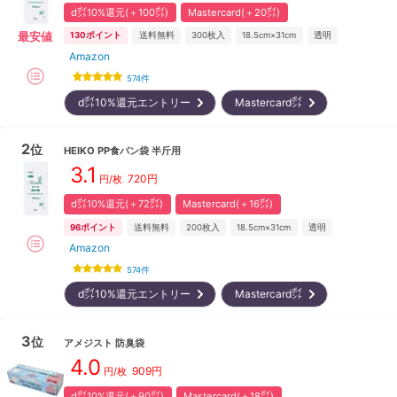
d㌽10%還元(＋100㌽)
Mastercard(＋20㌽)
最安値
130
ポイント
送料無料
300
枚入
18.5cm×31cm
透明
Amazon
574
件
d㌽10%還元エントリー
Mastercard㌽
2
位
HEIKO
PP食パン袋 半斤用
3.1
720
円
円/枚
d㌽10%還元(＋72㌽)
Mastercard(＋16㌽)
96
ポイント
送料無料
200
枚入
18.5cm×31cm
透明
Amazon
574
件
d㌽10%還元エントリー
Mastercard㌽
3
位
アメジスト
防臭袋
4.0
909
円
円/枚
d㌽10%還元(＋90㌽)
Mastercard(＋18㌽)