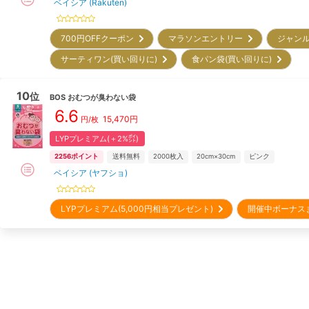
ベイシア (Rakuten)
700円OFFクーポン
マラソンエントリー
ジャンル
サーティワン(買い回りに)
食パン袋(買い回りに)
10
位
BOS
おむつが臭わない袋
6.6
15,470
円
円/枚
LYPプレミアム(＋2%㌽)
2256
ポイント
送料無料
2000
枚入
20cm×30cm
ピンク
ベイシア (ヤフショ)
LYPプレミアム(5,000円相当プレゼント)
開催中ボーナス