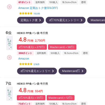
67
ポイント
送料無料
100
枚入
18.5cm×31cm
透明
Amazon 定期おトク便(5%OFF)
1151
件
定期おトク便
d㌽10%還元エントリー
Masterc
6
位
HEIKO
PP食パン袋 半斤用
4.8
2,750
円
円/枚
d㌽10%還元(＋275㌽)
Mastercard(＋56㌽)
359
ポイント
送料無料
500
枚入
18.5cm×31cm
透明
Amazon
574
件
d㌽10%還元エントリー
Mastercard㌽
7
位
HEIKO
PP食パン袋 半斤用
4.8
554
円
円/枚
d㌽10%還元(＋55㌽)
Mastercard(＋12㌽)
73
ポイント
送料無料
100
枚入
18.5cm×31cm
透明