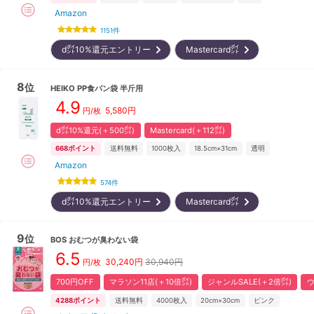
Amazon
1151
件
d㌽10%還元エントリー
Mastercard㌽
8
位
HEIKO
PP食パン袋 半斤用
4.9
5,580
円
円/枚
d㌽10%還元(＋500㌽)
Mastercard(＋112㌽)
668
ポイント
送料無料
1000
枚入
18.5cm×31cm
透明
Amazon
574
件
d㌽10%還元エントリー
Mastercard㌽
9
位
BOS
おむつが臭わない袋
6.5
30,240
円
30,940円
円/枚
700円OFF
マラソン11店(＋10倍㌽)
ジャンルSALE(＋2倍㌽)
ウ
4288
ポイント
送料無料
4000
枚入
20cm×30cm
ピンク