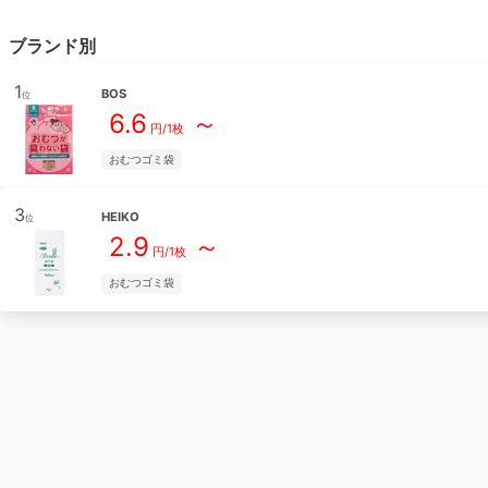
ブランド別
1
BOS
位
6.6
～
円/
1枚
おむつゴミ袋
3
HEIKO
位
2.9
～
円/
1枚
おむつゴミ袋