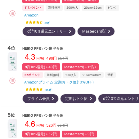
117
ポイント
送料無料
200
枚入
20cm×32cm
ピンク
Amazon
59
件
d㌽10%還元エントリー
Mastercard㌽
4
位
HEIKO
PP食パン袋 半斤用
4.3
499
円
554円
円/枚
d㌽10%還元(＋49㌽)
Mastercard(＋12㌽)
67
ポイント
送料無料
100
枚入
18.5cm×31cm
透明
Amazonプライム 定期おトク便(10%OFF)
1151
件
プライム会員
定期おトク便
d㌽10%還元エント
5
位
HEIKO
PP食パン袋 半斤用
4.6
526
円
554円
円/枚
d㌽10%還元(＋52㌽)
Mastercard(＋9㌽)