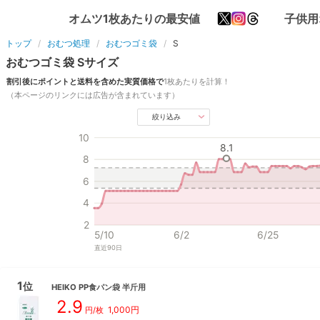
オムツ1枚あたりの最安値
子供用
トップ
おむつ処理
おむつゴミ袋
S
おむつゴミ袋
S
サイズ
割引後にポイントと送料を含めた実質価格で
1枚
あたりを計算！
（本ページのリンクには広告が含まれています）
絞り込み
10
8.1
8
6
4
2
5/10
6/2
6/25
直近
90
日
1
位
HEIKO
PP食パン袋 半斤用
2.9
1,000
円
円/枚