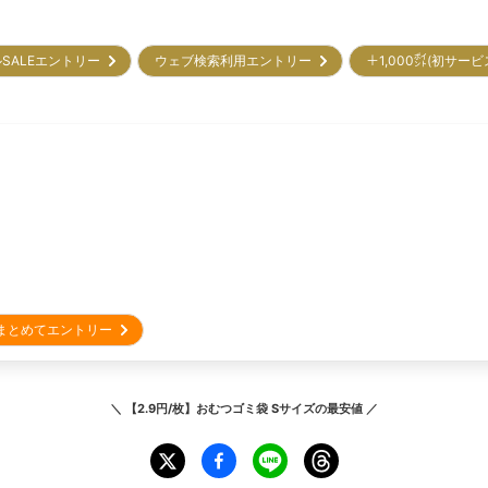
SALEエントリー
ウェブ検索利用エントリー
＋1,000㌽(初サー
まとめてエントリー
＼
【2.9円/枚】おむつゴミ袋 Sサイズ
の最安値 ／