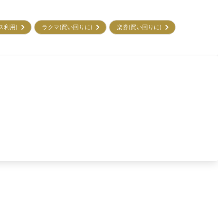
ビス利用)
ラクマ(買い回りに)
楽券(買い回りに)