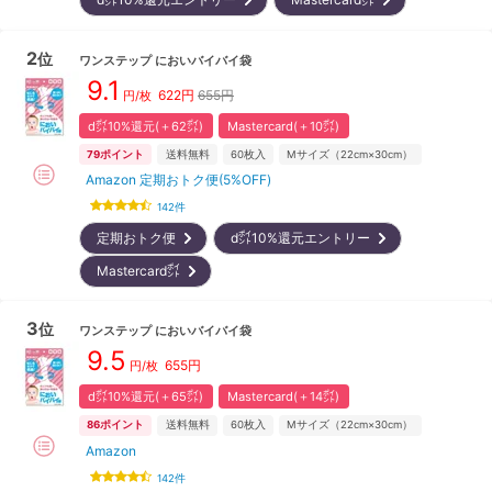
2
位
ワンステップ
においバイバイ袋
9.1
622
円
655円
円/
枚
d㌽10%還元(＋62㌽)
Mastercard(＋10㌽)
79
ポイント
送料無料
60
枚入
Mサイズ（22cm×30cm）
Amazon 定期おトク便(5%OFF)
142
件
定期おトク便
d㌽10%還元エントリー
Mastercard㌽
3
位
ワンステップ
においバイバイ袋
9.5
655
円
円/
枚
d㌽10%還元(＋65㌽)
Mastercard(＋14㌽)
86
ポイント
送料無料
60
枚入
Mサイズ（22cm×30cm）
Amazon
142
件