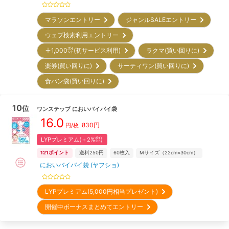
マラソンエントリー
ジャンルSALEエントリー
ウェブ検索利用エントリー
＋1,000㌽(初サービス利用)
ラクマ(買い回りに)
楽券(買い回りに)
サーティワン(買い回りに)
食パン袋(買い回りに)
10
位
ワンステップ
においバイバイ袋
16.0
830
円
円/
枚
LYPプレミアム(＋2%㌽)
121
ポイント
送料250円
60
枚入
Mサイズ（22cm×30cm）
においバイバイ袋 (ヤフショ)
LYPプレミアム(5,000円相当プレゼント)
開催中ボーナスまとめてエントリー