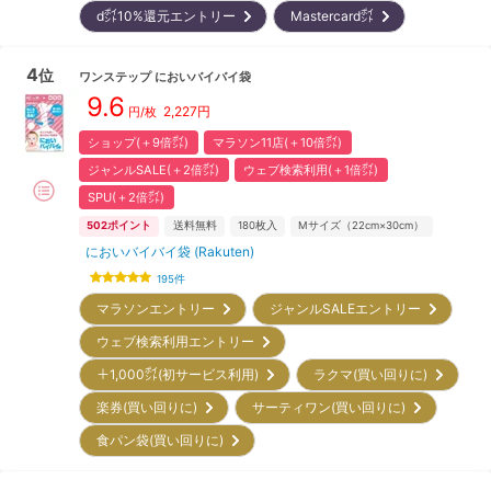
d㌽10%還元エントリー
Mastercard㌽
4
位
ワンステップ
においバイバイ袋
9.6
2,227
円
円/
枚
ショップ(＋9倍㌽)
マラソン11店(＋10倍㌽)
ジャンルSALE(＋2倍㌽)
ウェブ検索利用(＋1倍㌽)
SPU(＋2倍㌽)
502
ポイント
送料無料
180
枚入
Mサイズ（22cm×30cm）
においバイバイ袋 (Rakuten)
195
件
マラソンエントリー
ジャンルSALEエントリー
ウェブ検索利用エントリー
＋1,000㌽(初サービス利用)
ラクマ(買い回りに)
楽券(買い回りに)
サーティワン(買い回りに)
食パン袋(買い回りに)