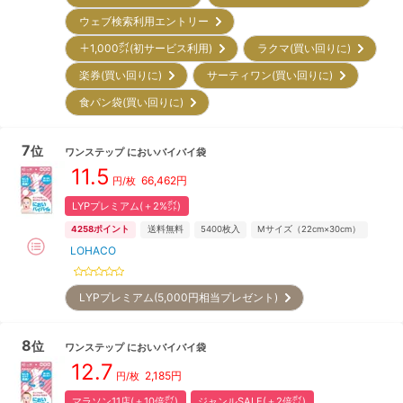
ウェブ検索利用エントリー
＋1,000㌽(初サービス利用)
ラクマ(買い回りに)
楽券(買い回りに)
サーティワン(買い回りに)
食パン袋(買い回りに)
7
位
ワンステップ
においバイバイ袋
11.5
66,462
円
円/
枚
LYPプレミアム(＋2%㌽)
4258
ポイント
送料無料
5400
枚入
Mサイズ（22cm×30cm）
LOHACO
LYPプレミアム(5,000円相当プレゼント)
8
位
ワンステップ
においバイバイ袋
12.7
2,185
円
円/
枚
マラソン11店(＋10倍㌽)
ジャンルSALE(＋2倍㌽)