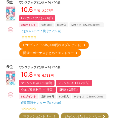
5
位
ワンステップ
においバイバイ袋
10.6
2,227
円
円/
枚
LYPプレミアム(＋2%㌽)
323
ポイント
送料無料
180
枚入
Mサイズ（22cm×30cm）
においバイバイ袋 (ヤフショ)
LYPプレミアム(5,000円相当プレゼント)
開催中ボーナスまとめてエントリー
6
位
ワンステップ
においバイバイ袋
10.8
6,738
円
円/
枚
マラソン11店(＋10倍㌽)
ジャンルSALE(＋2倍㌽)
ウェブ検索利用(＋1倍㌽)
SPU(＋2倍㌽)
982
ポイント
送料698円
600
枚入
Mサイズ（22cm×30cm）
姫路流通センター (Rakuten)
マラソンエントリー
ジャンルSALEエントリー