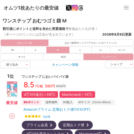
オムツ1枚あたりの最安値
ワンステップ おむつゴミ袋 M
割引後にポイントと送料を含めた実質価格で
単価あたりを計算！
（本ページのリンクには広告が含まれています）
2026年8月6日
更新
おむつゴミ袋
おむつ処理ポットスペアカセット(カートリッジ)
SS
S
M
L
LL
ロング
すべて
BOS
ワンステップ
キャンペーン情報
ショップ
絞り込み
1
位
ワンステップ
においバイバイ袋
8.5
590
円
655円
円/
枚
d㌽10%還元(＋59㌽)
Mastercard(＋14㌽)
最安値
80
ポイント
送料無料
60
枚入
Mサイズ（22cm×30cm）
Amazonプライム 定期おトク便(10%OFF)
142
件
プライム会員
定期おトク便
d㌽10%還元エントリー
Mastercard㌽