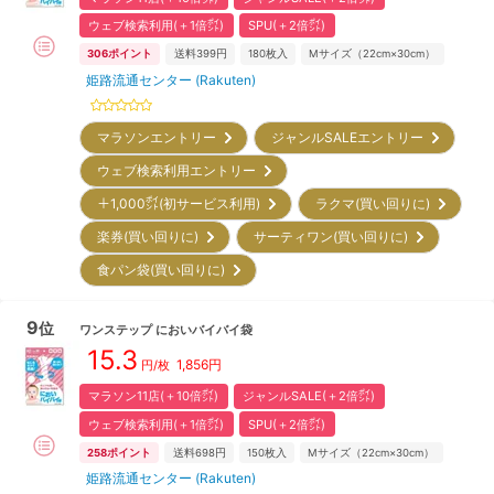
ウェブ検索利用(＋1倍㌽)
SPU(＋2倍㌽)
306
ポイント
送料399円
180
枚入
Mサイズ（22cm×30cm）
姫路流通センター (Rakuten)
マラソンエントリー
ジャンルSALEエントリー
ウェブ検索利用エントリー
＋1,000㌽(初サービス利用)
ラクマ(買い回りに)
楽券(買い回りに)
サーティワン(買い回りに)
食パン袋(買い回りに)
9
位
ワンステップ
においバイバイ袋
15.3
1,856
円
円/
枚
マラソン11店(＋10倍㌽)
ジャンルSALE(＋2倍㌽)
ウェブ検索利用(＋1倍㌽)
SPU(＋2倍㌽)
258
ポイント
送料698円
150
枚入
Mサイズ（22cm×30cm）
姫路流通センター (Rakuten)