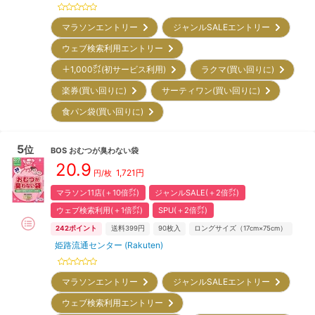
マラソンエントリー
ジャンルSALEエントリー
ウェブ検索利用エントリー
＋1,000㌽(初サービス利用)
ラクマ(買い回りに)
楽券(買い回りに)
サーティワン(買い回りに)
食パン袋(買い回りに)
5
位
BOS
おむつが臭わない袋
20.9
1,721
円
円/
枚
マラソン11店(＋10倍㌽)
ジャンルSALE(＋2倍㌽)
ウェブ検索利用(＋1倍㌽)
SPU(＋2倍㌽)
242
ポイント
送料399円
90
枚入
ロングサイズ（17cm×75cm）
姫路流通センター (Rakuten)
マラソンエントリー
ジャンルSALEエントリー
ウェブ検索利用エントリー