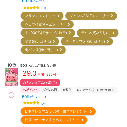
BOS (Rakuten)
16
件
マラソンエントリー
ジャンルSALEエントリー
ウェブ検索利用エントリー
＋1,000㌽(初サービス利用)
ラクマ(買い回りに)
楽券(買い回りに)
サーティワン(買い回りに)
食パン袋(買い回りに)
10
位
BOS
おむつが臭わない袋
29.0
659
円
円/
枚
LYPプレミアム(＋2%㌽)
40
ポイント
送料250円
30
枚入
ロングサイズ（17cm×75cm）
BOS (ヤフショ)
10
件
LYPプレミアム(5,000円相当プレゼント)
開催中ボーナスまとめてエントリー