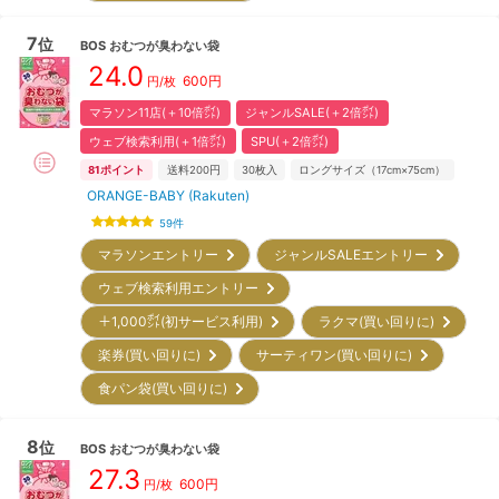
7
位
BOS
おむつが臭わない袋
24.0
600
円
円/
枚
マラソン11店(＋10倍㌽)
ジャンルSALE(＋2倍㌽)
ウェブ検索利用(＋1倍㌽)
SPU(＋2倍㌽)
81
ポイント
送料200円
30
枚入
ロングサイズ（17cm×75cm）
ORANGE-BABY (Rakuten)
59
件
マラソンエントリー
ジャンルSALEエントリー
ウェブ検索利用エントリー
＋1,000㌽(初サービス利用)
ラクマ(買い回りに)
楽券(買い回りに)
サーティワン(買い回りに)
食パン袋(買い回りに)
8
位
BOS
おむつが臭わない袋
27.3
600
円
円/
枚