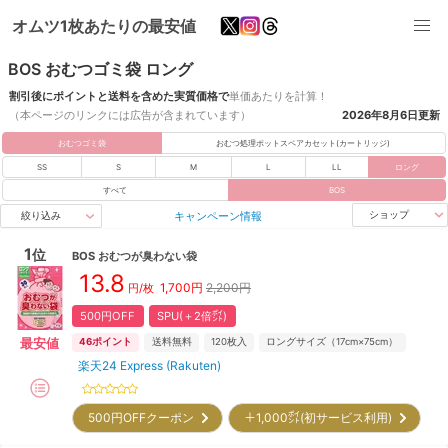
オムツ1枚あたりの最安値
BOS おむつゴミ袋 ロング
割引後にポイントと送料を含めた実質価格で
単価あたりを計算！
（本ページのリンクには広告が含まれています）
2026年8月6日
更新
おむつゴミ袋
おむつ処理ポットスペアカセット(カートリッジ)
SS
S
M
L
LL
ロング
すべて
BOS
キャンペーン情報
ショップ
絞り込み
1
位
BOS
おむつが臭わない袋
13.8
1,700
円
2,200円
円/
枚
500円OFF
SPU(＋2倍㌽)
最安値
46
ポイント
送料無料
120
枚入
ロングサイズ（17cm×75cm）
楽天24 Express (Rakuten)
500円OFFクーポン
＋1,000㌽(初サービス利用)