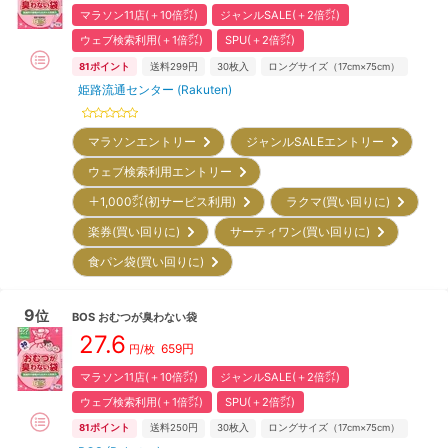
マラソン11店(＋10倍㌽)
ジャンルSALE(＋2倍㌽)
ウェブ検索利用(＋1倍㌽)
SPU(＋2倍㌽)
81
ポイント
送料299円
30
枚入
ロングサイズ（17cm×75cm）
姫路流通センター (Rakuten)
マラソンエントリー
ジャンルSALEエントリー
ウェブ検索利用エントリー
＋1,000㌽(初サービス利用)
ラクマ(買い回りに)
楽券(買い回りに)
サーティワン(買い回りに)
食パン袋(買い回りに)
9
位
BOS
おむつが臭わない袋
27.6
659
円
円/
枚
マラソン11店(＋10倍㌽)
ジャンルSALE(＋2倍㌽)
ウェブ検索利用(＋1倍㌽)
SPU(＋2倍㌽)
81
ポイント
送料250円
30
枚入
ロングサイズ（17cm×75cm）