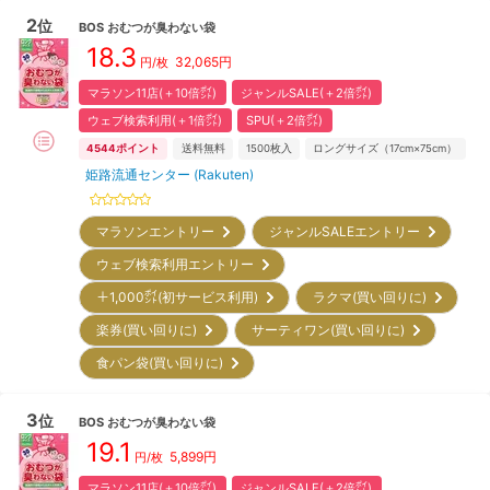
2
位
BOS
おむつが臭わない袋
18.3
32,065
円
円/
枚
マラソン11店(＋10倍㌽)
ジャンルSALE(＋2倍㌽)
ウェブ検索利用(＋1倍㌽)
SPU(＋2倍㌽)
4544
ポイント
送料無料
1500
枚入
ロングサイズ（17cm×75cm）
姫路流通センター (Rakuten)
マラソンエントリー
ジャンルSALEエントリー
ウェブ検索利用エントリー
＋1,000㌽(初サービス利用)
ラクマ(買い回りに)
楽券(買い回りに)
サーティワン(買い回りに)
食パン袋(買い回りに)
3
位
BOS
おむつが臭わない袋
19.1
5,899
円
円/
枚
マラソン11店(＋10倍㌽)
ジャンルSALE(＋2倍㌽)