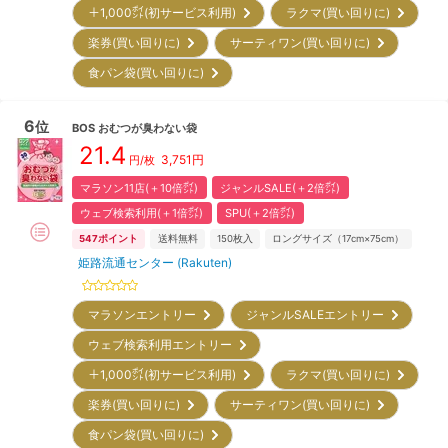
＋1,000㌽(初サービス利用)
ラクマ(買い回りに)
楽券(買い回りに)
サーティワン(買い回りに)
食パン袋(買い回りに)
6
位
BOS
おむつが臭わない袋
21.4
3,751
円
円/
枚
マラソン11店(＋10倍㌽)
ジャンルSALE(＋2倍㌽)
ウェブ検索利用(＋1倍㌽)
SPU(＋2倍㌽)
547
ポイント
送料無料
150
枚入
ロングサイズ（17cm×75cm）
姫路流通センター (Rakuten)
マラソンエントリー
ジャンルSALEエントリー
ウェブ検索利用エントリー
＋1,000㌽(初サービス利用)
ラクマ(買い回りに)
楽券(買い回りに)
サーティワン(買い回りに)
食パン袋(買い回りに)