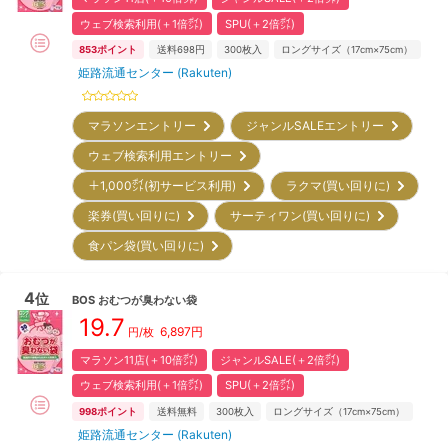
ウェブ検索利用(＋1倍㌽)
SPU(＋2倍㌽)
853
ポイント
送料698円
300
枚入
ロングサイズ（17cm×75cm）
姫路流通センター (Rakuten)
マラソンエントリー
ジャンルSALEエントリー
ウェブ検索利用エントリー
＋1,000㌽(初サービス利用)
ラクマ(買い回りに)
楽券(買い回りに)
サーティワン(買い回りに)
食パン袋(買い回りに)
4
位
BOS
おむつが臭わない袋
19.7
6,897
円
円/
枚
マラソン11店(＋10倍㌽)
ジャンルSALE(＋2倍㌽)
ウェブ検索利用(＋1倍㌽)
SPU(＋2倍㌽)
998
ポイント
送料無料
300
枚入
ロングサイズ（17cm×75cm）
姫路流通センター (Rakuten)