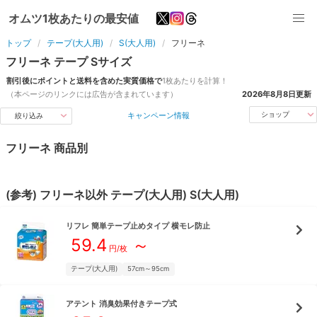
オムツ1枚あたりの最安値
トップ
テープ(大人用)
S(大人用)
フリーネ
フリーネ
テープ
S
サイズ
割引後にポイントと送料を含めた実質価格で
1枚あたりを計算！
（本ページのリンクには広告が含まれています）
2026年8月8日
更新
キャンペーン情報
ショップ
絞り込み
フリーネ
商品別
(参考)
フリーネ
以外
テープ(大人用)
S(大人用)
リフレ
簡単テープ止めタイプ 横モレ防止
59.4
～
円/枚
テープ(大人用)
57cm～95cm
アテント
消臭効果付きテープ式