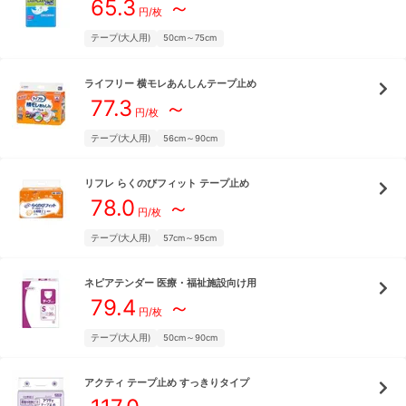
65.3
～
円/枚
テープ(大人用)
50cm～75cm
ライフリー
横モレあんしんテープ止め
77.3
～
円/枚
テープ(大人用)
56cm～90cm
リフレ
らくのびフィット テープ止め
78.0
～
円/枚
テープ(大人用)
57cm～95cm
ネピアテンダー
医療・福祉施設向け用
79.4
～
円/枚
テープ(大人用)
50cm～90cm
アクティ
テープ止め すっきりタイプ