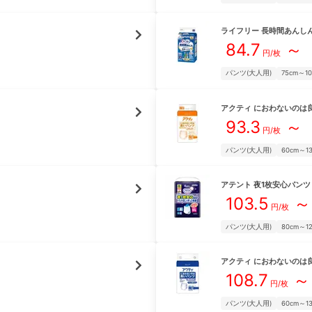
ライフリー
長時間あんし
84.7
～
円/枚
パンツ(大人用)
75cm～1
アクティ
におわないのは
93.3
～
円/枚
パンツ(大人用)
60cm～1
アテント
夜1枚安心パンツ
103.5
～
円/枚
パンツ(大人用)
80cm～1
アクティ
におわないのは
108.7
～
円/枚
パンツ(大人用)
60cm～1