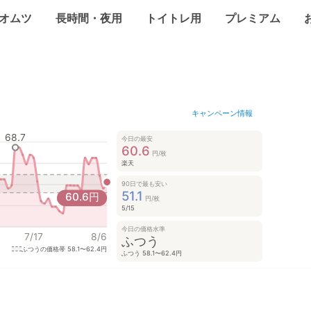
オムツ
長時間・夜用
トイトレ用
プレミアム
キャンペーン情報
68.7
今日の最安
60.6
円/枚
楽天
90日で最も安い
51.1
60.6
円
円/枚
5/15
今日の価格水準
7/17
8/6
ふつう
ふつうの価格帯
58.1〜62.4円
ふつう 58.1〜62.4円