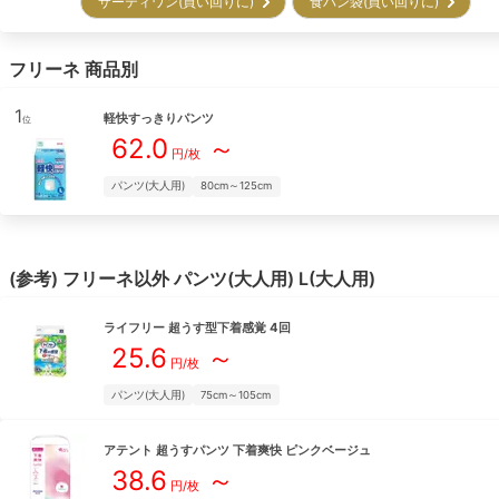
サーティワン(買い回りに)
食パン袋(買い回りに)
フリーネ
商品別
1
軽快すっきりパンツ
位
62.0
～
円/枚
パンツ(大人用)
80cm～125cm
(参考)
フリーネ
以外
パンツ(大人用)
L(大人用)
ライフリー
超うす型下着感覚 4回
25.6
～
円/枚
パンツ(大人用)
75cm～105cm
アテント
超うすパンツ 下着爽快 ピンクベージュ
38.6
～
円/枚