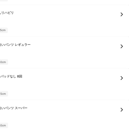
んリハビリ
05cm
良いパンツ レギュラー
30cm
 パッドなし 8回
25cm
良いパンツ スーパー
30cm