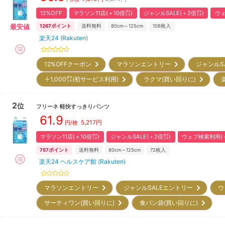
12%OFF
マラソン11店(＋10倍㌽)
ジャンルSALE(＋2倍㌽)
ウェ
最安値
1267
ポイント
送料無料
80cm～125cm
108
枚入
楽天24 (Rakuten)
12%OFFクーポン
マラソンエントリー
ジャンルS
＋1,000㌽(初サービス利用)
ラクマ(買い回りに)
2
位
フリーネ
軽快すっきりパンツ
61.9
5,217
円
円/枚
マラソン11店(＋10倍㌽)
ジャンルSALE(＋2倍㌽)
ウェブ検索利用(＋
757
ポイント
送料無料
80cm～125cm
72
枚入
楽天24 ヘルスケア館 (Rakuten)
マラソンエントリー
ジャンルSALEエントリー
ウ
サーティワン(買い回りに)
食パン袋(買い回りに)