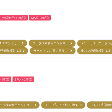
ブ検索利用(＋1倍㌽)
SPU(＋2倍㌽)
ALEエントリー
ウェブ検索利用エントリー
＋100円OFFクーポン
楽券(買い回りに)
サーティワン(買い回りに)
食パン袋(買い回りに
1倍㌽)
SPU(＋2倍㌽)
ェブ検索利用エントリー
＋10倍㌽(ママ割 初登録)
＋1,000㌽(