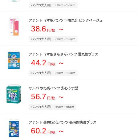
パンツ(大人用)
80cm～125cm
アテント
うす型パンツ 下着気分 ピンクベージュ
38.6
～
円/枚
パンツ(大人用)
80cm～125cm
アテント
うす型さらさらパンツ 通気性プラス
44.2
～
円/枚
パンツ(大人用)
80cm～125cm
サルバ
やわ楽パンツ 安心うす型
56.7
～
円/枚
パンツ(大人用)
60cm～95cm
アテント
昼1枚安心パンツ 長時間快適プラス
60.2
～
円/枚