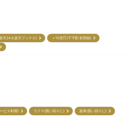
(楽天24＆楽天ブックス)
＋10倍㌽(ママ割 初登録)
)
初サービス利用)
ラクマ(買い回りに)
楽券(買い回りに)