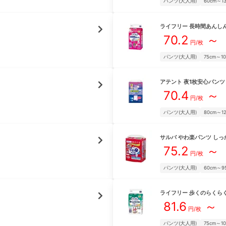
パンツ(大人用)
60cm～1
ライフリー
長時間あんし
70.2
～
円/枚
パンツ(大人用)
75cm～1
アテント
夜1枚安心パンツ
70.4
～
円/枚
パンツ(大人用)
80cm～1
サルバ
やわ楽パンツ しっ
75.2
～
円/枚
パンツ(大人用)
60cm～9
ライフリー
歩くのらくらく
81.6
～
円/枚
パンツ(大人用)
75cm～1