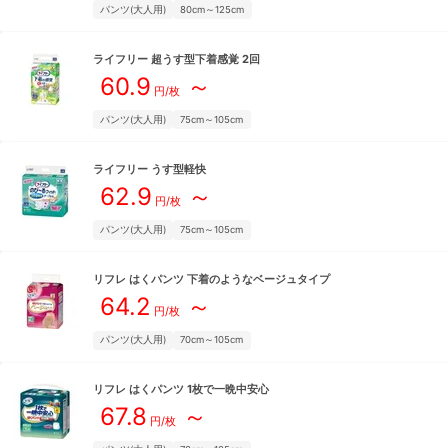
パンツ(大人用)
80cm～125cm
ライフリー
超うす型下着感覚 2回
60.9
～
円/枚
パンツ(大人用)
75cm～105cm
ライフリー
うす型軽快
62.9
～
円/枚
パンツ(大人用)
75cm～105cm
リフレ
はくパンツ 下着のようなベージュタイプ
64.2
～
円/枚
パンツ(大人用)
70cm～105cm
リフレ
はくパンツ 1枚で一晩中安心
67.8
～
円/枚