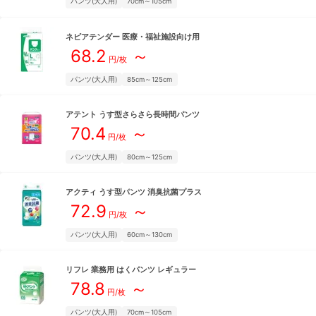
パンツ(大人用)
70cm～105cm
ネピアテンダー
医療・福祉施設向け用
68.2
～
円/枚
パンツ(大人用)
85cm～125cm
アテント
うす型さらさら長時間パンツ
70.4
～
円/枚
パンツ(大人用)
80cm～125cm
アクティ
うす型パンツ 消臭抗菌プラス
72.9
～
円/枚
パンツ(大人用)
60cm～130cm
リフレ
業務用 はくパンツ レギュラー
78.8
～
円/枚
パンツ(大人用)
70cm～105cm