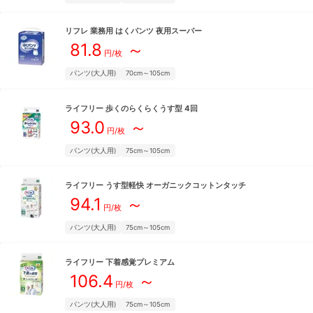
リフレ
業務用 はくパンツ 夜用スーパー
81.8
～
円/枚
パンツ(大人用)
70cm～105cm
ライフリー
歩くのらくらくうす型 4回
93.0
～
円/枚
パンツ(大人用)
75cm～105cm
ライフリー
うす型軽快 オーガニックコットンタッチ
94.1
～
円/枚
パンツ(大人用)
75cm～105cm
ライフリー
下着感覚プレミアム
106.4
～
円/枚
パンツ(大人用)
75cm～105cm