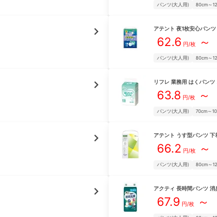
パンツ(大人用)
80cm～1
アテント
夜1枚安心パンツ
62.6
～
円/枚
パンツ(大人用)
80cm～1
リフレ
業務用 はくパンツ
63.8
～
円/枚
パンツ(大人用)
70cm～1
アテント
うす型パンツ 下
66.2
～
円/枚
パンツ(大人用)
80cm～1
アクティ
長時間パンツ 消
67.9
～
円/枚