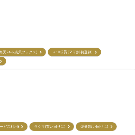
(楽天24＆楽天ブックス)
＋10倍㌽(ママ割 初登録)
)
初サービス利用)
ラクマ(買い回りに)
楽券(買い回りに)