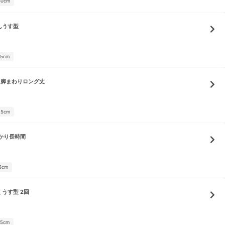
30cm
んうす型
05cm
 脚まわりロング丈
25cm
かり長時間
5cm
うす型 2回
05cm