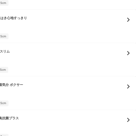
25cm
 はき心地すっきり
25cm
 スリム
05cm
着気分 ボクサー
25cm
臭抗菌プラス