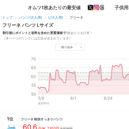
オムツ1枚あたりの最安値
子供用
トップ
パンツ(大人用)
L(大人用)
フリーネ
フリーネ
パンツ
L
サイズ
割引後にポイントと送料を含めた実質価格で
1枚あたりを計算！
（本ページのリンクには広告が含まれています）
絞り込み
70
65
60
55
50
5/9
6/1
6/24
直近
90
日
1
位
フリーネ
軽快すっきりパンツ
60.6
7,810
円
8,874円
円/枚