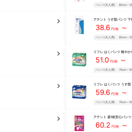
パンツ(大人用)
80cm～1
アテント
うす型パンツ 下
38.6
～
円/枚
パンツ(大人用)
80cm～1
リフレ
はくパンツ 軽やか
51.0
～
円/枚
パンツ(大人用)
70cm～1
リフレ
はくパンツ うす型
59.6
～
円/枚
パンツ(大人用)
70cm～1
アテント
昼1枚安心パンツ
60.2
～
円/枚