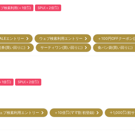
ブ検索利用(＋1倍㌽)
SPU(＋2倍㌽)
ALEエントリー
ウェブ検索利用エントリー
＋100円OFFクーポン
楽券(買い回りに)
サーティワン(買い回りに)
食パン袋(買い回りに
1倍㌽)
SPU(＋2倍㌽)
ェブ検索利用エントリー
＋10倍㌽(ママ割 初登録)
＋1,000㌽(