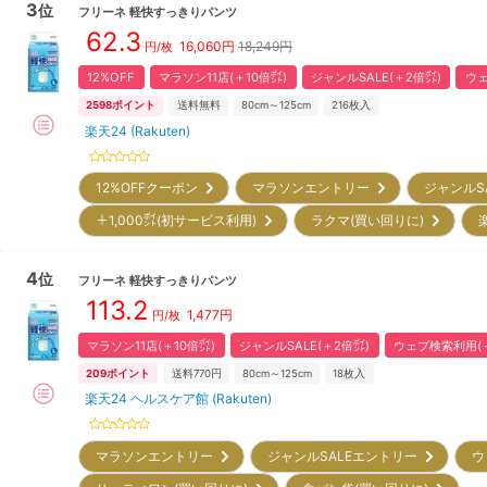
3
位
フリーネ
軽快すっきりパンツ
62.3
16,060
円
18,249円
円/枚
12%OFF
マラソン11店(＋10倍㌽)
ジャンルSALE(＋2倍㌽)
ウェ
2598
ポイント
送料無料
80cm～125cm
216
枚入
楽天24 (Rakuten)
12%OFFクーポン
マラソンエントリー
ジャンルS
＋1,000㌽(初サービス利用)
ラクマ(買い回りに)
4
位
フリーネ
軽快すっきりパンツ
113.2
1,477
円
円/枚
マラソン11店(＋10倍㌽)
ジャンルSALE(＋2倍㌽)
ウェブ検索利用(＋
209
ポイント
送料770円
80cm～125cm
18
枚入
楽天24 ヘルスケア館 (Rakuten)
マラソンエントリー
ジャンルSALEエントリー
ウ