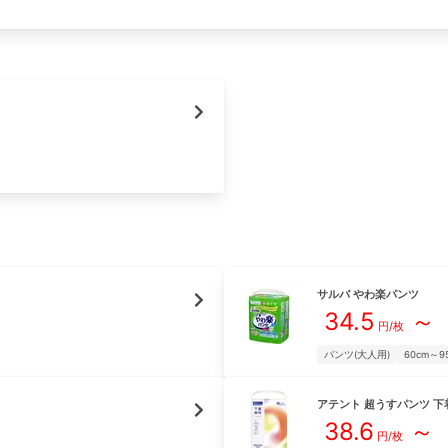
サルバ
やわ楽パンツ
34.5
～
円/枚
パンツ(大人用)
60cm～9
アテント
超うすパンツ 下
38.6
～
円/枚