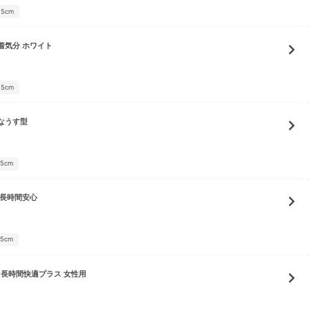
25cm
着気分 ホワイト
25cm
なうす型
05cm
 長時間安心
05cm
 長時間快適プラス 女性用