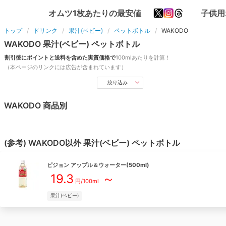
オムツ1枚あたりの最安値
子供用
トップ
ドリンク
果汁(ベビー)
ペットボトル
WAKODO
WAKODO
果汁(ベビー)
ペットボトル
割引後にポイントと送料を含めた実質価格で
100ml
あたりを計算！
（本ページのリンクには広告が含まれています）
絞り込み
WAKODO
商品別
(参考)
WAKODO
以外
果汁(ベビー)
ペットボトル
ピジョン
アップル＆ウォーター(500ml)
19.3
～
円/
100ml
果汁(ベビー)