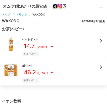
オムツ1枚あたりの最安値
トップ
ドリンク
WAKODO
WAKODO
2026年8月7日
更新
お茶(ベビー)
ペットボトル
14.7
～
円/
100ml
お茶(ベビー)
紙パック
46.2
～
円/
100ml
お茶(ベビー)
イオン飲料