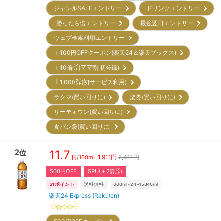
ジャンルSALEエントリー
ドリンクエントリー
勝ったら倍エントリー
最強翌日エントリー
ウェブ検索利用エントリー
＋100円OFFクーポン(楽天24＆楽天ブックス)
＋10倍㌽(ママ割 初登録)
＋1,000㌽(初サービス利用)
ラクマ(買い回りに)
楽券(買い回りに)
サーティワン(買い回りに)
食パン袋(買い回りに)
2
11.7
位
1,911
円
2,411円
円/
100ml
500円OFF
SPU(＋2倍㌽)
51
ポイント
送料無料
660ml×24=15840ml
楽天24 Express (Rakuten)