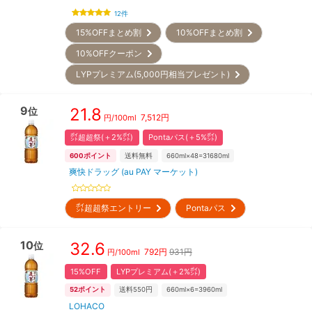
12
件
15%OFFまとめ割
10%OFFまとめ割
10%OFFクーポン
LYPプレミアム(5,000円相当プレゼント)
9
21.8
位
7,512
円
円/
100ml
㌽超超祭(＋2%㌽)
Pontaパス(＋5%㌽)
600
ポイント
送料無料
660ml×48=31680ml
爽快ドラッグ (au PAY マーケット)
㌽超超祭エントリー
Pontaパス
10
32.6
位
792
円
931円
円/
100ml
15%OFF
LYPプレミアム(＋2%㌽)
52
ポイント
送料550円
660ml×6=3960ml
LOHACO