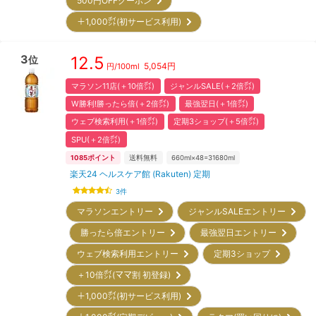
500円OFFクーポン
＋1,000㌽(初サービス利用)
3
12.5
位
5,054
円
円/
100ml
マラソン11店(＋10倍㌽)
ジャンルSALE(＋2倍㌽)
W勝利!勝ったら倍(＋2倍㌽)
最強翌日(＋1倍㌽)
ウェブ検索利用(＋1倍㌽)
定期3ショップ(＋5倍㌽)
SPU(＋2倍㌽)
1085
ポイント
送料無料
660ml×48=31680ml
楽天24 ヘルスケア館 (Rakuten) 定期
3
件
マラソンエントリー
ジャンルSALEエントリー
勝ったら倍エントリー
最強翌日エントリー
ウェブ検索利用エントリー
定期3ショップ
＋10倍㌽(ママ割 初登録)
＋1,000㌽(初サービス利用)