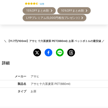
12
件
15%OFFまとめ割
10%OFFまとめ割
LYPプレミアム(5,000円相当プレゼント)
＼
【11.7円/100ml】アサヒ 十六茶麦茶 PET(660ml) お茶 ペットボトル
の最安値 ／
詳細
メーカー
アサヒ
製品名
アサヒ
十六茶麦茶 PET(660ml)
タイプ
お茶