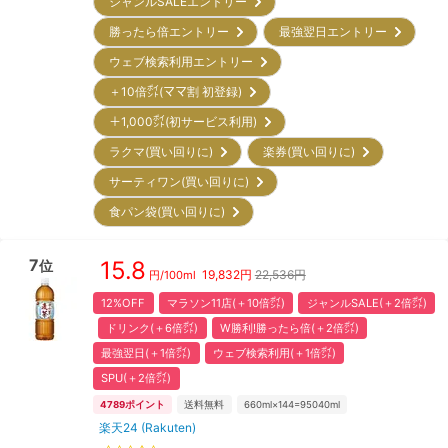
ジャンルSALEエントリー
勝ったら倍エントリー
最強翌日エントリー
ウェブ検索利用エントリー
＋10倍㌽(ママ割 初登録)
＋1,000㌽(初サービス利用)
ラクマ(買い回りに)
楽券(買い回りに)
サーティワン(買い回りに)
食パン袋(買い回りに)
7
15.8
位
19,832
円
22,536円
円/
100ml
12%OFF
マラソン11店(＋10倍㌽)
ジャンルSALE(＋2倍㌽)
ドリンク(＋6倍㌽)
W勝利!勝ったら倍(＋2倍㌽)
最強翌日(＋1倍㌽)
ウェブ検索利用(＋1倍㌽)
SPU(＋2倍㌽)
4789
ポイント
送料無料
660ml×144=95040ml
楽天24 (Rakuten)