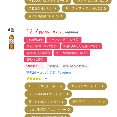
＋1,000㌽(定期デビュー)
ラクマ(買い回りに)
楽券(買い回りに)
サーティワン(買い回りに)
食パン袋(買い回りに)
4
12.7
位
9,732
円
11,232円
円/
100ml
1,500円OFF
マラソン11店(＋10倍㌽)
ジャンルSALE(＋2倍㌽)
W勝利!勝ったら倍(＋2倍㌽)
最強翌日(＋1倍㌽)
ウェブ検索利用(＋1倍㌽)
SPU(＋2倍㌽)
1663
ポイント
送料無料
660ml×96=63360ml
楽天24 ヘルスケア館 (Rakuten)
3
件
1,500円OFFクーポン
マラソンエントリー
ジャンルSALEエントリー
勝ったら倍エントリー
最強翌日エントリー
ウェブ検索利用エントリー