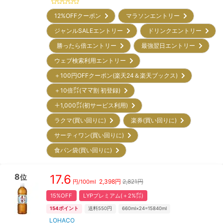
12%OFFクーポン
マラソンエントリー
ジャンルSALEエントリー
ドリンクエントリー
勝ったら倍エントリー
最強翌日エントリー
ウェブ検索利用エントリー
＋100円OFFクーポン(楽天24＆楽天ブックス)
＋10倍㌽(ママ割 初登録)
＋1,000㌽(初サービス利用)
ラクマ(買い回りに)
楽券(買い回りに)
サーティワン(買い回りに)
食パン袋(買い回りに)
8
17.6
位
2,398
円
2,821円
円/
100ml
15%OFF
LYPプレミアム(＋2%㌽)
154
ポイント
送料550円
660ml×24=15840ml
LOHACO