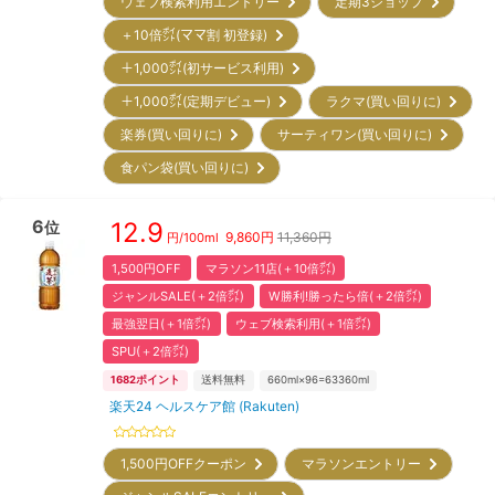
ウェブ検索利用エントリー
定期3ショップ
＋10倍㌽(ママ割 初登録)
＋1,000㌽(初サービス利用)
＋1,000㌽(定期デビュー)
ラクマ(買い回りに)
楽券(買い回りに)
サーティワン(買い回りに)
食パン袋(買い回りに)
6
12.9
位
9,860
円
11,360円
円/
100ml
1,500円OFF
マラソン11店(＋10倍㌽)
ジャンルSALE(＋2倍㌽)
W勝利!勝ったら倍(＋2倍㌽)
最強翌日(＋1倍㌽)
ウェブ検索利用(＋1倍㌽)
SPU(＋2倍㌽)
1682
ポイント
送料無料
660ml×96=63360ml
楽天24 ヘルスケア館 (Rakuten)
1,500円OFFクーポン
マラソンエントリー