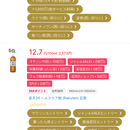
＋10倍㌽(ママ割 初登録)
＋1,000㌽(初サービス利用)
ラクマ(買い回りに)
楽券(買い回りに)
サーティワン(買い回りに)
食パン袋(買い回りに)
5
12.7
位
2,573
円
円/
100ml
マラソン11店(＋10倍㌽)
ジャンルSALE(＋2倍㌽)
W勝利!勝ったら倍(＋2倍㌽)
最強翌日(＋1倍㌽)
ウェブ検索利用(＋1倍㌽)
定期3ショップ(＋5倍㌽)
SPU(＋2倍㌽)
554
ポイント
送料無料
660ml×24=15840ml
楽天24 ヘルスケア館 (Rakuten) 定期
マラソンエントリー
ジャンルSALEエントリー
勝ったら倍エントリー
最強翌日エントリー