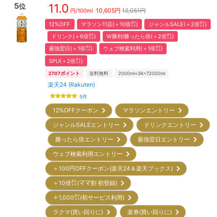
5
11.0
位
10,605
円
12,051円
円/
100ml
12%OFF
マラソン11店(＋10倍㌽)
ジャンルSALE(＋2倍㌽)
ドリンク(＋6倍㌽)
W勝利!勝ったら倍(＋2倍㌽)
最強翌日(＋1倍㌽)
ウェブ検索利用(＋1倍㌽)
SPU(＋2倍㌽)
2707
ポイント
送料無料
2000ml×36=72000ml
楽天24 (Rakuten)
5
件
12%OFFクーポン
マラソンエントリー
ジャンルSALEエントリー
ドリンクエントリー
勝ったら倍エントリー
最強翌日エントリー
ウェブ検索利用エントリー
＋100円OFFクーポン(楽天24＆楽天ブックス)
＋10倍㌽(ママ割 初登録)
＋1,000㌽(初サービス利用)
ラクマ(買い回りに)
楽券(買い回りに)