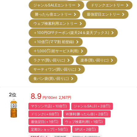
ジャンルSALEエントリー
ドリンクエントリー
勝ったら倍エントリー
最強翌日エントリー
ウェブ検索利用エントリー
＋100円OFFクーポン(楽天24＆楽天ブックス)
＋10倍㌽(ママ割 初登録)
＋1,000㌽(初サービス利用)
ラクマ(買い回りに)
楽券(買い回りに)
サーティワン(買い回りに)
食パン袋(買い回りに)
2
8.9
位
2,167
円
円/
100ml
マラソン11店(＋10倍㌽)
ジャンルSALE(＋2倍㌽)
ドリンク(＋6倍㌽)
W勝利!勝ったら倍(＋2倍㌽)
最強翌日(＋1倍㌽)
ウェブ検索利用(＋1倍㌽)
定期3ショップ(＋5倍㌽)
SPU(＋2倍㌽)