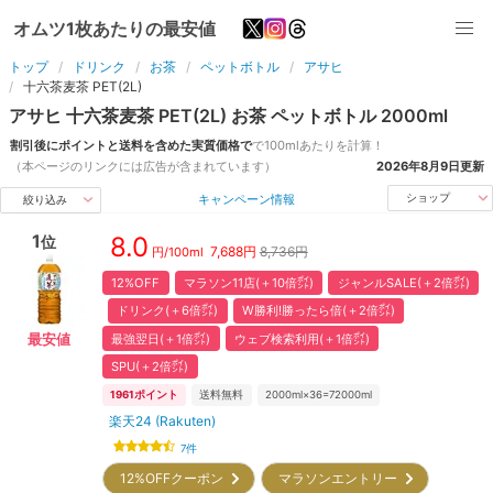
オムツ1枚あたりの最安値
トップ
ドリンク
お茶
ペットボトル
アサヒ
十六茶麦茶 PET(2L)
アサヒ
十六茶麦茶 PET(2L)
お茶
ペットボトル
2000
ml
割引後にポイントと送料を含めた実質価格で
で
100ml
あたりを計算！
（本ページのリンクには広告が含まれています）
2026年8月9日
更新
キャンペーン情報
ショップ
絞り込み
1
8.0
位
7,688
円
8,736円
円/
100ml
12%OFF
マラソン11店(＋10倍㌽)
ジャンルSALE(＋2倍㌽)
ドリンク(＋6倍㌽)
W勝利!勝ったら倍(＋2倍㌽)
最強翌日(＋1倍㌽)
ウェブ検索利用(＋1倍㌽)
最安値
SPU(＋2倍㌽)
1961
ポイント
送料無料
2000ml×36=72000ml
楽天24 (Rakuten)
7
件
12%OFFクーポン
マラソンエントリー