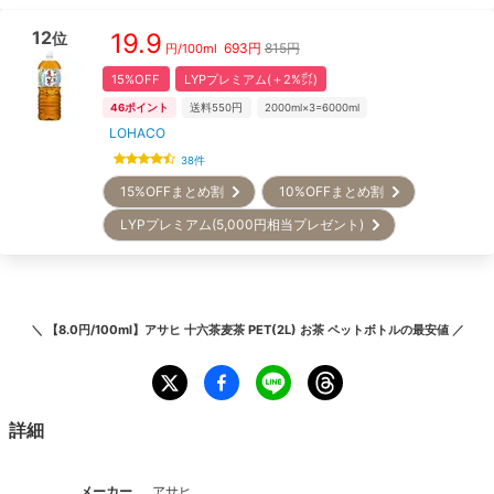
12
19.9
位
693
円
815円
円/
100ml
15%OFF
LYPプレミアム(＋2%㌽)
46
ポイント
送料550円
2000ml×3=6000ml
LOHACO
38
件
15%OFFまとめ割
10%OFFまとめ割
LYPプレミアム(5,000円相当プレゼント)
＼
【8.0円/100ml】アサヒ 十六茶麦茶 PET(2L) お茶 ペットボトル
の最安値 ／
詳細
メーカー
アサヒ