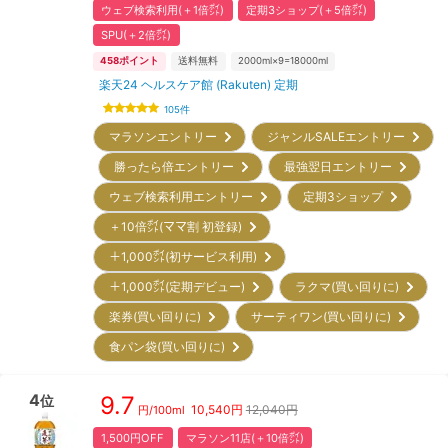
ウェブ検索利用(＋1倍㌽)
定期3ショップ(＋5倍㌽)
SPU(＋2倍㌽)
458
ポイント
送料無料
2000ml×9=18000ml
楽天24 ヘルスケア館 (Rakuten) 定期
105
件
マラソンエントリー
ジャンルSALEエントリー
勝ったら倍エントリー
最強翌日エントリー
ウェブ検索利用エントリー
定期3ショップ
＋10倍㌽(ママ割 初登録)
＋1,000㌽(初サービス利用)
＋1,000㌽(定期デビュー)
ラクマ(買い回りに)
楽券(買い回りに)
サーティワン(買い回りに)
食パン袋(買い回りに)
4
9.7
位
10,540
円
12,040円
円/
100ml
1,500円OFF
マラソン11店(＋10倍㌽)