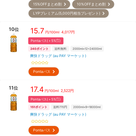
15%OFFまとめ割
10%OFFまとめ割
LYPプレミアム(5,000円相当プレゼント)
10
15.7
位
4,017
円
円/
100ml
Pontaパス(＋5%㌽)
240
ポイント
送料無料
2000ml×12=24000ml
爽快ドラッグ (au PAY マーケット)
Pontaパス
11
17.4
位
2,522
円
円/
100ml
Pontaパス(＋5%㌽)
151
ポイント
送料770円
2000ml×9=18000ml
爽快ドラッグ (au PAY マーケット)
Pontaパス