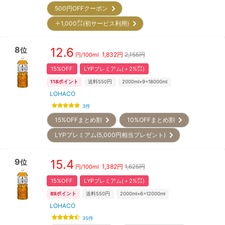
500円OFFクーポン
＋1,000㌽(初サービス利用)
8
12.6
位
1,832
円
2,155円
円/
100ml
15%OFF
LYPプレミアム(＋2%㌽)
118
ポイント
送料550円
2000ml×9=18000ml
LOHACO
3
件
15%OFFまとめ割
10%OFFまとめ割
LYPプレミアム(5,000円相当プレゼント)
9
15.4
位
1,382
円
1,625円
円/
100ml
15%OFF
LYPプレミアム(＋2%㌽)
89
ポイント
送料550円
2000ml×6=12000ml
LOHACO
35
件