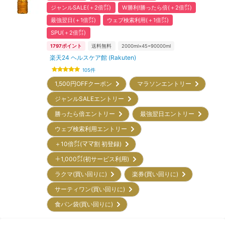
ジャンルSALE(＋2倍㌽)
W勝利!勝ったら倍(＋2倍㌽)
最強翌日(＋1倍㌽)
ウェブ検索利用(＋1倍㌽)
SPU(＋2倍㌽)
1797
ポイント
送料無料
2000ml×45=90000ml
楽天24 ヘルスケア館 (Rakuten)
105
件
1,500円OFFクーポン
マラソンエントリー
ジャンルSALEエントリー
勝ったら倍エントリー
最強翌日エントリー
ウェブ検索利用エントリー
＋10倍㌽(ママ割 初登録)
＋1,000㌽(初サービス利用)
ラクマ(買い回りに)
楽券(買い回りに)
サーティワン(買い回りに)
食パン袋(買い回りに)