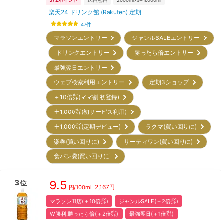
572
ポイント
送料無料
2000ml×9=18000ml
楽天24 ドリンク館 (Rakuten) 定期
47
件
マラソンエントリー
ジャンルSALEエントリー
ドリンクエントリー
勝ったら倍エントリー
最強翌日エントリー
ウェブ検索利用エントリー
定期3ショップ
＋10倍㌽(ママ割 初登録)
＋1,000㌽(初サービス利用)
＋1,000㌽(定期デビュー)
ラクマ(買い回りに)
楽券(買い回りに)
サーティワン(買い回りに)
食パン袋(買い回りに)
3
9.5
位
2,167
円
円/
100ml
マラソン11店(＋10倍㌽)
ジャンルSALE(＋2倍㌽)
W勝利!勝ったら倍(＋2倍㌽)
最強翌日(＋1倍㌽)