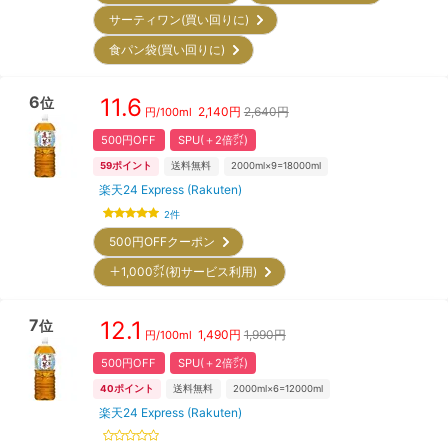
サーティワン(買い回りに)
食パン袋(買い回りに)
6
11.6
位
2,140
円
2,640円
円/
100ml
500円OFF
SPU(＋2倍㌽)
59
ポイント
送料無料
2000ml×9=18000ml
楽天24 Express (Rakuten)
2
件
500円OFFクーポン
＋1,000㌽(初サービス利用)
7
12.1
位
1,490
円
1,990円
円/
100ml
500円OFF
SPU(＋2倍㌽)
40
ポイント
送料無料
2000ml×6=12000ml
楽天24 Express (Rakuten)