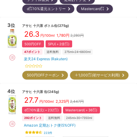
d㌽10%還元エントリー
Mastercard㌽
3
位
アサヒ
十六茶 ボトル缶(275g)
26.3
1,780
円
2,280円
円/100ml
500円OFF
SPU(＋2倍㌽)
47
ポイント
送料無料
275ml×24=6600ml
楽天24 Express (Rakuten)
500円OFFクーポン
＋1,000㌽(初サービス利用)
4
位
アサヒ
十六茶 缶(245g)
27.7
2,325
円
2,447円
円/100ml
d㌽10%還元(＋232㌽)
Mastercard(＋36㌽)
292
ポイント
送料無料
245ml×30=7350ml
Amazon 定期おトク便(5%OFF)
223
件