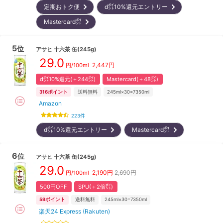
定期おトク便
d㌽10%還元エントリー
Mastercard㌽
5
位
アサヒ
十六茶 缶(245g)
29.0
2,447
円
円/100ml
d㌽10%還元(＋244㌽)
Mastercard(＋48㌽)
316
ポイント
送料無料
245ml×30=7350ml
Amazon
223
件
d㌽10%還元エントリー
Mastercard㌽
6
位
アサヒ
十六茶 缶(245g)
29.0
2,190
円
2,690円
円/100ml
500円OFF
SPU(＋2倍㌽)
59
ポイント
送料無料
245ml×30=7350ml
楽天24 Express (Rakuten)