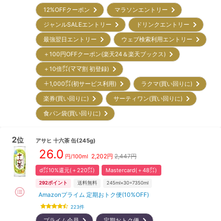
12%OFFクーポン
マラソンエントリー
ジャンルSALEエントリー
ドリンクエントリー
最強翌日エントリー
ウェブ検索利用エントリー
＋100円OFFクーポン(楽天24＆楽天ブックス)
＋10倍㌽(ママ割 初登録)
＋1,000㌽(初サービス利用)
ラクマ(買い回りに)
楽券(買い回りに)
サーティワン(買い回りに)
食パン袋(買い回りに)
2
位
アサヒ
十六茶 缶(245g)
26.0
2,202
円
2,447円
円/100ml
d㌽10%還元(＋220㌽)
Mastercard(＋48㌽)
292
ポイント
送料無料
245ml×30=7350ml
Amazonプライム 定期おトク便(10%OFF)
223
件
プライム会員
定期おトク便