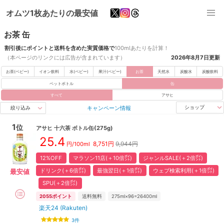
オムツ1枚あたりの最安値
お茶 缶
割引後にポイントと送料を含めた実質価格で
100mlあたりを計算！
（本ページのリンクには広告が含まれています）
2026年8月7日
更新
お茶(ベビー)
イオン飲料
水(ベビー)
果汁(ベビー)
お茶
天然水
炭酸水
炭酸飲料
ペットボトル
缶
すべて
アサヒ
キャンペーン情報
ショップ
絞り込み
1
位
アサヒ
十六茶 ボトル缶(275g)
25.4
8,751
円
9,944円
円/100ml
12%OFF
マラソン11店(＋10倍㌽)
ジャンルSALE(＋2倍㌽)
ドリンク(＋6倍㌽)
最強翌日(＋1倍㌽)
ウェブ検索利用(＋1倍㌽)
最安値
SPU(＋2倍㌽)
2055
ポイント
送料無料
275ml×96=26400ml
楽天24 (Rakuten)
3
件