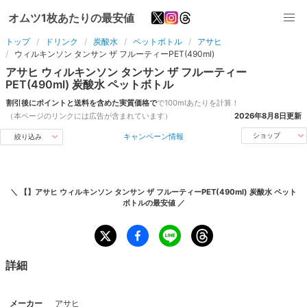
オムツ1枚あたりの最安値
トップ
ドリンク
炭酸水
ペットボトル
アサヒ
ウィルキンソン タンサン ザ フルーティーPET(490ml)
アサヒ
ウィルキンソン タンサン ザ フルーティー
PET(490ml)
炭酸水
ペットボトル
割引後にポイントと送料を含めた実質価格で
で
100ml
あたりを計算！
（本ページのリンクには広告が含まれています）
2026年8月8日
更新
キャンペーン情報
ショップ
絞り込み
＼
【】アサヒ ウィルキンソン タンサン ザ フルーティーPET(490ml) 炭酸水 ペット
ボトル
の最安値 ／
詳細
メーカー
アサヒ