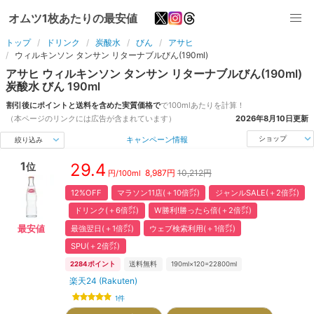
オムツ1枚あたりの最安値
トップ
ドリンク
炭酸水
びん
アサヒ
ウィルキンソン タンサン リターナブルびん(190ml)
アサヒ
ウィルキンソン タンサン リターナブルびん(190ml)
炭酸水
びん
190
ml
割引後にポイントと送料を含めた実質価格で
で
100ml
あたりを計算！
（本ページのリンクには広告が含まれています）
2026年8月10日
更新
キャンペーン情報
ショップ
絞り込み
1
29.4
位
8,987
円
10,212円
円/
100ml
12%OFF
マラソン11店(＋10倍㌽)
ジャンルSALE(＋2倍㌽)
ドリンク(＋6倍㌽)
W勝利!勝ったら倍(＋2倍㌽)
最強翌日(＋1倍㌽)
ウェブ検索利用(＋1倍㌽)
最安値
SPU(＋2倍㌽)
2284
ポイント
送料無料
190ml×120=22800ml
楽天24 (Rakuten)
1
件