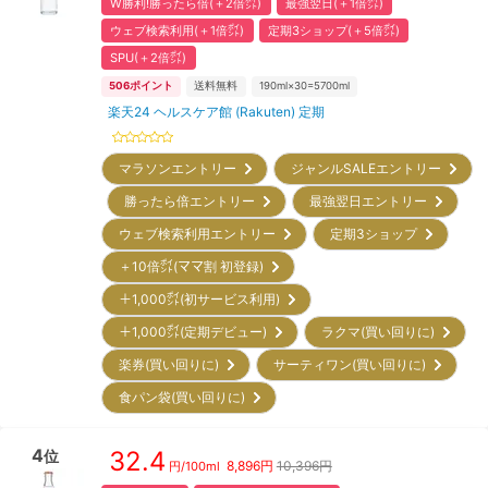
W勝利!勝ったら倍(＋2倍㌽)
最強翌日(＋1倍㌽)
ウェブ検索利用(＋1倍㌽)
定期3ショップ(＋5倍㌽)
SPU(＋2倍㌽)
506
ポイント
送料無料
190ml×30=5700ml
楽天24 ヘルスケア館 (Rakuten) 定期
マラソンエントリー
ジャンルSALEエントリー
勝ったら倍エントリー
最強翌日エントリー
ウェブ検索利用エントリー
定期3ショップ
＋10倍㌽(ママ割 初登録)
＋1,000㌽(初サービス利用)
＋1,000㌽(定期デビュー)
ラクマ(買い回りに)
楽券(買い回りに)
サーティワン(買い回りに)
食パン袋(買い回りに)
4
32.4
位
8,896
円
10,396円
円/
100ml