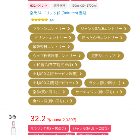
632
ポイント
送料無料
190ml×30=5700ml
楽天24 ドリンク館 (Rakuten) 定期
2
件
マラソンエントリー
ジャンルSALEエントリー
ドリンクエントリー
勝ったら倍エントリー
最強翌日エントリー
ウェブ検索利用エントリー
定期3ショップ
＋10倍㌽(ママ割 初登録)
＋1,000㌽(初サービス利用)
＋1,000㌽(定期デビュー)
ラクマ(買い回りに)
楽券(買い回りに)
サーティワン(買い回りに)
食パン袋(買い回りに)
3
32.2
位
2,339
円
円/
100ml
マラソン11店(＋10倍㌽)
ジャンルSALE(＋2倍㌽)