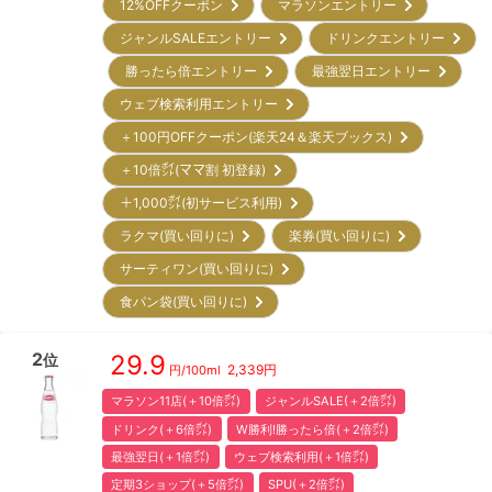
12%OFFクーポン
マラソンエントリー
ジャンルSALEエントリー
ドリンクエントリー
勝ったら倍エントリー
最強翌日エントリー
ウェブ検索利用エントリー
＋100円OFFクーポン(楽天24＆楽天ブックス)
＋10倍㌽(ママ割 初登録)
＋1,000㌽(初サービス利用)
ラクマ(買い回りに)
楽券(買い回りに)
サーティワン(買い回りに)
食パン袋(買い回りに)
2
29.9
位
2,339
円
円/
100ml
マラソン11店(＋10倍㌽)
ジャンルSALE(＋2倍㌽)
ドリンク(＋6倍㌽)
W勝利!勝ったら倍(＋2倍㌽)
最強翌日(＋1倍㌽)
ウェブ検索利用(＋1倍㌽)
定期3ショップ(＋5倍㌽)
SPU(＋2倍㌽)