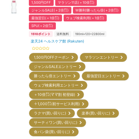
1,500円OFF
マラソン11店(＋10倍㌽)
ジャンルSALE(＋2倍㌽)
W勝利!勝ったら倍(＋2倍㌽)
最強翌日(＋1倍㌽)
ウェブ検索利用(＋1倍㌽)
SPU(＋2倍㌽)
1510
ポイント
送料無料
190ml×120=22800ml
楽天24 ヘルスケア館 (Rakuten)
1,500円OFFクーポン
マラソンエントリー
ジャンルSALEエントリー
勝ったら倍エントリー
最強翌日エントリー
ウェブ検索利用エントリー
＋10倍㌽(ママ割 初登録)
＋1,000㌽(初サービス利用)
ラクマ(買い回りに)
楽券(買い回りに)
サーティワン(買い回りに)
食パン袋(買い回りに)