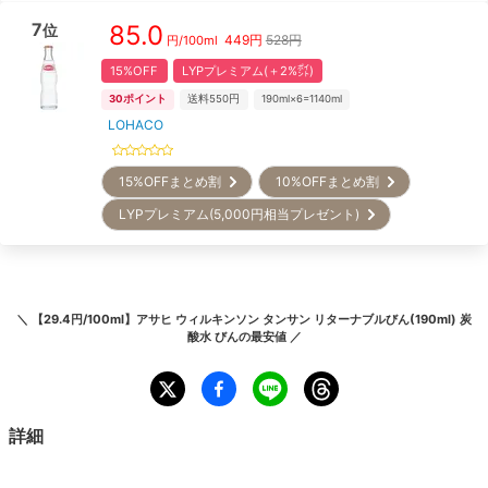
7
85.0
位
449
円
528円
円/
100ml
15%OFF
LYPプレミアム(＋2%㌽)
30
ポイント
送料550円
190ml×6=1140ml
LOHACO
15%OFFまとめ割
10%OFFまとめ割
LYPプレミアム(5,000円相当プレゼント)
＼
【29.4円/100ml】アサヒ ウィルキンソン タンサン リターナブルびん(190ml) 炭
酸水 びん
の最安値 ／
詳細