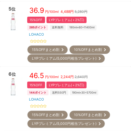
5
36.9
位
4,488
円
5,280円
円/
100ml
15%OFF
LYPプレミアム(＋2%㌽)
285
ポイント
送料無料
190ml×60=11400ml
LOHACO
15%OFFまとめ割
10%OFFまとめ割
LYPプレミアム(5,000円相当プレゼント)
6
46.5
位
2,244
円
2,640円
円/
100ml
15%OFF
LYPプレミアム(＋2%㌽)
144
ポイント
送料550円
190ml×30=5700ml
LOHACO
15%OFFまとめ割
10%OFFまとめ割
LYPプレミアム(5,000円相当プレゼント)