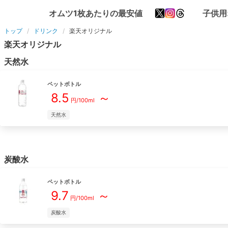
オムツ1枚あたりの最安値
子供用
トップ
ドリンク
楽天オリジナル
楽天オリジナル
天然水
ペットボトル
8.5
～
円/
100ml
天然水
炭酸水
ペットボトル
9.7
～
円/
100ml
炭酸水