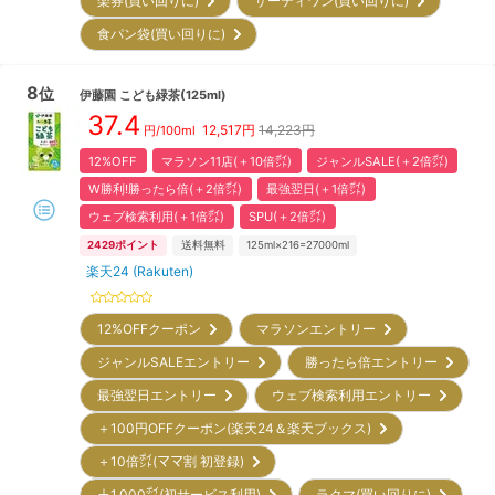
楽券(買い回りに)
サーティワン(買い回りに)
食パン袋(買い回りに)
8
位
伊藤園
こども緑茶(125ml)
37.4
12,517
円
14,223円
円/100ml
12%OFF
マラソン11店(＋10倍㌽)
ジャンルSALE(＋2倍㌽)
W勝利!勝ったら倍(＋2倍㌽)
最強翌日(＋1倍㌽)
ウェブ検索利用(＋1倍㌽)
SPU(＋2倍㌽)
2429
ポイント
送料無料
125ml×216=27000ml
楽天24 (Rakuten)
12%OFFクーポン
マラソンエントリー
ジャンルSALEエントリー
勝ったら倍エントリー
最強翌日エントリー
ウェブ検索利用エントリー
＋100円OFFクーポン(楽天24＆楽天ブックス)
＋10倍㌽(ママ割 初登録)
＋1,000㌽(初サービス利用)
ラクマ(買い回りに)