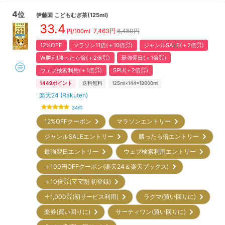
4
位
伊藤園
こどもむぎ茶(125ml)
33.4
7,463
円
8,480円
円/100ml
12%OFF
マラソン11店(＋10倍㌽)
ジャンルSALE(＋2倍㌽)
W勝利!勝ったら倍(＋2倍㌽)
最強翌日(＋1倍㌽)
ウェブ検索利用(＋1倍㌽)
SPU(＋2倍㌽)
1449
ポイント
送料無料
125ml×144=18000ml
楽天24 (Rakuten)
34
件
12%OFFクーポン
マラソンエントリー
ジャンルSALEエントリー
勝ったら倍エントリー
最強翌日エントリー
ウェブ検索利用エントリー
＋100円OFFクーポン(楽天24＆楽天ブックス)
＋10倍㌽(ママ割 初登録)
＋1,000㌽(初サービス利用)
ラクマ(買い回りに)
楽券(買い回りに)
サーティワン(買い回りに)