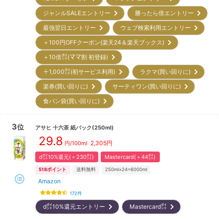
ジャンルSALEエントリー
勝ったら倍エントリー
最強翌日エントリー
ウェブ検索利用エントリー
＋100円OFFクーポン(楽天24＆楽天ブックス)
＋10倍㌽(ママ割 初登録)
＋1,000㌽(初サービス利用)
ラクマ(買い回りに)
楽券(買い回りに)
サーティワン(買い回りに)
食パン袋(買い回りに)
3
位
アサヒ
十六茶 紙パック(250ml)
29.8
2,305
円
円/100ml
d㌽10%還元(＋230㌽)
Mastercard(＋44㌽)
518
ポイント
送料無料
250ml×24=6000ml
Amazon
172
件
d㌽10%還元エントリー
Mastercard㌽