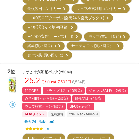
最強翌日エントリー
ウェブ検索利用エントリー
＋100円OFFクーポン(楽天24＆楽天ブックス)
＋10倍㌽(ママ割 初登録)
＋1,000㌽(初サービス利用)
ラクマ(買い回りに)
楽券(買い回りに)
サーティワン(買い回りに)
食パン袋(買い回りに)
2
位
アサヒ
十六茶 紙パック(250ml)
25.2
7,502
円
8,524円
円/100ml
12%OFF
マラソン11店(＋10倍㌽)
ジャンルSALE(＋2倍㌽)
W勝利!勝ったら倍(＋2倍㌽)
最強翌日(＋1倍㌽)
ウェブ検索利用(＋1倍㌽)
SPU(＋2倍㌽)
1450
ポイント
送料無料
250ml×96=24000ml
楽天24 (Rakuten)
5
件
12%OFFクーポン
マラソンエントリー