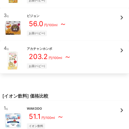
お茶(ベビー)
3
ピジョン
位
56.0
～
円/
100ml
お茶(ベビー)
4
アカチャンホンポ
位
203.2
～
円/
100ml
お茶(ベビー)
[
イオン飲料
] 価格比較
1
WAKODO
位
51.1
～
円/
100ml
イオン飲料