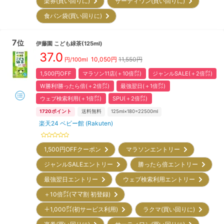
楽券(買い回りに)
サーティワン(買い回りに)
食パン袋(買い回りに)
7
位
伊藤園
こども緑茶(125ml)
37.0
10,050
円
11,550円
円/100ml
1,500円OFF
マラソン11店(＋10倍㌽)
ジャンルSALE(＋2倍㌽)
W勝利!勝ったら倍(＋2倍㌽)
最強翌日(＋1倍㌽)
ウェブ検索利用(＋1倍㌽)
SPU(＋2倍㌽)
1720
ポイント
送料無料
125ml×180=22500ml
楽天24 ベビー館 (Rakuten)
1,500円OFFクーポン
マラソンエントリー
ジャンルSALEエントリー
勝ったら倍エントリー
最強翌日エントリー
ウェブ検索利用エントリー
＋10倍㌽(ママ割 初登録)
＋1,000㌽(初サービス利用)
ラクマ(買い回りに)