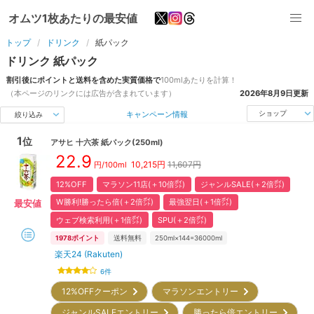
オムツ1枚あたりの最安値
トップ
ドリンク
紙パック
ドリンク
紙パック
割引後にポイントと送料を含めた実質価格で
100ml
あたりを計算！
（本ページのリンクには広告が含まれています）
2026年8月9日
更新
キャンペーン情報
ショップ
絞り込み
1
位
アサヒ
十六茶 紙パック(250ml)
22.9
10,215
円
11,607円
円/100ml
12%OFF
マラソン11店(＋10倍㌽)
ジャンルSALE(＋2倍㌽)
W勝利!勝ったら倍(＋2倍㌽)
最強翌日(＋1倍㌽)
最安値
ウェブ検索利用(＋1倍㌽)
SPU(＋2倍㌽)
1978
ポイント
送料無料
250ml×144=36000ml
楽天24 (Rakuten)
6
件
12%OFFクーポン
マラソンエントリー
ジャンルSALEエントリー
勝ったら倍エントリー