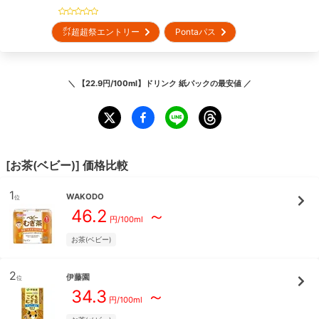
㌽超超祭エントリー
Pontaパス
＼
【22.9円/100ml】ドリンク 紙パック
の最安値 ／
[
お茶(ベビー)
] 価格比較
1
WAKODO
位
46.2
～
円/
100ml
お茶(ベビー)
2
伊藤園
位
34.3
～
円/
100ml