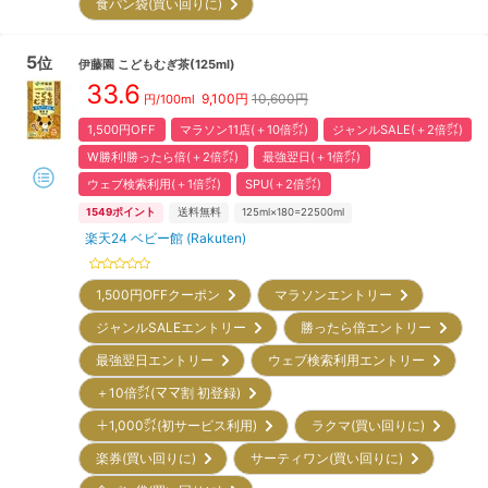
食パン袋(買い回りに)
5
位
伊藤園
こどもむぎ茶(125ml)
33.6
9,100
円
10,600円
円/100ml
1,500円OFF
マラソン11店(＋10倍㌽)
ジャンルSALE(＋2倍㌽)
W勝利!勝ったら倍(＋2倍㌽)
最強翌日(＋1倍㌽)
ウェブ検索利用(＋1倍㌽)
SPU(＋2倍㌽)
1549
ポイント
送料無料
125ml×180=22500ml
楽天24 ベビー館 (Rakuten)
1,500円OFFクーポン
マラソンエントリー
ジャンルSALEエントリー
勝ったら倍エントリー
最強翌日エントリー
ウェブ検索利用エントリー
＋10倍㌽(ママ割 初登録)
＋1,000㌽(初サービス利用)
ラクマ(買い回りに)
楽券(買い回りに)
サーティワン(買い回りに)