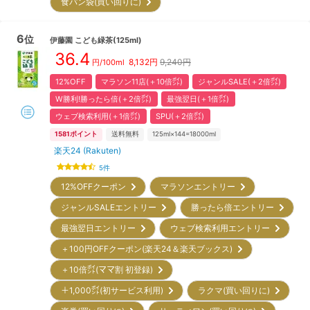
食パン袋(買い回りに)
6
位
伊藤園
こども緑茶(125ml)
36.4
8,132
円
9,240円
円/100ml
12%OFF
マラソン11店(＋10倍㌽)
ジャンルSALE(＋2倍㌽)
W勝利!勝ったら倍(＋2倍㌽)
最強翌日(＋1倍㌽)
ウェブ検索利用(＋1倍㌽)
SPU(＋2倍㌽)
1581
ポイント
送料無料
125ml×144=18000ml
楽天24 (Rakuten)
5
件
12%OFFクーポン
マラソンエントリー
ジャンルSALEエントリー
勝ったら倍エントリー
最強翌日エントリー
ウェブ検索利用エントリー
＋100円OFFクーポン(楽天24＆楽天ブックス)
＋10倍㌽(ママ割 初登録)
＋1,000㌽(初サービス利用)
ラクマ(買い回りに)