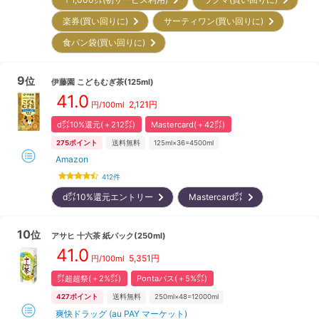
楽券(買い回りに)
サーティワン(買い回りに)
食パン袋(買い回りに)
9
位
伊藤園
こどもむぎ茶(125ml)
41.0
2,121
円
円/100ml
d㌽10%還元(＋212㌽)
Mastercard(＋42㌽)
275
ポイント
送料無料
125ml×36=4500ml
Amazon
412
件
d㌽10%還元エントリー
Mastercard㌽
10
位
アサヒ
十六茶 紙パック(250ml)
41.0
5,351
円
円/100ml
㌽超超祭(＋2%㌽)
Pontaパス(＋5%㌽)
427
ポイント
送料無料
250ml×48=12000ml
爽快ドラッグ (au PAY マーケット)