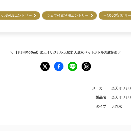
ンルSALEエントリー
ウェブ検索利用エントリー
＋1,000㌽(初
＼
【8.3円/100ml】楽天オリジナル 天然水 天然水 ペットボトル
の最安値 ／
メーカー
楽天オリジ
製品名
楽天オリジ
タイプ
天然水