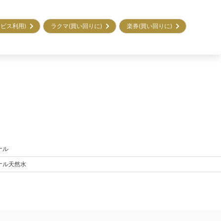
サービス利用)
ラクマ(買い回りに)
楽券(買い回りに)
ナル
ナル
天然水