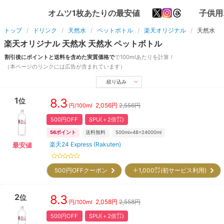
オムツ1枚あたりの最安値
子供用
トップ
ドリンク
天然水
ペットボトル
楽天オリジナル
天然水
楽天オリジナル
天然水
天然水
ペットボトル
割引後にポイントと送料を含めた実質価格で
で
100ml
あたりを計算！
（本ページのリンクには広告が含まれています）
絞り込み
1
8.3
位
2,056
円
2,556円
円/
100ml
500円OFF
SPU(＋2倍㌽)
56
ポイント
送料無料
500ml×48=24000ml
楽天24 Express (Rakuten)
最安値
500円OFFクーポン
＋1,000㌽(初サービス利用)
2
8.3
位
2,058
円
2,558円
円/
100ml
500円OFF
SPU(＋2倍㌽)