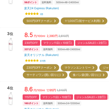
56
ポイント
送料無料
500ml×48=24000ml
楽天24 Express (Rakuten)
1
件
500円OFFクーポン
＋1,000㌽(初サービス利用)
3
8.5
位
2,380
円
2,610円
円/
100ml
230円OFF
マラソン11店(＋10倍㌽)
ジャンルSALE(＋2倍㌽)
337
ポイント
送料無料
500ml×48=24000ml
楽天オリジナル (Rakuten)
511
件
230円OFFクーポン
マラソンエントリー
ジャ
サーティワン(買い回りに)
食パン袋(買い回りに)
4
8.6
位
1,195
円
1,310円
円/
100ml
115円OFF
マラソン11店(＋10倍㌽)
ジャンルSALE(＋2倍㌽)
160
ポイント
送料無料
500ml×24=12000ml