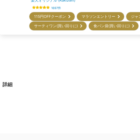
楽天オリジナル (Rakuten)
1697
件
115円OFFクーポン
マラソンエントリー
ジャ
サーティワン(買い回りに)
食パン袋(買い回りに)
詳細