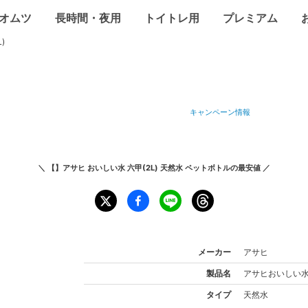
オムツ
長時間・夜用
トイトレ用
プレミアム
)
キャンペーン情報
＼
【】アサヒ おいしい水 六甲(2L) 天然水 ペットボトル
の最安値 ／
メーカー
アサヒ
製品名
アサヒ
おいしい水 
タイプ
天然水