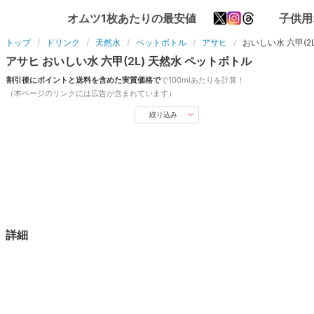
オムツ1枚あたりの最安値
子供用
トップ
ドリンク
天然水
ペットボトル
アサヒ
おいしい水 六甲(2L
アサヒ
おいしい水 六甲(2L)
天然水
ペットボトル
割引後にポイントと送料を含めた実質価格で
で
100ml
あたりを計算！
（本ページのリンクには広告が含まれています）
絞り込み
詳細