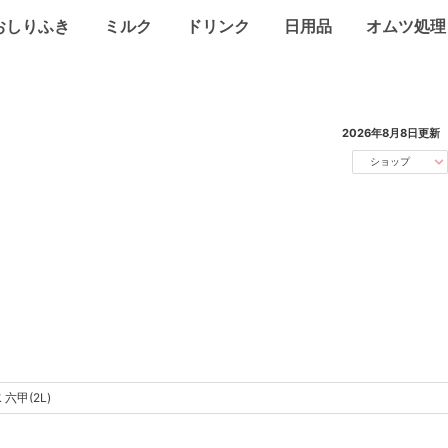
おしりふき
ミルク
ドリンク
日用品
オムツ処理
2026年8月8日
更新
ショップ
六甲(2L)