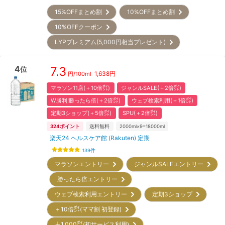
15%OFFまとめ割
10%OFFまとめ割
10%OFFクーポン
LYPプレミアム(5,000円相当プレゼント)
4
7.3
位
1,638
円
円/
100ml
マラソン11店(＋10倍㌽)
ジャンルSALE(＋2倍㌽)
W勝利!勝ったら倍(＋2倍㌽)
ウェブ検索利用(＋1倍㌽)
定期3ショップ(＋5倍㌽)
SPU(＋2倍㌽)
324
ポイント
送料無料
2000ml×9=18000ml
楽天24 ヘルスケア館 (Rakuten) 定期
139
件
マラソンエントリー
ジャンルSALEエントリー
勝ったら倍エントリー
ウェブ検索利用エントリー
定期3ショップ
＋10倍㌽(ママ割 初登録)
＋1,000㌽(初サービス利用)