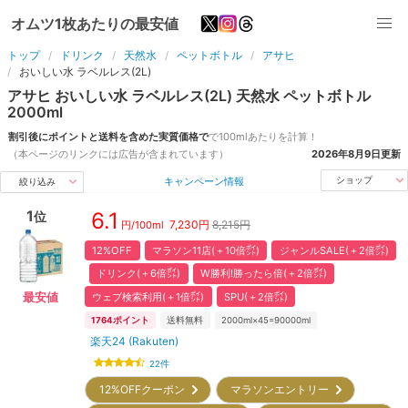
オムツ1枚あたりの最安値
トップ
ドリンク
天然水
ペットボトル
アサヒ
おいしい水 ラベルレス(2L)
アサヒ
おいしい水 ラベルレス(2L)
天然水
ペットボトル
2000
ml
割引後にポイントと送料を含めた実質価格で
で
100ml
あたりを計算！
（本ページのリンクには広告が含まれています）
2026年8月9日
更新
キャンペーン情報
ショップ
絞り込み
1
6.1
位
7,230
円
8,215円
円/
100ml
12%OFF
マラソン11店(＋10倍㌽)
ジャンルSALE(＋2倍㌽)
ドリンク(＋6倍㌽)
W勝利!勝ったら倍(＋2倍㌽)
ウェブ検索利用(＋1倍㌽)
SPU(＋2倍㌽)
最安値
1764
ポイント
送料無料
2000ml×45=90000ml
楽天24 (Rakuten)
22
件
12%OFFクーポン
マラソンエントリー