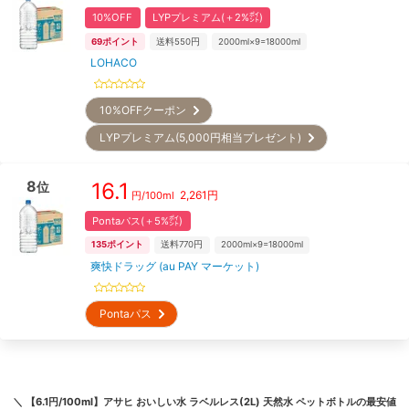
10%OFF
LYPプレミアム(＋2%㌽)
69
ポイント
送料550円
2000ml×9=18000ml
LOHACO
10%OFFクーポン
LYPプレミアム(5,000円相当プレゼント)
8
16.1
位
2,261
円
円/
100ml
Pontaパス(＋5%㌽)
135
ポイント
送料770円
2000ml×9=18000ml
爽快ドラッグ (au PAY マーケット)
Pontaパス
＼
【6.1円/100ml】アサヒ おいしい水 ラベルレス(2L) 天然水 ペットボトル
の最安値