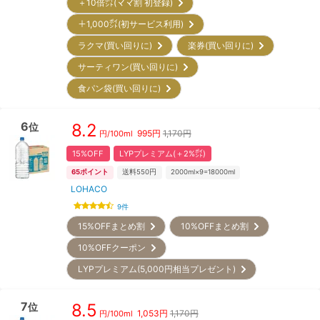
＋10倍㌽(ママ割 初登録)
＋1,000㌽(初サービス利用)
ラクマ(買い回りに)
楽券(買い回りに)
サーティワン(買い回りに)
食パン袋(買い回りに)
6
8.2
位
995
円
1,170円
円/
100ml
15%OFF
LYPプレミアム(＋2%㌽)
65
ポイント
送料550円
2000ml×9=18000ml
LOHACO
9
件
15%OFFまとめ割
10%OFFまとめ割
10%OFFクーポン
LYPプレミアム(5,000円相当プレゼント)
7
8.5
位
1,053
円
1,170円
円/
100ml