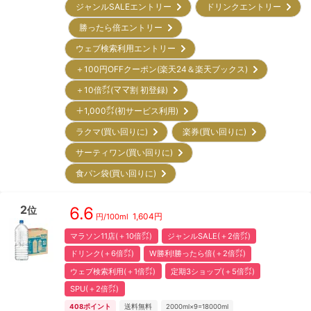
ジャンルSALEエントリー
ドリンクエントリー
勝ったら倍エントリー
ウェブ検索利用エントリー
＋100円OFFクーポン(楽天24＆楽天ブックス)
＋10倍㌽(ママ割 初登録)
＋1,000㌽(初サービス利用)
ラクマ(買い回りに)
楽券(買い回りに)
サーティワン(買い回りに)
食パン袋(買い回りに)
2
6.6
位
1,604
円
円/
100ml
マラソン11店(＋10倍㌽)
ジャンルSALE(＋2倍㌽)
ドリンク(＋6倍㌽)
W勝利!勝ったら倍(＋2倍㌽)
ウェブ検索利用(＋1倍㌽)
定期3ショップ(＋5倍㌽)
SPU(＋2倍㌽)
408
ポイント
送料無料
2000ml×9=18000ml