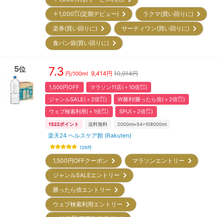
＋1,000㌽(定期デビュー)
ラクマ(買い回りに)
楽券(買い回りに)
サーティワン(買い回りに)
食パン袋(買い回りに)
5
7.3
位
9,414
円
10,914円
円/
100ml
1,500円OFF
マラソン11店(＋10倍㌽)
ジャンルSALE(＋2倍㌽)
W勝利!勝ったら倍(＋2倍㌽)
ウェブ検索利用(＋1倍㌽)
SPU(＋2倍㌽)
1522
ポイント
送料無料
2000ml×54=108000ml
楽天24 ヘルスケア館 (Rakuten)
139
件
1,500円OFFクーポン
マラソンエントリー
ジャンルSALEエントリー
勝ったら倍エントリー
ウェブ検索利用エントリー