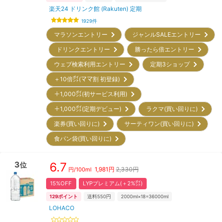
楽天24 ドリンク館 (Rakuten) 定期
1929
件
マラソンエントリー
ジャンルSALEエントリー
ドリンクエントリー
勝ったら倍エントリー
ウェブ検索利用エントリー
定期3ショップ
＋10倍㌽(ママ割 初登録)
＋1,000㌽(初サービス利用)
＋1,000㌽(定期デビュー)
ラクマ(買い回りに)
楽券(買い回りに)
サーティワン(買い回りに)
食パン袋(買い回りに)
3
6.7
位
1,981
円
2,330円
円/
100ml
15%OFF
LYPプレミアム(＋2%㌽)
129
ポイント
送料550円
2000ml×18=36000ml
LOHACO