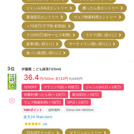
ジャンルSALEエントリー
勝ったら倍エントリー
最強翌日エントリー
ウェブ検索利用エントリー
＋10倍㌽(ママ割 初登録)
＋1,000㌽(初サービス利用)
ラクマ(買い回りに)
楽券(買い回りに)
サーティワン(買い回りに)
食パン袋(買い回りに)
3
位
伊藤園
こども緑茶(125ml)
36.4
8,132
円
9,240円
円/100ml
12%OFF
マラソン11店(＋10倍㌽)
ジャンルSALE(＋2倍㌽)
W勝利!勝ったら倍(＋2倍㌽)
最強翌日(＋1倍㌽)
ウェブ検索利用(＋1倍㌽)
SPU(＋2倍㌽)
1581
ポイント
送料無料
125ml×144=18000ml
楽天24 (Rakuten)
5
件
12%OFFクーポン
マラソンエントリー