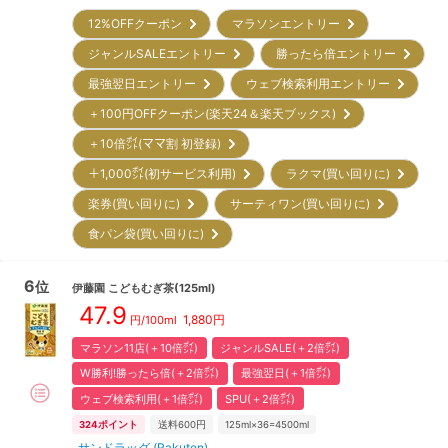
12%OFFクーポン
マラソンエントリー
ジャンルSALEエントリー
勝ったら倍エントリー
最強翌日エントリー
ウェブ検索利用エントリー
＋100円OFFクーポン(楽天24＆楽天ブックス)
＋10倍㌽(ママ割 初登録)
＋1,000㌽(初サービス利用)
ラクマ(買い回りに)
楽券(買い回りに)
サーティワン(買い回りに)
食パン袋(買い回りに)
6
位
伊藤園
こどもむぎ茶(125ml)
47.9
1,880
円
円/100ml
マラソン11店(＋10倍㌽)
ジャンルSALE(＋2倍㌽)
W勝利!勝ったら倍(＋2倍㌽)
最強翌日(＋1倍㌽)
ウェブ検索利用(＋1倍㌽)
SPU(＋2倍㌽)
324
ポイント
送料600円
125ml×36=4500ml
サンドラッグ (Rakuten)