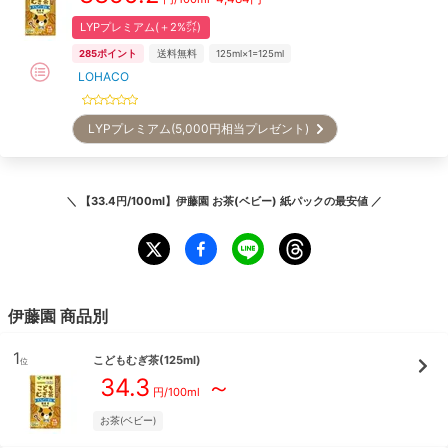
LYPプレミアム(＋2%㌽)
285
ポイント
送料無料
125ml×1=125ml
LOHACO
LYPプレミアム(5,000円相当プレゼント)
＼
【33.4円/100ml】伊藤園 お茶(ベビー) 紙パック
の最安値 ／
伊藤園
商品別
1
こどもむぎ茶(125ml)
位
34.3
～
円/
100ml
お茶(ベビー)