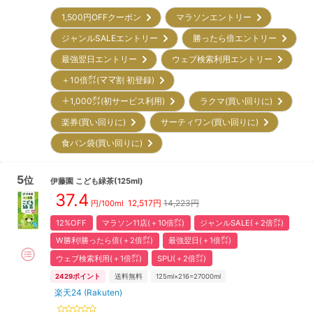
1,500円OFFクーポン
マラソンエントリー
ジャンルSALEエントリー
勝ったら倍エントリー
最強翌日エントリー
ウェブ検索利用エントリー
＋10倍㌽(ママ割 初登録)
＋1,000㌽(初サービス利用)
ラクマ(買い回りに)
楽券(買い回りに)
サーティワン(買い回りに)
食パン袋(買い回りに)
5
位
伊藤園
こども緑茶(125ml)
37.4
12,517
円
14,223円
円/100ml
12%OFF
マラソン11店(＋10倍㌽)
ジャンルSALE(＋2倍㌽)
W勝利!勝ったら倍(＋2倍㌽)
最強翌日(＋1倍㌽)
ウェブ検索利用(＋1倍㌽)
SPU(＋2倍㌽)
2429
ポイント
送料無料
125ml×216=27000ml
楽天24 (Rakuten)