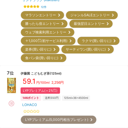
12
件
マラソンエントリー
ジャンルSALEエントリー
勝ったら倍エントリー
最強翌日エントリー
ウェブ検索利用エントリー
＋1,000㌽(初サービス利用)
ラクマ(買い回りに)
楽券(買い回りに)
サーティワン(買い回りに)
食パン袋(買い回りに)
7
位
伊藤園
こどもむぎ茶(125ml)
59.1
2,256
円
円/100ml
LYPプレミアム(＋2%㌽)
146
ポイント
送料550円
125ml×36=4500ml
LOHACO
LYPプレミアム(5,000円相当プレゼント)