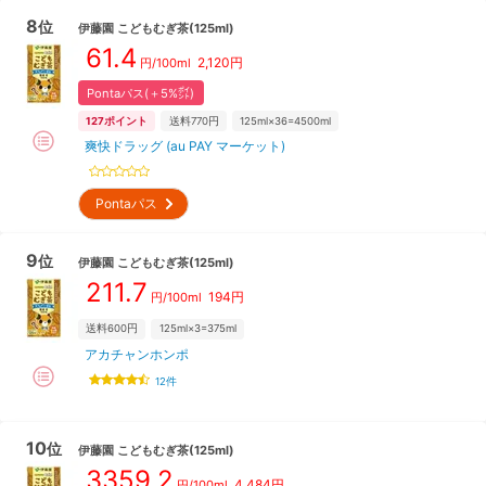
8
位
伊藤園
こどもむぎ茶(125ml)
61.4
2,120
円
円/100ml
Pontaパス(＋5%㌽)
127
ポイント
送料770円
125ml×36=4500ml
爽快ドラッグ (au PAY マーケット)
Pontaパス
9
位
伊藤園
こどもむぎ茶(125ml)
211.7
194
円
円/100ml
送料600円
125ml×3=375ml
アカチャンホンポ
12
件
10
位
伊藤園
こどもむぎ茶(125ml)
3359.2
4,484
円
円/100ml