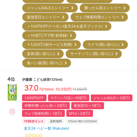
ジャンルSALEエントリー
勝ったら倍エントリー
最強翌日エントリー
ウェブ検索利用エントリー
＋100円OFFクーポン(楽天24＆楽天ブックス)
＋10倍㌽(ママ割 初登録)
＋1,000㌽(初サービス利用)
ラクマ(買い回りに)
楽券(買い回りに)
サーティワン(買い回りに)
食パン袋(買い回りに)
4
位
伊藤園
こども緑茶(125ml)
37.0
10,050
円
11,550円
円/100ml
1,500円OFF
マラソン11店(＋10倍㌽)
ジャンルSALE(＋2倍㌽)
W勝利!勝ったら倍(＋2倍㌽)
最強翌日(＋1倍㌽)
ウェブ検索利用(＋1倍㌽)
SPU(＋2倍㌽)
1720
ポイント
送料無料
125ml×180=22500ml
楽天24 ベビー館 (Rakuten)