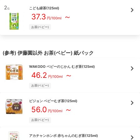
2
こども緑茶(125ml)
位
37.3
～
円/
100ml
お茶(ベビー)
(参考)
伊藤園
以外
お茶(ベビー)
紙パック
WAKODO
ベビーのじかん むぎ茶(125ml)
46.2
～
円/
100ml
お茶(ベビー)
ピジョン
ベビーむぎ茶(125ml)
56.0
～
円/
100ml
お茶(ベビー)
アカチャンホンポ
赤ちゃんのむぎ茶(125ml)