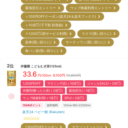
最強翌日エントリー
ウェブ検索利用エントリー
＋100円OFFクーポン(楽天24＆楽天ブックス)
＋10倍㌽(ママ割 初登録)
＋1,000㌽(初サービス利用)
ラクマ(買い回りに)
楽券(買い回りに)
サーティワン(買い回りに)
食パン袋(買い回りに)
2
位
伊藤園
こどもむぎ茶(125ml)
33.6
9,100
円
10,600円
円/100ml
1,500円OFF
マラソン11店(＋10倍㌽)
ジャンルSALE(＋2倍㌽)
W勝利!勝ったら倍(＋2倍㌽)
最強翌日(＋1倍㌽)
ウェブ検索利用(＋1倍㌽)
SPU(＋2倍㌽)
1549
ポイント
送料無料
125ml×180=22500ml
楽天24 ベビー館 (Rakuten)
1,500円OFFクーポン
マラソンエントリー