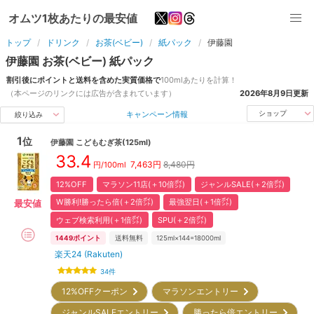
オムツ1枚あたりの最安値
トップ
ドリンク
お茶(ベビー)
紙パック
伊藤園
伊藤園
お茶(ベビー)
紙パック
割引後にポイントと送料を含めた実質価格で
100ml
あたりを計算！
（本ページのリンクには広告が含まれています）
2026年8月9日
更新
キャンペーン情報
ショップ
絞り込み
1
位
伊藤園
こどもむぎ茶(125ml)
33.4
7,463
円
8,480円
円/100ml
12%OFF
マラソン11店(＋10倍㌽)
ジャンルSALE(＋2倍㌽)
W勝利!勝ったら倍(＋2倍㌽)
最強翌日(＋1倍㌽)
最安値
ウェブ検索利用(＋1倍㌽)
SPU(＋2倍㌽)
1449
ポイント
送料無料
125ml×144=18000ml
楽天24 (Rakuten)
34
件
12%OFFクーポン
マラソンエントリー
ジャンルSALEエントリー
勝ったら倍エントリー