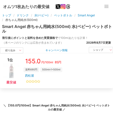
オムツ1枚あたりの最安値
トップ
ドリンク
水(ベビー)
ペットボトル
Smart Angel
赤ちゃん用純水(500ml)
Smart Angel
赤ちゃん用純水(500ml)
水(ベビー)
ペットボト
ル
割引後にポイントと送料を含めた実質価格で
で
100ml
あたりを計算！
（本ページのリンクには広告が含まれています）
2026年8月7日
更新
キャンペーン情報
ショップ
絞り込み
1
155.0
位
85
円
円/
100ml
送料690円
500ml×1=500ml
西松屋
最安値
＼
【155.0円/100ml】Smart Angel 赤ちゃん用純水(500ml) 水(ベビー) ペットボト
ル
の最安値 ／